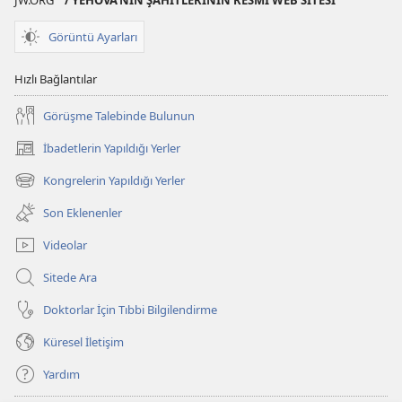
JW.ORG
/ YEHOVA’NIN ŞAHİTLERİNİN RESMİ WEB SİTESİ
Görüntü Ayarları
Hızlı Bağlantılar
Görüşme Talebinde Bulunun
İbadetlerin Yapıldığı Yerler
(yeni
pencere
Kongrelerin Yapıldığı Yerler
(yeni
açar)
pencere
Son Eklenenler
açar)
Videolar
Sitede Ara
Doktorlar İçin Tıbbi Bilgilendirme
Küresel İletişim
Yardım