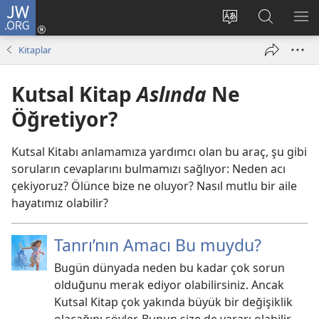
JW.ORG
Oturum
Aç
Site
Sitede
ME
(yeni
dilini
Ara
GÖ
Kitaplar
pencere
değiştir
açar)
Kutsal Kitap
Aslında
Ne
Öğretiyor?
Kutsal Kitabı anlamamıza yardımcı olan bu araç, şu gibi
soruların cevaplarını bulmamızı sağlıyor: Neden acı
çekiyoruz? Ölünce bize ne oluyor? Nasıl mutlu bir aile
hayatımız olabilir?
Tanrı’nın Amacı Bu muydu?
Bugün dünyada neden bu kadar çok sorun
olduğunu merak ediyor olabilirsiniz. Ancak
Kutsal Kitap çok yakında büyük bir değişiklik