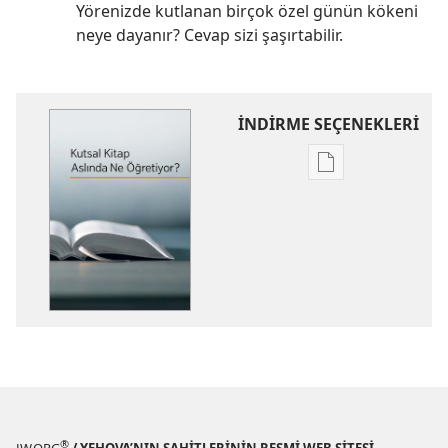
Yörenizde kutlanan birçok özel günün kökeni
neye dayanır? Cevap sizi şaşırtabilir.
İNDİRME SEÇENEKLERİ
Dijital
yayınları
indirme
seçenekleri
Kutsal
Kitap
Aslında
Ne
Öğretiyor?
®