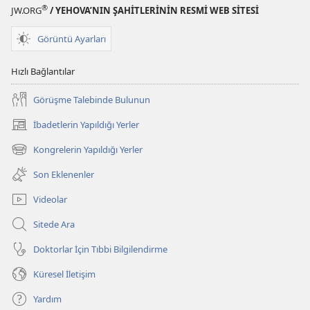
®
JW.ORG
/ YEHOVA’NIN ŞAHİTLERİNİN RESMİ WEB SİTESİ
Görüntü Ayarları
Hızlı Bağlantılar
Görüşme Talebinde Bulunun
İbadetlerin Yapıldığı Yerler
(yeni
pencere
Kongrelerin Yapıldığı Yerler
(yeni
açar)
pencere
Son Eklenenler
açar)
Videolar
Sitede Ara
Doktorlar İçin Tıbbi Bilgilendirme
Küresel İletişim
Yardım