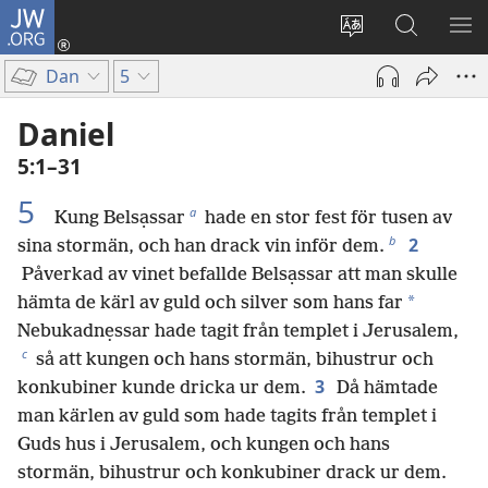
JW.ORG
Logga
in
Ändra
Sök
VIS
(öppnar
webbplatsens
på
ME
Dan
5
nytt
språk
jw.org
fönster)
Daniel
5:1–31
5
a
Kung Belsạssar
hade en stor fest för tusen av
b
2
sina stormän, och han drack vin inför dem.
Påverkad av vinet befallde Belsạssar att man skulle
*
hämta de kärl av guld och silver som hans far
Nebukadnẹssar hade tagit från templet i Jerusalem,
c
så att kungen och hans stormän, bihustrur och
3
konkubiner kunde dricka ur dem.
Då hämtade
man kärlen av guld som hade tagits från templet i
Guds hus i Jerusalem, och kungen och hans
stormän, bihustrur och konkubiner drack ur dem.