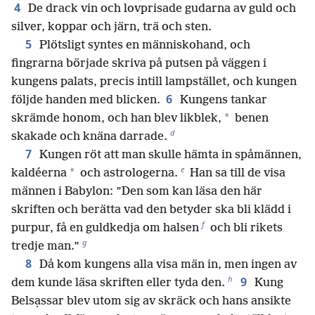
4
De drack vin och lovprisade gudarna av guld och
silver, koppar och järn, trä och sten.
5
Plötsligt syntes en människohand, och
fingrarna började skriva på putsen på väggen i
kungens palats, precis intill lampstället, och kungen
6
följde handen med blicken.
Kungens tankar
*
skrämde honom, och han blev likblek,
benen
d
skakade och knäna darrade.
7
Kungen röt att man skulle hämta in spåmännen,
e
*
kaldéerna
och astrologerna.
Han sa till de visa
männen i Babylon: ”Den som kan läsa den här
skriften och berätta vad den betyder ska bli klädd i
f
purpur, få en guldkedja om halsen
och bli rikets
g
tredje man.”
8
Då kom kungens alla visa män in, men ingen av
h
9
dem kunde läsa skriften eller tyda den.
Kung
Belsạssar blev utom sig av skräck och hans ansikte