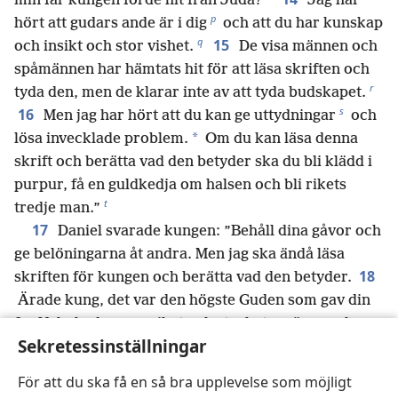
min far kungen förde hit från Juda?
Jag har
p
hört att gudars ande är i dig
och att du har kunskap
q
15
och insikt och stor vishet.
De visa männen och
spåmännen har hämtats hit för att läsa skriften och
r
tyda den, men de klarar inte av att tyda budskapet.
s
16
Men jag har hört att du kan ge uttydningar
och
*
lösa invecklade problem.
Om du kan läsa denna
skrift och berätta vad den betyder ska du bli klädd i
purpur, få en guldkedja om halsen och bli rikets
t
tredje man.”
17
Daniel svarade kungen: ”Behåll dina gåvor och
ge belöningarna åt andra. Men jag ska ändå läsa
18
skriften för kungen och berätta vad den betyder.
Ärade kung, det var den högste Guden som gav din
far Nebukadnẹssar riket och storheten, äran och
Sekretessinställningar
u
19
majestätet.
Han fick en sådan storhet av Gud
att alla folk, nationer och språkgrupper bävade för
För att du ska få en så bra upplevelse som möjligt
v
honom i fruktan.
Han dödade vem han ville och