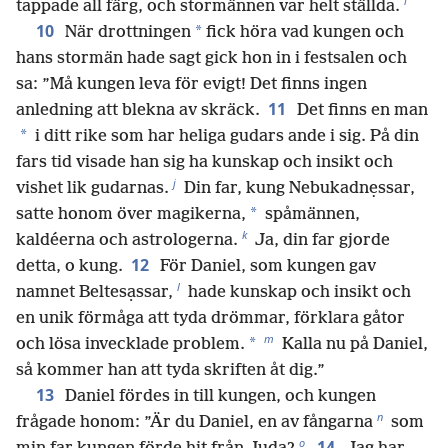
i
tappade all färg, och stormännen var helt ställda.
10
*
När drottningen
fick höra vad kungen och
hans stormän hade sagt gick hon in i festsalen och
sa: ”Må kungen leva för evigt! Det finns ingen
11
anledning att blekna av skräck.
Det finns en man
*
i ditt rike som har heliga gudars ande i sig. På din
fars tid visade han sig ha kunskap och insikt och
j
vishet lik gudarnas.
Din far, kung Nebukadnẹssar,
*
satte honom över magikerna,
spåmännen,
k
kaldéerna och astrologerna.
Ja, din far gjorde
12
detta, o kung.
För Daniel, som kungen gav
l
namnet Beltesạssar,
hade kunskap och insikt och
en unik förmåga att tyda drömmar, förklara gåtor
m
*
och lösa invecklade problem.
Kalla nu på Daniel,
så kommer han att tyda skriften åt dig.”
13
Daniel fördes in till kungen, och kungen
n
frågade honom: ”Är du Daniel, en av fångarna
som
o
14