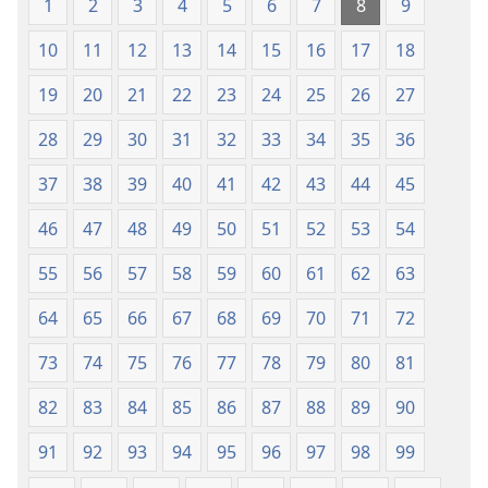
(revisión
(revisión
1
2
3
4
5
6
7
8
9
del
del
10
11
12
13
14
15
16
17
18
2019)
2019)
19
20
21
22
23
24
25
26
27
28
29
30
31
32
33
34
35
36
37
38
39
40
41
42
43
44
45
46
47
48
49
50
51
52
53
54
55
56
57
58
59
60
61
62
63
64
65
66
67
68
69
70
71
72
73
74
75
76
77
78
79
80
81
82
83
84
85
86
87
88
89
90
91
92
93
94
95
96
97
98
99