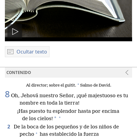
Reproducir
video
Ocultar texto
CONTENIDO
*
Al director; sobre el guitit.
Salmo de David.
8
Oh, Jehová nuestro Señor, ¡qué majestuoso es tu
nombre en toda la tierra!
¡Has puesto tu esplendor hasta por encima
+
*
de los cielos!
2
De la boca de los pequeños y de los niños de
+
pecho
has establecido la fuerza