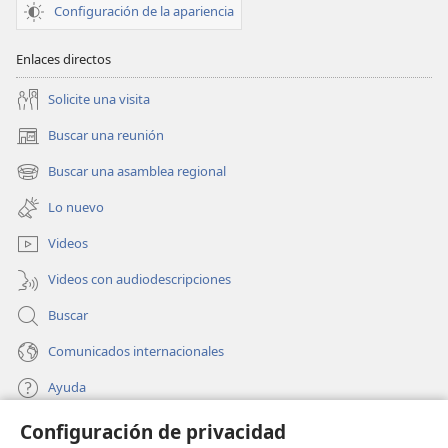
Configuración de la apariencia
Enlaces directos
Solicite una visita
Buscar una reunión
(abre
una
Buscar una asamblea regional
(abre
nueva
una
ventana)
Lo nuevo
nueva
ventana)
Videos
Videos con audiodescripciones
Buscar
Comunicados internacionales
Ayuda
Configuración de privacidad
Donaciones
(abre