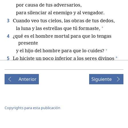
por causa de tus adversarios,
para silenciar al enemigo y al vengador.
3
Cuando veo tus cielos, las obras de tus dedos,
+
la luna y las estrellas que tú formaste,
4
¿qué es el hombre mortal para que lo tengas
presente
+
y el hijo del hombre para que lo cuides?
5
*
Lo hiciste un poco inferior a los seres divinos
y lo coronaste de gloria y esplendor.
6
Le diste el dominio sobre las obras de tus manos;
Anterior
Siguiente
+
pusiste todas las cosas bajo sus pies:
7
todos los rebaños y el ganado vacuno,
+
*
también los animales salvajes,
Copyrights para esta publicación
8
las aves del cielo y los peces del mar,
todo lo que surca los senderos de los mares.
9
Oh, Jehová nuestro Señor, ¡qué majestuoso es tu