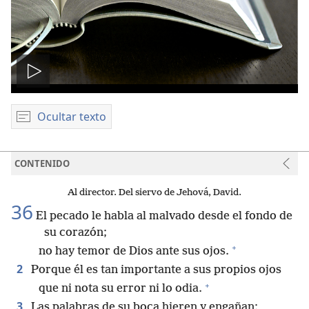
Reproducir
video
Ocultar texto
CONTENIDO
Al director. Del siervo de Jehová, David.
36
El pecado le habla al malvado desde el fondo de
su corazón;
+
no hay temor de Dios ante sus ojos.
2
Porque él es tan importante a sus propios ojos
+
que ni nota su error ni lo odia.
3
Las palabras de su boca hieren y engañan;