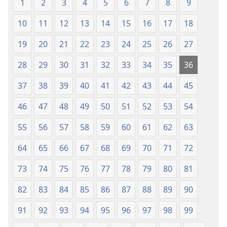
(revisión
(revisión
1
2
3
4
5
6
7
8
9
del
del
10
11
12
13
14
15
16
17
18
2019)
2019)
19
20
21
22
23
24
25
26
27
28
29
30
31
32
33
34
35
36
37
38
39
40
41
42
43
44
45
46
47
48
49
50
51
52
53
54
55
56
57
58
59
60
61
62
63
64
65
66
67
68
69
70
71
72
73
74
75
76
77
78
79
80
81
82
83
84
85
86
87
88
89
90
91
92
93
94
95
96
97
98
99