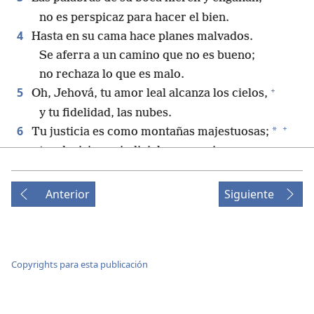
no es perspicaz para hacer el bien.
4
Hasta en su cama hace planes malvados.
Se aferra a un camino que no es bueno;
no rechaza lo que es malo.
+
5
Oh, Jehová, tu amor leal alcanza los cielos,
y tu fidelidad, las nubes.
+
6
*
Tu justicia es como montañas majestuosas;
tus decisiones judiciales, como inmensas
+
aguas profundas.
*
Oh, Jehová, tú mantienes
a hombres y
Anterior
Siguiente
+
animales.
+
7
Oh, Dios, ¡qué valioso es tu amor leal!
A la sombra de tus alas se refugian los hijos
+
de los hombres.
Copyrights para esta publicación
8
*
Beben hasta saciarse de la abundancia
de tu
+
casa,
y tú haces que beban del torrente de tus