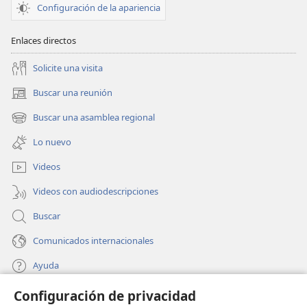
Configuración de la apariencia
Enlaces directos
Solicite una visita
Buscar una reunión
(abre
una
Buscar una asamblea regional
(abre
nueva
una
ventana)
Lo nuevo
nueva
ventana)
Videos
Videos con audiodescripciones
Buscar
Comunicados internacionales
Ayuda
Configuración de privacidad
Donaciones
(abre