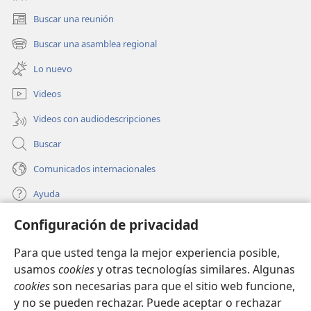
Buscar una reunión
(abre
una
Buscar una asamblea regional
(abre
nueva
una
ventana)
Lo nuevo
nueva
ventana)
Videos
Videos con audiodescripciones
Buscar
Comunicados internacionales
Ayuda
Configuración de privacidad
Donaciones
(abre
una
Para que usted tenga la mejor experiencia posible,
nueva
BIBLIOTECA EN LÍNEA Watchtower™
usamos
cookies
y otras tecnologías similares. Algunas
(abre
ventana)
cookies
son necesarias para que el sitio web funcione,
una
®
JW Hub
nueva
y no se pueden rechazar. Puede aceptar o rechazar
(abre