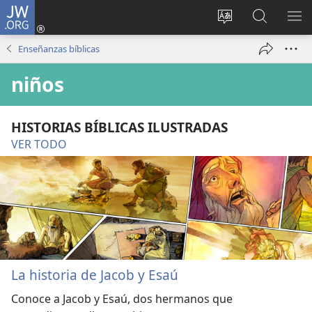
JW.ORG
Iniciar
sesión
Cambiar
Búsqueda
MO
(abre
idioma
en
ME
Enseñanzas bíblicas
una
del sitio
jw.org
nueva
niños
ventana)
HISTORIAS BÍBLICAS ILUSTRADAS
VER TODO
La historia de Jacob y Esaú
Conoce a Jacob y Esaú, dos hermanos que