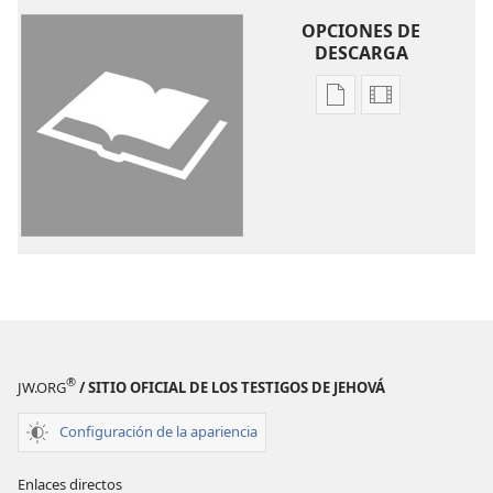
OPCIONES DE
DESCARGA
Opciones
Opciones
de
de
descarga
descarga
de
de
publicaciones
video
La
La
Biblia.
Biblia.
Traducción
Traducción
del
del
Nuevo
Nuevo
Mundo
Mundo
®
JW.ORG
/ SITIO OFICIAL DE LOS TESTIGOS DE JEHOVÁ
(revisión
(revisión
del
del
Configuración de la apariencia
2019)
2019)
Enlaces directos