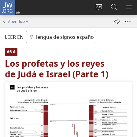
JW.ORG
Iniciar
sesión
Cambiar
Búsqueda
MO
(abre
idioma
en
ME
Apéndice A
una
del sitio
jw.org
nueva
LEER EN
ventana)
A6-A
Los profetas y los reyes
de Judá e Israel (Parte 1)