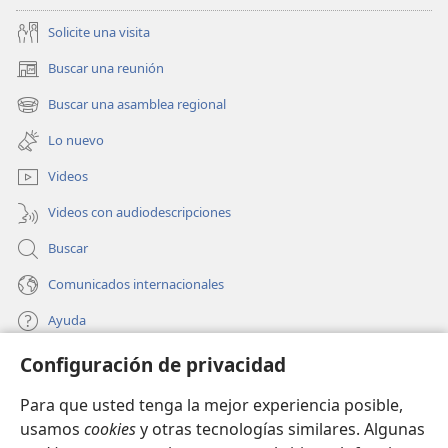
Solicite una visita
Buscar una reunión
(abre
una
Buscar una asamblea regional
(abre
nueva
una
ventana)
Lo nuevo
nueva
ventana)
Videos
Videos con audiodescripciones
Buscar
Comunicados internacionales
Ayuda
Configuración de privacidad
Donaciones
(abre
una
Para que usted tenga la mejor experiencia posible,
nueva
BIBLIOTECA EN LÍNEA Watchtower™
usamos
cookies
y otras tecnologías similares. Algunas
(abre
ventana)