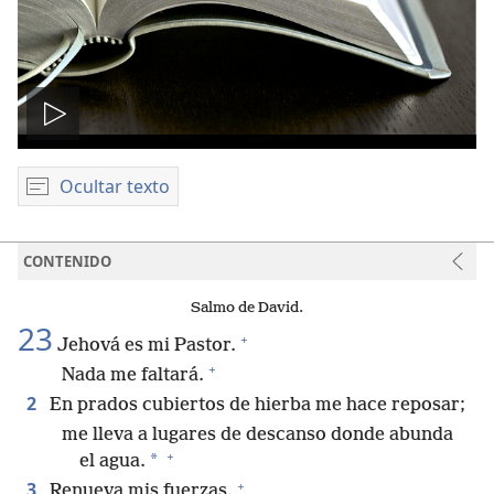
Reproducir
video
Ocultar texto
CONTENIDO
Salmo de David.
23
+
Jehová es mi Pastor.
+
Nada me faltará.
2
En prados cubiertos de hierba me hace reposar;
me lleva a lugares de descanso donde abunda
+
*
el agua.
+
3
Renueva mis fuerzas.