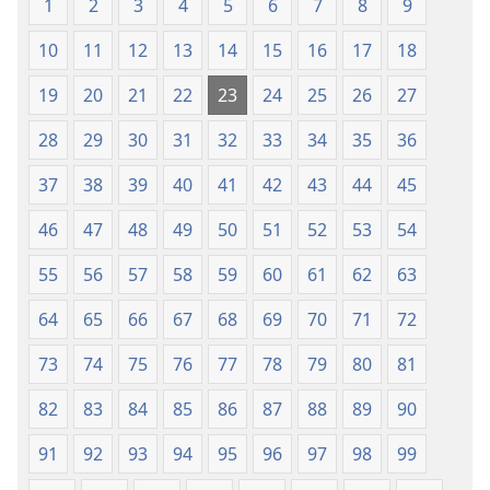
(revisión
(revisión
1
2
3
4
5
6
7
8
9
del
del
10
11
12
13
14
15
16
17
18
2019)
2019)
19
20
21
22
23
24
25
26
27
28
29
30
31
32
33
34
35
36
37
38
39
40
41
42
43
44
45
46
47
48
49
50
51
52
53
54
55
56
57
58
59
60
61
62
63
64
65
66
67
68
69
70
71
72
73
74
75
76
77
78
79
80
81
82
83
84
85
86
87
88
89
90
91
92
93
94
95
96
97
98
99