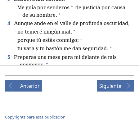
*
Me guía por senderos
de justicia por causa
+
de su nombre.
+
4
Aunque ande en el valle de profunda oscuridad,
+
no temeré ningún mal,
+
porque tú estás conmigo;
*
tu vara y tu bastón me dan seguridad.
5
Preparas una mesa para mí delante de mis
+
enemigos.
+
*
Refrescas
mi cabeza con aceite;
+
mi copa está bien llena.
Anterior
Siguiente
6
Sé que la bondad y el amor leal me acompañarán
+
todos los días de mi vida;
+
todos mis días viviré en la casa de Jehová.
Copyrights para esta publicación