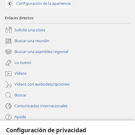
Configuración de la apariencia
Enlaces directos
Solicite una visita
Buscar una reunión
(abre
una
Buscar una asamblea regional
(abre
nueva
una
ventana)
Lo nuevo
nueva
ventana)
Videos
Videos con audiodescripciones
Buscar
Comunicados internacionales
Ayuda
Configuración de privacidad
Donaciones
(abre