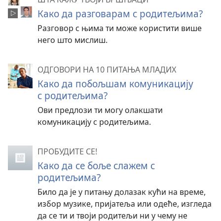
Како да разговарам с родитељима?
Разговор с њима ти може користити више
него што мислиш.
ОДГОВОРИ НА 10 ПИТАЊА МЛАДИХ
Како да побољшам комуникацију
с родитељима?
Ови предлози ти могу олакшати
комуникацију с родитељима.
ПРОБУДИТЕ СЕ!
Како да се боље слажем с
родитељима?
Било да је у питању долазак кући на време,
избор музике, пријатеља или одеће, изгледа
да се ти и твоји родитељи ни у чему не