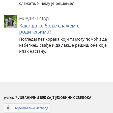
слажете. У чему је решење?
МЛАДИ ПИТАЈУ
Како да се боље слажем с
родитељима?
Погледај пет корака који ти могу помоћи да
избегнеш свађе и да лакше решиш оне које
ипак настану.
®
JW.ORG
/ ЗВАНИЧНИ ВЕБ-САЈТ ЈЕХОВИНИХ СВЕДОКА
Подешавање изгледа