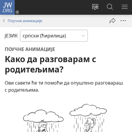
JW.ORG
Пријава
(отвара
Промени
Претрага
ПР
нови
језик
сајта
МЕ
Поучне анимације
прозор)
сајта
JW.ORG
ЈЕЗИК
ПОУЧНЕ АНИМАЦИЈЕ
Како да разговарам с
родитељима?
Ови савети ће ти помоћи да опуштено разговараш
с родитељима.