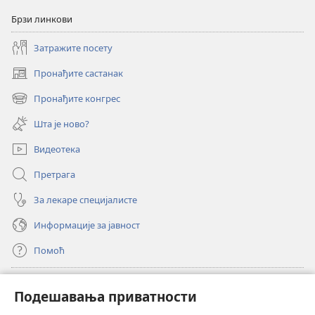
Брзи линкови
Затражите посету
Пронађите састанак
(отвара
нови
Пронађите конгрес
(отвара
прозор)
нови
Шта је ново?
прозор)
Видеотека
Претрага
За лекаре специјалисте
Информације за јавност
Помоћ
Прилози
(отвара
Подешавања приватности
нови