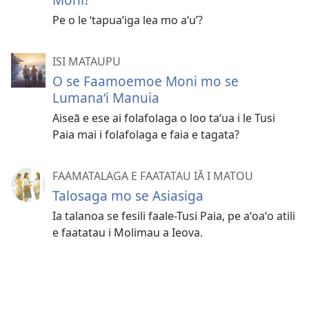
Pe o le ‘⁠tapuaʻiga lea mo aʻu’?
ISI MATAUPU
O se Faamoemoe Moni mo se
Lumanaʻi Manuia
Aiseā e ese ai folafolaga o loo taʻua i le Tusi
Paia mai i folafolaga e faia e tagata?
FAAMATALAGA E FAATATAU IĀ I MATOU
Talosaga mo se Asiasiga
Ia talanoa se fesili faale-Tusi Paia, pe aʻoaʻo atili
e faatatau i Molimau a Ieova.