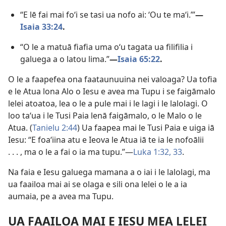
“E lē fai mai foʻi se tasi ua nofo ai: ʻOu te maʻi.’”​
—
Isaia 33:24
.
“O le a matuā fiafia uma oʻu tagata ua filifilia i
galuega a o latou lima.”​
—
Isaia 65:22
.
O le a faapefea ona faataunuuina nei valoaga? Ua tofia
e le Atua lona Alo o Iesu e avea ma Tupu i se faigāmalo
lelei atoatoa, lea o le a pule mai i le lagi i le lalolagi. O
loo taʻua i le Tusi Paia lenā faigāmalo, o le Malo o le
Atua. (
Tanielu 2:44
) Ua faapea mai le Tusi Paia e uiga iā
Iesu: “E foaʻiina atu e Ieova le Atua iā te ia le nofoālii
. . . , ma o le a fai o ia ma tupu.”​—
Luka 1:32, 33
.
Na faia e Iesu galuega mamana a o iai i le lalolagi, ma
ua faailoa mai ai se olaga e sili ona lelei o le a ia
aumaia, pe a avea ma Tupu.
UA FAAILOA MAI E IESU MEA LELEI