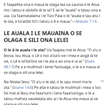
E faapefea ona e maua le olaga lea ua saunia e le Atua
mo i latou e alolofa iā te ia? E iai le “auala” e tatau ona e
uia. Ua faamatalaina i le Tusi Paia o le “auala e tau atu i
le ola, e toʻaitiiti foʻi i latou o ē e maua.”​—
Mataio 7:14
.
LE AUALA I LE MAUAINA O SE
OLAGA E SILI ONA LELEI
O le ā le auala i le ola?
Ua faapea mai le Atua: “O aʻu o
Ieova, lou Atua, o Lē o loo aʻoaʻo oe i mea e aogā iā te
oe, o Lē e taʻitaʻiina oe i le ala e ao ona e ui ai.” (
Isaia
48:17
) Pe a e mulimuli i lenei fautuaga, o le a e maua ai
se olaga e sili ona lelei.
Na fetalai Iesu: “O aʻu o le ala, o le upu moni ma le
ola.” (
Ioane 14:6
) Pe afai e tatou te mulimuli i mea o loo
fai mai ai Iesu ma faaaʻoaʻo i lana faaaʻoaʻoga, o le a
tatou mafuta vavalalata atu ai i le Atua ma maua ai se
olaga e sili ona lelei.