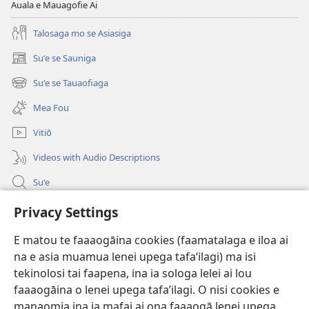
Lea
Auala e Mauagofie Ai
o
le
Talosaga mo se Asiasiga
Olaga?
Suʻe se Sauniga
(tatala
se
Suʻe se Tauaofiaga
(tatala
isi
se
polokalame)
Mea Fou
isi
polokalame)
Vitiō
Videos with Audio Descriptions
Suʻe
Faamatalaga mo Ofisa o le Malo
Privacy Settings
Fesoasoani
E matou te faaaogāina cookies (faamatalaga e iloa ai
na e asia muamua lenei upega tafaʻilagi) ma isi
Foa'i Tauofo
tekinolosi tai faapena, ina ia sologa lelei ai lou
(tatala
se
faaaogāina o lenei upega tafa’ilagi. O nisi cookies e
isi
Lomiga Faale-Tusi Paia I LE INITANETI™
manaomia ina ia mafai ai ona faaaogā lenei upega