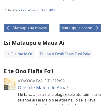
Tagaʻi i
Le Olomatamata,
Nu. 1 2019
.
a
Mataupu ua mavae
Mataupu e sosoo
Isi Mataupu e Maua Ai
Le Ola ma le Oti
Taliina o Fesili Faale-Tusi Paia
E te Ono Fiafia Foʻi
A'OA'OGA FAALE-TUSI PAIA
O le ā le Malo o le Atua?
I le faiva a Iesu i le lalolagi, e tele atu taimi na ia
talanoa ai i le Malo o le Atua nai lo se isi lava