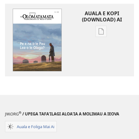
AUALA E KOPI
(DOWNLOAD) AI
Vaega
e
kopi
ai
se
lomiga
LE
OLOMATAMATA
Pe
e
na
®
JW.ORG
/ UPEGA TAFA‘ILAGI ALOA‘IA A MOLIMAU A IEOVA
o
le
Auala e Foliga Mai Ai
Pau