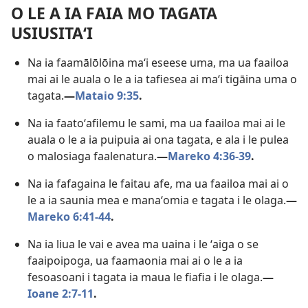
O LE A IA FAIA MO TAGATA
USIUSITAʻI
Na ia faamālōlōina maʻi eseese uma, ma ua faailoa
mai ai le auala o le a ia tafiesea ai maʻi tigāina uma o
tagata.​
—
Mataio 9:35
.
Na ia faatoʻafilemu le sami, ma ua faailoa mai ai le
auala o le a ia puipuia ai ona tagata, e ala i le pulea
o malosiaga faalenatura.​
—
Mareko 4:36-39
.
Na ia fafagaina le faitau afe, ma ua faailoa mai ai o
le a ia saunia mea e manaʻomia e tagata i le olaga.​
—
Mareko 6:41-44
.
Na ia liua le vai e avea ma uaina i le ʻaiga o se
faaipoipoga, ua faamaonia mai ai o le a ia
fesoasoani i tagata ia maua le fiafia i le olaga.​
—
Ioane 2:7-11
.