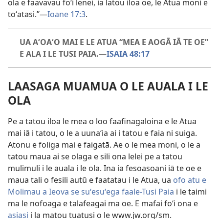
ola e faavavau foʻi lenei, ia latou iloa oe, le Atua moni e
toʻatasi.”​—
Ioane 17:3
.
UA AʻOAʻO MAI E LE ATUA “MEA E AOGĀ IĀ TE OE”
E ALA I LE TUSI PAIA.​—
ISAIA 48:17
LAASAGA MUAMUA O LE AUALA I LE
OLA
Pe a tatou iloa le mea o loo faafinagaloina e le Atua
mai iā i tatou, o le a uunaʻia ai i tatou e faia ni suiga.
Atonu e foliga mai e faigatā. Ae o le mea moni, o le a
tatou maua ai se olaga e sili ona lelei pe a tatou
mulimuli i le auala i le ola. Ina ia fesoasoani iā te oe e
maua tali o fesili autū e faatatau i le Atua, ua
ofo atu e
Molimau a Ieova se suʻesuʻega faale-Tusi Paia
i le taimi
ma le nofoaga e talafeagai ma oe. E mafai foʻi ona e
asiasi
i la matou tuatusi o le www.jw.org/sm.