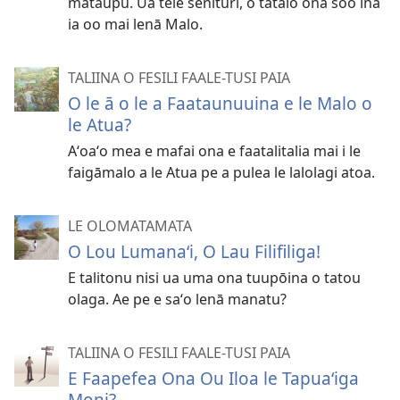
mataupu. Ua tele senituri, o tatalo ona soo ina
ia oo mai lenā Malo.
TALIINA O FESILI FAALE-TUSI PAIA
O le ā o le a Faataunuuina e le Malo o
le Atua?
Aʻoaʻo mea e mafai ona e faatalitalia mai i le
faigāmalo a le Atua pe a pulea le lalolagi atoa.
LE OLOMATAMATA
O Lou Lumanaʻi, O Lau Filifiliga!
E talitonu nisi ua uma ona tuupōina o tatou
olaga. Ae pe e saʻo lenā manatu?
TALIINA O FESILI FAALE-TUSI PAIA
E Faapefea Ona Ou Iloa le Tapuaʻiga
Moni?