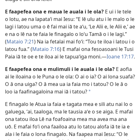
E faapefea ona e maua le auala i le ola?
E ui i le tele
o lotu, ae na lapataʻi mai Iesu: “E lē ulu atu i le malo o le
lagi i latou uma o ē fai mai iā te aʻu, ʻLe Alii e, le Alii e,’ ae
e na o lē na te faia le finagalo o loʻu Tamā o i le lagi.”
(
Mataio 7:21
) Na ia fetalai mai foʻi: “Tou te iloa i latou i o
latou fua.” (
Mataio 7:16
) E mafai ona fesoasoani le Tusi
Paia iā te oe e te iloa ai le tapuaʻiga moni.​—
Ioane 17:17
.
E faapefea ona e mulimuli i le auala i le ola?
E aofia
ai le iloaina o le Puna o le ola: O ai o ia? O ai lona suafa?
O ā ona uiga? O ā mea ua ia faia mo i tatou? O le ā o
loo ia faafinagaloina mai iā i tatou?
a
E finagalo le Atua ia faia e tagata mea e sili atu nai lo o
galuega, ʻai, taaloga, ma le tausia aʻe o se aiga. E mafai
ona tatou iloa Lē na foafoaina mea ma avea ma ana
uō. E mafai foʻi ona faailoa atu lo tatou alofa iā te ia e
ala i le faia o lona finagalo. Na faapea mai Iesu: “O le