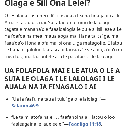
Olaga e Sili Ona Lelei?
O LE olaga i aso nei e lē o le auala lea na finagalo i ai le
Atua e tatau ona iai. Sa tatau ona tumu le lalolagi i
tagata e mananaʻo e faaaloalogia le pule silisili ese a Lē
na foafoaina mea, maua aogā mai i lana taʻitaʻiga, ma
faaaʻoaʻo i lona alofa ma isi ona uiga matagofie. E latou
te fiafia e galulue faatasi a o tausia aʻe se aiga, aʻoaʻo ni
mea fou, ma faalautele atu le parataiso i le lalolagi.
UA FOLAFOLA MAI E LE ATUA O LE A
SUIA LE OLAGA I LE LALOLAGI I LE
AUALA NA IA FINAGALO I AI
“Ua ia faaiʻuina taua i tuluʻiga o le lalolagi.”​
—
Salamo 46:9
.
“Le taimi atofaina e . . . faafanoina ai i latou o loo
faaleagaina le laueleele.”​
—
Faaaliga 11:18
.