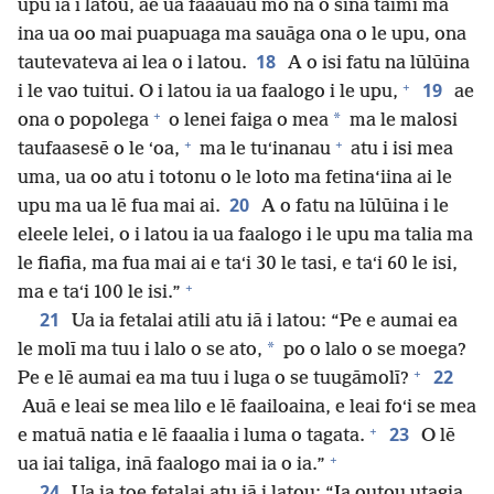
upu iā i latou, ae ua faaauau mo na o sina taimi ma
ina ua oo mai puapuaga ma sauāga ona o le upu, ona
18
tautevateva ai lea o i latou.
A o isi fatu na lūlūina
+
19
i le vao tuitui. O i latou ia ua faalogo i le upu,
ae
+
*
ona o popolega
o lenei faiga o mea
ma le malosi
+
+
taufaasesē o le ʻoa,
ma le tuʻinanau
atu i isi mea
uma, ua oo atu i totonu o le loto ma fetina‘iina ai le
20
upu ma ua lē fua mai ai.
A o fatu na lūlūina i le
eleele lelei, o i latou ia ua faalogo i le upu ma talia ma
le fiafia, ma fua mai ai e taʻi 30 le tasi, e taʻi 60 le isi,
+
ma e taʻi 100 le isi.”
21
Ua ia fetalai atili atu iā i latou: “Pe e aumai ea
*
le molī ma tuu i lalo o se ato,
po o lalo o se moega?
+
22
Pe e lē aumai ea ma tuu i luga o se tuugāmolī?
Auā e leai se mea lilo e lē faailoaina, e leai foʻi se mea
+
23
e matuā natia e lē faaalia i luma o tagata.
O lē
+
ua iai taliga, inā faalogo mai ia o ia.”
24
Ua ia toe fetalai atu iā i latou: “Ia outou utagia