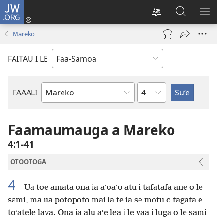
JW.ORG
Log
In
Sui
Suʻe
SH
(tatala
le
i
ME
Mareko
se
gagana
le
isi
o
JW.ORG
FAITAU I LE
polokalame)
le
upega
tafaʻilagi
Mataupu
FAAALI
Tusi
o
le
Faamaumauga a Mareko
Tusi
4:1-41
Paia
OTOOTOGA
4
Ua toe amata ona ia aʻoaʻo atu i tafatafa ane o le
sami, ma ua potopoto mai iā te ia se motu o tagata e
toʻatele lava. Ona ia alu aʻe lea i le vaa i luga o le sami