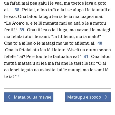
ua fafati mai pea galu i le vaa, ma toetoe lava a goto
+
38
ai.
Peitaʻi, o loo tofā o ia i se aluga i le taumuli o
le vaa. Ona latou fafagu lea iā te ia ma faapea mai:
“Le Aʻoaʻo e, e te lē manatu mai ea auā o le a matou
39
feoti?”
Ona tū lea o ia i luga, ma vavao i le matagi
+
ma fetalai atu i le sami: “Ia fifilemu, ma ia malū!”
40
Ona toʻa ai lea o le matagi ma ua toʻafilemu ai.
Ona ia fetalai atu lea iā i latou: “Aiseā ua outou soona
41
*
fefefe
ai? Pe e tou te lē faatuatua ea?”
Ona latou
matuā matataʻu ai lea ma fai ane le tasi i le isi: “O ai
ea lenei tagata ua usiusitaʻi ai le matagi ma le sami iā
+
te ia?”
Mataupu ua mavae
Mataupu e sosoo