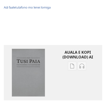
Aiā faaletulafono mo lenei lomiga
AUALA E KOPI
(DOWNLOAD) AI
Vaega
Filifili
e
auala
kopi
e
ai
kopi
se
ai
lomiga
O
O
le