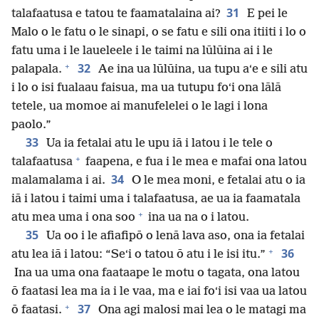
31
talafaatusa e tatou te faamatalaina ai?
E pei le
Malo o le fatu o le sinapi, o se fatu e sili ona itiiti i lo o
fatu uma i le laueleele i le taimi na lūlūina ai i le
+
32
palapala.
Ae ina ua lūlūina, ua tupu aʻe e sili atu
i lo o isi fualaau faisua, ma ua tutupu foʻi ona lālā
tetele, ua momoe ai manufelelei o le lagi i lona
paolo.”
33
Ua ia fetalai atu le upu iā i latou i le tele o
+
talafaatusa
faapena, e fua i le mea e mafai ona latou
34
malamalama i ai.
O le mea moni, e fetalai atu o ia
iā i latou i taimi uma i talafaatusa, ae ua ia faamatala
+
atu mea uma i ona soo
ina ua na o i latou.
35
Ua oo i le afiafipō o lenā lava aso, ona ia fetalai
+
36
atu lea iā i latou: “Seʻi o tatou ō atu i le isi itu.”
Ina ua uma ona faataape le motu o tagata, ona latou
ō faatasi lea ma ia i le vaa, ma e iai foʻi isi vaa ua latou
+
37
ō faatasi.
Ona agi malosi mai lea o le matagi ma