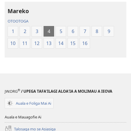
le
Tusi
Tusi
Paia
Mareko
Paia
—
OTOOTOGA
—
O
O
le
1
2
3
4
5
6
7
8
9
le
Faaliliuga
10
11
12
13
14
15
16
Faaliliuga
a
a
le
le
Lalolagi
Lalolagi
Fou
Fou
(Toe
(Toe
teuteuina
teuteuina
i
®
JW.ORG
/ UPEGA TAFA‘ILAGI ALOA‘IA A MOLIMAU A IEOVA
i
le
le
2013)
Auala e Foliga Mai Ai
2013)
Auala e Mauagofie Ai
Talosaga mo se Asiasiga