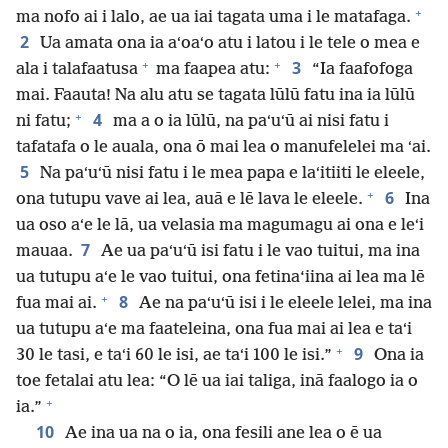
+
ma nofo ai i lalo, ae ua iai tagata uma i le matafaga.
2
Ua amata ona ia aʻoaʻo atu i latou i le tele o mea e
+
+
3
ala i talafaatusa
ma faapea atu:
“Ia faafofoga
mai. Faauta! Na alu atu se tagata lūlū fatu ina ia lūlū
+
4
ni fatu;
ma a o ia lūlū, na paʻuʻū ai nisi fatu i
tafatafa o le auala, ona ō mai lea o manufelelei ma ʻai.
5
Na paʻuʻū nisi fatu i le mea papa e laʻitiiti le eleele,
+
6
ona tutupu vave ai lea, auā e lē lava le eleele.
Ina
ua oso aʻe le lā, ua velasia ma magumagu ai ona e leʻi
7
mauaa.
Ae ua paʻuʻū isi fatu i le vao tuitui, ma ina
ua tutupu aʻe le vao tuitui, ona fetina‘iina ai lea ma lē
+
8
fua mai ai.
Ae na paʻuʻū isi i le eleele lelei, ma ina
ua tutupu aʻe ma faateleina, ona fua mai ai lea e taʻi
+
9
30 le tasi, e taʻi 60 le isi, ae taʻi 100 le isi.”
Ona ia
toe fetalai atu lea: “O lē ua iai taliga, inā faalogo ia o
+
ia.”
10
Ae ina ua na o ia, ona fesili ane lea o ē ua