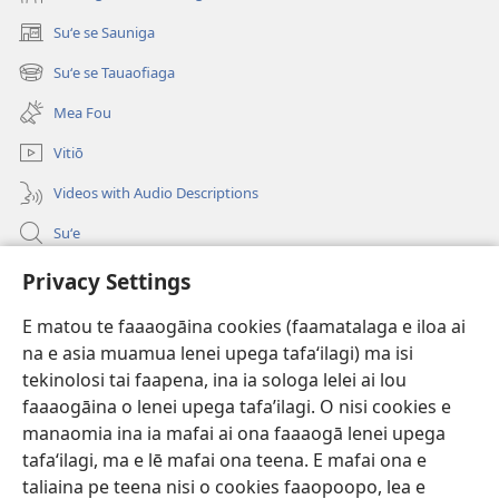
Suʻe se Sauniga
(tatala
se
Suʻe se Tauaofiaga
(tatala
isi
se
polokalame)
Mea Fou
isi
polokalame)
Vitiō
Videos with Audio Descriptions
Suʻe
Faamatalaga mo Ofisa o le Malo
Privacy Settings
Fesoasoani
E matou te faaaogāina cookies (faamatalaga e iloa ai
na e asia muamua lenei upega tafaʻilagi) ma isi
Foa'i Tauofo
tekinolosi tai faapena, ina ia sologa lelei ai lou
(tatala
se
faaaogāina o lenei upega tafa’ilagi. O nisi cookies e
isi
Lomiga Faale-Tusi Paia I LE INITANETI™
manaomia ina ia mafai ai ona faaaogā lenei upega
(tatala
polokalame)
tafaʻilagi, ma e lē mafai ona teena. E mafai ona e
se
®
JW Hub
isi
taliaina pe teena nisi o cookies faaopoopo, lea e
(tatala