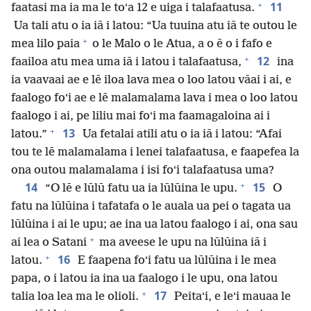
+
11
faatasi ma ia ma le toʻa 12 e uiga i talafaatusa.
Ua tali atu o ia iā i latou: “Ua tuuina atu iā te outou le
+
mea lilo paia
o le Malo o le Atua, a o ē o i fafo e
+
12
faailoa atu mea uma iā i latou i talafaatusa,
ina
ia vaavaai ae e lē iloa lava mea o loo latou vāai i ai, e
faalogo foʻi ae e lē malamalama lava i mea o loo latou
faalogo i ai, pe liliu mai foʻi ma faamagaloina ai i
+
13
latou.”
Ua fetalai atili atu o ia iā i latou: “Afai
tou te lē malamalama i lenei talafaatusa, e faapefea la
ona outou malamalama i isi foʻi talafaatusa uma?
+
14
15
“O lē e lūlū fatu ua ia lūlūina le upu.
O
fatu na lūlūina i tafatafa o le auala ua pei o tagata ua
lūlūina i ai le upu; ae ina ua latou faalogo i ai, ona sau
+
ai lea o Satani
ma aveese le upu na lūlūina iā i
+
16
latou.
E faapena foʻi fatu ua lūlūina i le mea
papa, o i latou ia ina ua faalogo i le upu, ona latou
+
17
talia loa lea ma le olioli.
Peitaʻi, e leʻi mauaa le