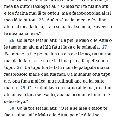
+
mea ua outou faalogo i ai.
O mea tou te fuaina atu,
e toe fuaina mai iā te outou, ma e faaopoopoina ai isi
25
mea iā te outou.
Auā o sē ua iai mea, e foaʻiina
+
atu nisi mea iā te ia,
a o sē ua leai se mea, e aveesea
+
le mea ua iā te ia.”
26
Ua ia toe fetalai atu: “Ua pei le Malo o le Atua o
27
le tagata na alu ma lūlū fatu i luga o le palapala.
Na moe o ia i le pō ma ina ua ala aʻe i le ao, ua tātupu
ma ola le fatu, ae e na te leʻi iloa pe na faapefea ona
28
tupu.
Ua tupu fua le fatu mai i le palapala ma ua
faasolosolo mālie ona fua mai. Ua muamua ona tupu
aʻe, ona fuga mai lea, ma mulimuli ane ua iai saito
29
matua.
O le taimi lava na matua ai le fua, ona tuu
atu ai lea o lana selesaito, auā ua oo mai le taimi o le
seleselega.”
30
Ua ia toe fetalai atu: “O le ā se mea e tatou te
faatusaina i ai le Malo o le Atua, po o le ā foʻi se