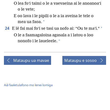
O lea foʻi taimi o le a vaevaeina ai le anoanoaʻi
o le vete;
E oo lava i le pipili o le a ia aveina le tele o
+
mea ua faoa.
+
24
E lē fai mai foʻi se tasi ua nofo ai: “Ou te maʻi.”
O le a faamagaloina agasala a i latou o loo
+
nonofo i le laueleele.
Mataupu ua mavae
Mataupu e sosoo
Aiā faaletulafono mo lenei lomiga