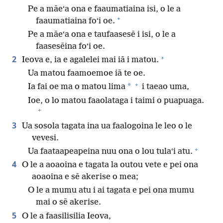
Pe a māeʻa ona e faaumatiaina isi, o le a
+
faaumatiaina foʻi oe.
Pe a māeʻa ona e taufaasesē i isi, o le a
faasesēina foʻi oe.
+
2
Ieova e, ia e agalelei mai iā i matou.
Ua matou faamoemoe iā te oe.
+
*
Ia fai oe ma o matou lima
i taeao uma,
Ioe, o lo matou faaolataga i taimi o puapuaga.
+
3
Ua sosola tagata ina ua faalogoina le leo o le
vevesi.
+
Ua faataapeapeina nuu ona o lou tulaʻi atu.
4
O le a aoaoina e tagata la outou vete e pei ona
aoaoina e sē akerise o mea;
O le a mumu atu i ai tagata e pei ona mumu
mai o sē akerise.
5
O le a faasilisilia Ieova,