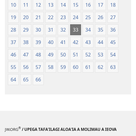
10
11
12
13
14
15
16
17
18
Faaliliuga
a
a
le
19
20
21
22
23
24
25
26
27
le
Lalolagi
Lalolagi
Fou
28
29
30
31
32
33
34
35
36
Fou
(Toe
37
38
39
40
41
42
43
44
45
(Toe
teuteuina
teuteuina
i
46
47
48
49
50
51
52
53
54
i
le
le
2013)
55
56
57
58
59
60
61
62
63
2013)
64
65
66
®
JW.ORG
/ UPEGA TAFA‘ILAGI ALOA‘IA A MOLIMAU A IEOVA