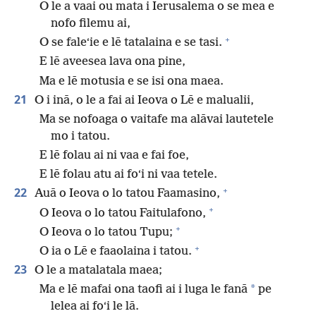
O le a vaai ou mata i Ierusalema o se mea e
nofo filemu ai,
+
O se faleʻie e lē tatalaina e se tasi.
E lē aveesea lava ona pine,
Ma e lē motusia e se isi ona maea.
21
O i inā, o le a fai ai Ieova o Lē e malualii,
Ma se nofoaga o vaitafe ma alāvai lautetele
mo i tatou.
E lē folau ai ni vaa e fai foe,
E lē folau atu ai foʻi ni vaa tetele.
+
22
Auā o Ieova o lo tatou Faamasino,
+
O Ieova o lo tatou Faitulafono,
+
O Ieova o lo tatou Tupu;
+
O ia o Lē e faaolaina i tatou.
23
O le a matalatala maea;
*
Ma e lē mafai ona taofi ai i luga le fanā
pe
lelea ai foʻi le lā.