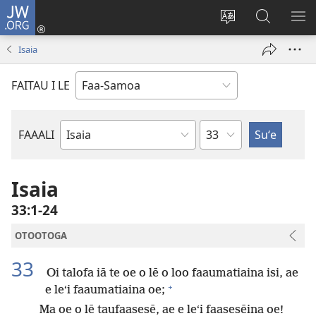
JW.ORG
Log
In
Sui
Suʻe
SH
(tatala
le
i
ME
Isaia
se
gagana
le
isi
o
JW.ORG
FAITAU I LE
polokalame)
le
upega
tafaʻilagi
Mataupu
FAAALI
Tusi
o
le
Isaia
Tusi
33:1-24
Paia
OTOOTOGA
33
Oi talofa iā te oe o lē o loo faaumatiaina isi, ae
+
e leʻi faaumatiaina oe;
Ma oe o lē taufaasesē, ae e leʻi faasesēina oe!