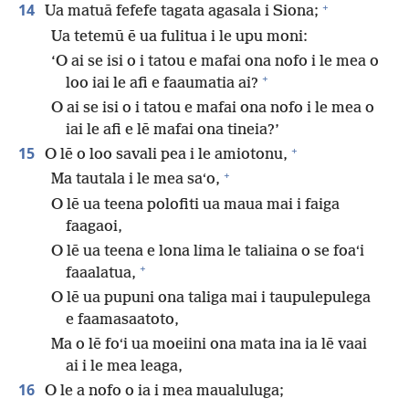
+
14
Ua matuā fefefe tagata agasala i Siona;
Ua tetemū ē ua fulitua i le upu moni:
‘O ai se isi o i tatou e mafai ona nofo i le mea o
+
loo iai le afi e faaumatia ai?
O ai se isi o i tatou e mafai ona nofo i le mea o
iai le afi e lē mafai ona tineia?’
+
15
O lē o loo savali pea i le amiotonu,
+
Ma tautala i le mea saʻo,
O lē ua teena polofiti ua maua mai i faiga
faagaoi,
O lē ua teena e lona lima le taliaina o se foaʻi
+
faaalatua,
O lē ua pupuni ona taliga mai i taupulepulega
e faamasaatoto,
Ma o lē foʻi ua moeiini ona mata ina ia lē vaai
ai i le mea leaga,
16
O le a nofo o ia i mea maualuluga;