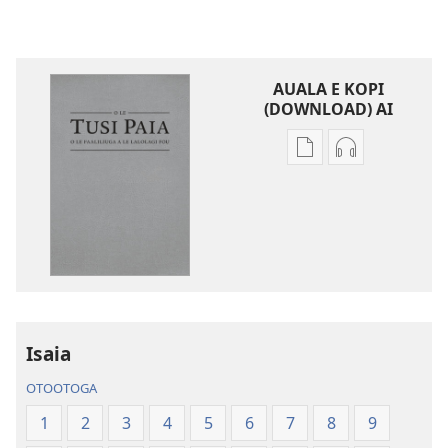
AUALA E KOPI
(DOWNLOAD) AI
Vaega
Filifili
e
auala
kopi
e
ai
kopi
se
ai
lomiga
O
O
le
le
Tusi
Tusi
Paia
Isaia
Paia
—
OTOOTOGA
—
O
O
le
1
2
3
4
5
6
7
8
9
le
Faaliliuga