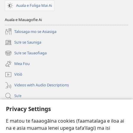
Auala e Foliga Mai Ai
Auala e Mauagofie Ai
Talosaga mo se Asiasiga
Suʻe se Sauniga
(tatala
se
Suʻe se Tauaofiaga
(tatala
isi
se
polokalame)
Mea Fou
isi
polokalame)
Vitiō
Videos with Audio Descriptions
Suʻe
Faamatalaga mo Ofisa o le Malo
Privacy Settings
Fesoasoani
E matou te faaaogāina cookies (faamatalaga e iloa ai
na e asia muamua lenei upega tafaʻilagi) ma isi
Foa'i Tauofo