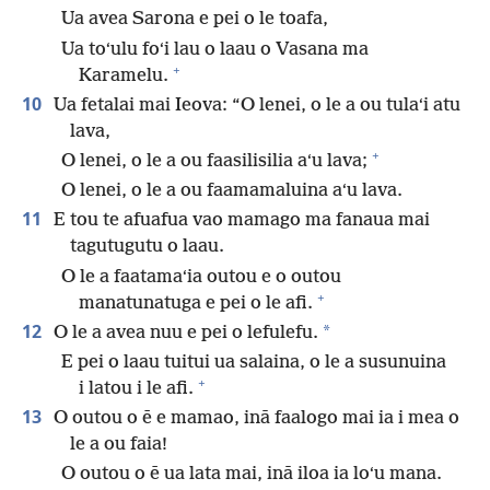
Ua avea Sarona e pei o le toafa,
Ua toʻulu foʻi lau o laau o Vasana ma
+
Karamelu.
10
Ua fetalai mai Ieova: “O lenei, o le a ou tulaʻi atu
lava,
+
O lenei, o le a ou faasilisilia aʻu lava;
O lenei, o le a ou faamamaluina aʻu lava.
11
E tou te afuafua vao mamago ma fanaua mai
tagutugutu o laau.
O le a faatamaʻia outou e o outou
+
manatunatuga e pei o le afi.
12
*
O le a avea nuu e pei o lefulefu.
E pei o laau tuitui ua salaina, o le a susunuina
+
i latou i le afi.
13
O outou o ē e mamao, inā faalogo mai ia i mea o
le a ou faia!
O outou o ē ua lata mai, inā iloa ia loʻu mana.