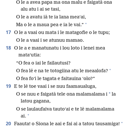
O le a avea papa ma ona malu e faigatā ona
alu atu i ai se tasi,
O le a avatu iā te ia lana meaʻai,
+
Ma o le a maua pea e ia le vai.”
17
O le a vaai ou mata i le matagofie o le tupu;
O le a vaai i se atunuu mamao.
18
O le a e manatunatu i lou loto i lenei mea
mataʻutia:
“O fea o iai le failautusi?
+
O fea lē e na te totogiina atu le meaalofa?
O fea foʻi le tagata e faitauina ʻolo?”
19
E te lē toe vaai i se nuu faamaualuga,
*
O se nuu e faigatā tele ona malamalama i
la
latou gagana,
O se laulaufaiva tautoʻai e te lē malamalama
+
ai.
+
20
Faauta! o Siona le aai e fai ai a tatou tausamiga!