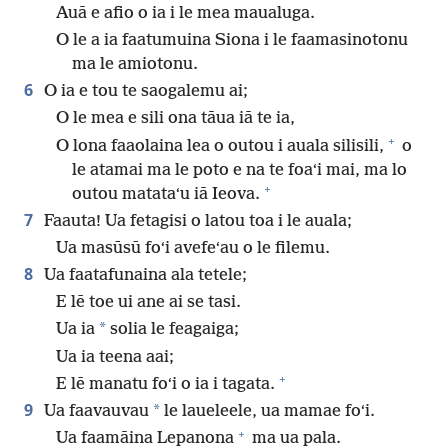
Auā e afio o ia i le mea maualuga.
O le a ia faatumuina Siona i le faamasinotonu
ma le amiotonu.
6
O ia e tou te saogalemu ai;
O le mea e sili ona tāua iā te ia,
+
O lona faaolaina lea o outou i auala silisili,
o
le atamai ma le poto e na te foaʻi mai, ma lo
+
outou matataʻu iā Ieova.
7
Faauta! Ua fetagisi o latou toa i le auala;
Ua masūsū foʻi avefeʻau o le filemu.
8
Ua faatafunaina ala tetele;
E lē toe ui ane ai se tasi.
*
Ua ia
solia le feagaiga;
Ua ia teena aai;
+
E lē manatu foʻi o ia i tagata.
9
*
Ua faavauvau
le laueleele, ua mamae foʻi.
+
Ua faamāina Lepanona
ma ua pala.