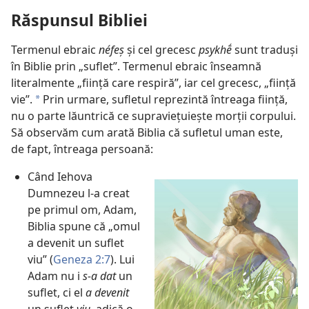
Răspunsul Bibliei
Termenul ebraic
néfeș
și cel grecesc
psykhḗ
sunt traduși
în Biblie prin „suflet”. Termenul ebraic înseamnă
literalmente „ființă care respiră”, iar cel grecesc, „ființă
vie”.
Prin urmare, sufletul reprezintă întreaga ființă,
a
nu o parte lăuntrică ce supraviețuiește morții corpului.
Să observăm cum arată Biblia că sufletul uman este,
de fapt, întreaga persoană:
Când Iehova
Dumnezeu l-a creat
pe primul om, Adam,
Biblia spune că „omul
a devenit un suflet
viu” (
Geneza 2:7
). Lui
Adam nu i
s-a dat
un
suflet, ci el
a devenit