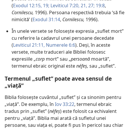
(
Exodul 12:15,
19;
Leviticul 7:20, 21,
27;
19:8
,
Cornilescu,
1996). Persoana respectivă trebuia ‘să fie
nimicită’ (
Exodul 31:14
,
Cornilescu,
1996).
În unele versete se folosește expresia „suflet mort”
cu referire la cadavrul unei persoane decedate
(
Leviticul 21:11,
Numerele 6:6
). Deși, în aceste
versete, multe traduceri ale Bibliei folosesc
expresiile „
corp
mort” sau „
persoană
moartă”,
termenul ebraic original este
néfeș,
sau „suflet”.
Termenul „suflet” poate avea sensul de
„viață”
Biblia folosește cuvântul „suflet” și ca sinonim pentru
„viață”. De exemplu, în
Iov 33:22
, termenul ebraic
tradus prin „suflet” (
néfeș
) este folosit ca echivalent
pentru „viață”. Biblia mai arată că sufletul unei
persoane, sau viața ei, poate fi pus în pericol sau chiar