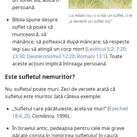
un suflet
viu,
adică o
persoană.
Lui Adam nu i s-a dat un suflet, ci el
Biblia spune despre
„a devenit un suflet viu”
suflet că poate să
muncească, să
mănânce, să poftească după mâncare, să respecte
legi sau să atingă un corp mort (
Leviticul 5:2;
7:20;
23:30;
Deuteronomul 12:20;
Romani 13:1
). Toate
aceste acțiuni implică întreaga persoană.
Este sufletul nemuritor?
Nu, sufletul poate muri. Zeci de versete arată că
sufletul este muritor. Iată câteva exemple:
„Sufletul care păcătuiește, acela va muri” (
Ezechiel
18:4,
20
,
Cornilescu,
1996).
În Israelul antic, pedeapsa pentru cele mai grave
păcate consta în ‘nimicirea sufletului’ în cauză