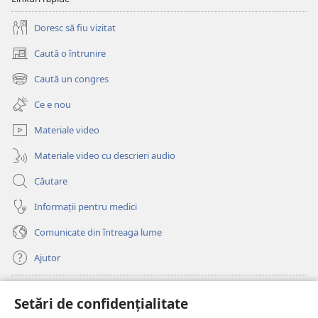
Doresc să fiu vizitat
Caută o întrunire
(se
deschide
Caută un congres
(se
o
deschide
fereastră
Ce e nou
o
nouă)
fereastră
Materiale video
nouă)
Materiale video cu descrieri audio
Căutare
Informații pentru medici
Comunicate din întreaga lume
Ajutor
Donații
(se
Setări de confidențialitate
deschide