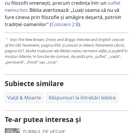
cu filozofii omenești, precum credința într-un
suflet
nemuritor
. Biblia avertizează: „Luați seama să nu vă
fure cineva prin filozofie și amăgire deșartă, potrivit
tradiției oamenilor” (
Coloseni 2:8
).
Vezi
The New Brown, Driver, and Briggs Hebrew and English Lexicon
a
of the Old Testament,
pagina 659, și
Lexicon in Veteris Testamenti Libros,
pagina 627. Multe traduceri ale Bibliei redau termenii
néfeș
și
psykhḗ
în
moduri diferite, în funcție de context, de pildă prin „suflet”, „viață”,
„persoană”, „ființă” sau „corp”.
Subiecte similare
Viață & Moarte
Răspunsuri la întrebări biblice
Te-ar putea interesa și
TURNUL DE VEGHE