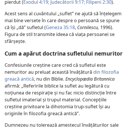
pierdut (
Exodul 4:19;
Judecătorii 9:17;
Filipeni 2:30
).
Acest sens al cuvântului „suflet” ne ajută să înțelegem
mai bine versete în care despre o persoană se spune
că își „dă” sufletul (
Geneza 35:18
,
Cornilescu,
1996).
Figura de stil transmite ideea că viața persoanei se
sfârșește.
Cum a apărut doctrina sufletului nemuritor
Confesiunile creștine care cred că sufletul este
nemuritor au preluat această învățătură
din filozofia
greacă antică
, nu din Biblie.
Encyclopædia Britannica
afirmă: „Referirile biblice la suflet au legătură cu
noțiunea de respirație și nu fac nicio distincție între
sufletul imaterial și trupul material. Concepțiile
creștine privitoare la dihotomia trup-suflet își au
originile în filozofia greacă antică”.
Dumnezeu nu tolerează amestecul învățăturilor sale