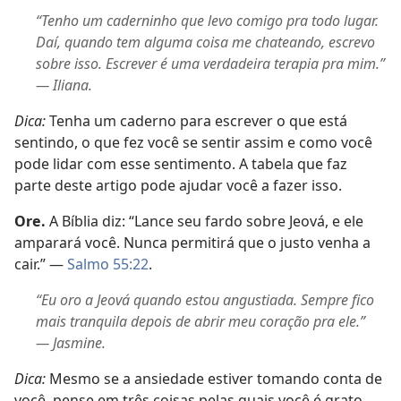
“Tenho um caderninho que levo comigo pra todo lugar.
Daí, quando tem alguma coisa me chateando, escrevo
sobre isso. Escrever é uma verdadeira terapia pra mim.”
— Iliana.
Dica:
Tenha um caderno para escrever o que está
sentindo, o que fez você se sentir assim e como você
pode lidar com esse sentimento. A tabela que faz
parte deste artigo pode ajudar você a fazer isso.
Ore.
A Bíblia diz: “Lance seu fardo sobre Jeová, e ele
amparará você. Nunca permitirá que o justo venha a
cair.” —
Salmo 55:22
.
“Eu oro a Jeová quando estou angustiada. Sempre fico
mais tranquila depois de abrir meu coração pra ele.”
— Jasmine.
Dica:
Mesmo se a ansiedade estiver tomando conta de
você, pense em três coisas pelas quais você é grato.