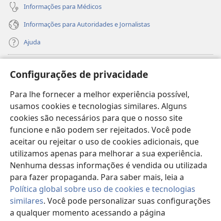
Informações para Médicos
Informações para Autoridades e Jornalistas
Ajuda
Donativos
(abre
Configurações de privacidade
nova
janela)
Para lhe fornecer a melhor experiência possível,
Biblioteca On-line da Torre de Vigia™
(abre
usamos cookies e tecnologias similares. Alguns
nova
®
JW Hub
cookies são necessários para que o nosso site
janela)
(abre
funcione e não podem ser rejeitados. Você pode
nova
®
JW Library
janela)
aceitar ou rejeitar o uso de cookies adicionais, que
utilizamos apenas para melhorar a sua experiência.
Watchtower Library
Nenhuma dessas informações é vendida ou utilizada
para fazer propaganda. Para saber mais, leia a
Política global sobre uso de cookies e tecnologias
similares
. Você pode personalizar suas configurações
a qualquer momento acessando a página
Copyright
© 2026 Watch Tower Bible and Tract Society of Pennsylvania.