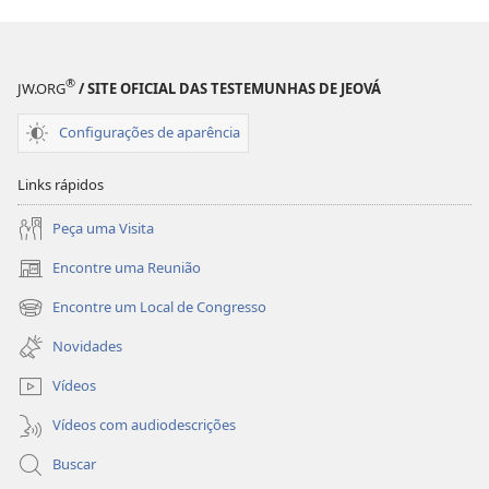
®
JW.ORG
/ SITE OFICIAL DAS TESTEMUNHAS DE JEOVÁ
Configurações de aparência
Links rápidos
Peça uma Visita
Encontre uma Reunião
(abre
nova
Encontre um Local de Congresso
(abre
janela)
nova
Novidades
janela)
Vídeos
Vídeos com audiodescrições
Buscar