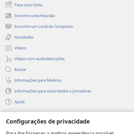
Peça uma Visita
Encontre uma Reunião
(abre
nova
Encontre um Local de Congresso
(abre
janela)
nova
Novidades
janela)
Vídeos
Vídeos com audiodescrições
Buscar
Informações para Médicos
Informações para Autoridades e Jornalistas
Ajuda
Donativos
(abre
Configurações de privacidade
nova
janela)
Para lhe fornecer a melhor experiência possível,
Biblioteca On-line da Torre de Vigia™