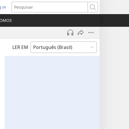
g in
bre
Pesquisar
ova
SOMOS
nela)
LER EM