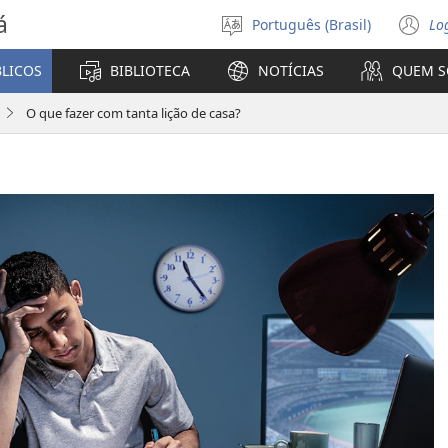
á
Português (Brasil)
Lo
Selecione
(a
o
n
BLICOS
BIBLIOTECA
NOTÍCIAS
QUEM 
idioma
ja
O que fazer com tanta lição de casa?