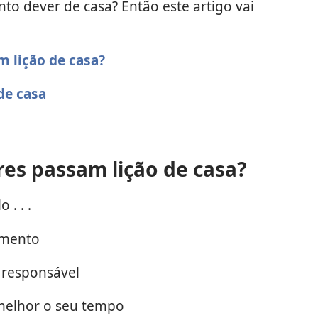
to dever de casa? Então este artigo vai
m lição de casa?
de casa
res passam lição de casa?
. . .
imento
 responsável
melhor o seu tempo