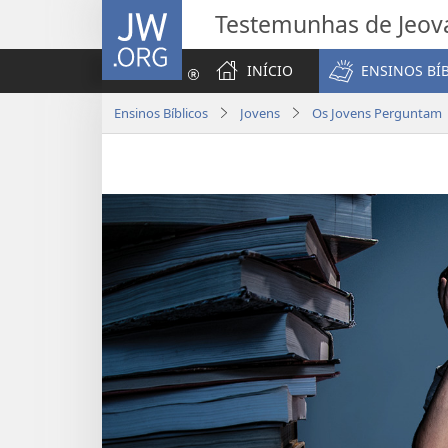
JW.ORG
Testemunhas de Jeov
INÍCIO
ENSINOS BÍ
Ensinos Bíblicos
Jovens
Os Jovens Perguntam