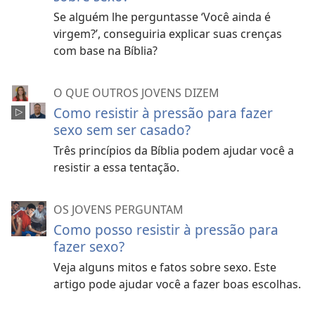
Se alguém lhe perguntasse ‘Você ainda é
virgem?’, conseguiria explicar suas crenças
com base na Bíblia?
O QUE OUTROS JOVENS DIZEM
Como resistir à pressão para fazer
sexo sem ser casado?
Três princípios da Bíblia podem ajudar você a
resistir a essa tentação.
OS JOVENS PERGUNTAM
Como posso resistir à pressão para
fazer sexo?
Veja alguns mitos e fatos sobre sexo. Este
artigo pode ajudar você a fazer boas escolhas.