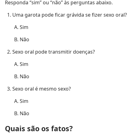
Responda “sim” ou “não” às perguntas abaixo.
Uma garota pode ficar grávida se fizer sexo oral?
Sim
Não
Sexo oral pode transmitir doenças?
Sim
Não
Sexo oral é mesmo sexo?
Sim
Não
Quais são os fatos?