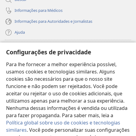
Informações para Médicos
Informações para Autoridades e Jornalistas
Ajuda
Donativos
(abre
Configurações de privacidade
nova
janela)
Para lhe fornecer a melhor experiência possível,
Biblioteca On-line da Torre de Vigia™
(abre
usamos cookies e tecnologias similares. Alguns
nova
®
JW Hub
cookies são necessários para que o nosso site
janela)
(abre
funcione e não podem ser rejeitados. Você pode
nova
®
JW Library
janela)
aceitar ou rejeitar o uso de cookies adicionais, que
utilizamos apenas para melhorar a sua experiência.
Watchtower Library
Nenhuma dessas informações é vendida ou utilizada
para fazer propaganda. Para saber mais, leia a
Política global sobre uso de cookies e tecnologias
similares
. Você pode personalizar suas configurações