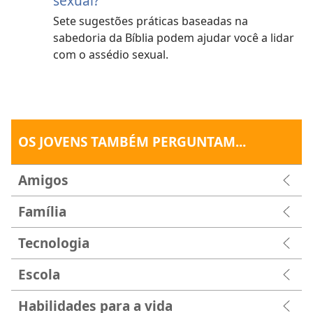
sexual?
Sete sugestões práticas baseadas na
sabedoria da Bíblia podem ajudar você a lidar
com o assédio sexual.
OS JOVENS TAMBÉM PERGUNTAM...
Amigos
Família
Tecnologia
Escola
Habilidades para a vida