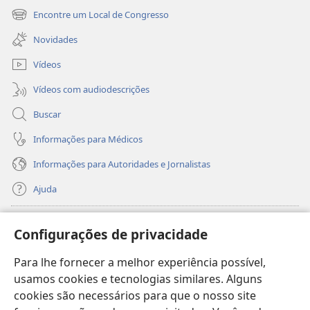
nova
Encontre um Local de Congresso
(abre
janela)
nova
Novidades
janela)
Vídeos
Vídeos com audiodescrições
Buscar
Informações para Médicos
Informações para Autoridades e Jornalistas
Ajuda
Donativos
(abre
Configurações de privacidade
nova
janela)
Para lhe fornecer a melhor experiência possível,
Biblioteca On-line da Torre de Vigia™
(abre
usamos cookies e tecnologias similares. Alguns
nova
®
JW Hub
cookies são necessários para que o nosso site
janela)
(abre