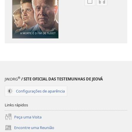
Opções
Opções
de
de
download
download
de
de
publicações
áudio
A
A
SENTINELA
SENTINELA
A
A
morte
morte
é
é
o
o
®
JW.ORG
/ SITE OFICIAL DAS TESTEMUNHAS DE JEOVÁ
fim
fim
de
de
Configurações de aparência
tudo?
tudo?
Links rápidos
Peça uma Visita
Encontre uma Reunião
(abre