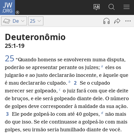
JW.ORG
Log
in
Mudar
Buscar
EXI
(abre
o
no
ME
De
25
nova
idioma
JW.ORG
janela)
do
Deuteronômio
site
25:1-19
25
“Quando homens se envolverem numa disputa,
a
poderão se apresentar perante os juízes;
eles os
julgarão e ao justo declararão inocente, e àquele que
b
2
é mau declararão culpado.
Se o culpado
c
merecer ser golpeado,
o juiz fará com que ele deite
de bruços, e ele será golpeado diante dele. O número
de golpes deve corresponder à maldade da sua ação.
d
3
Ele pode golpeá-lo com até 40 golpes,
não mais
do que isso. Se ele continuasse a golpeá-lo com mais
golpes, seu irmão seria humilhado diante de você.