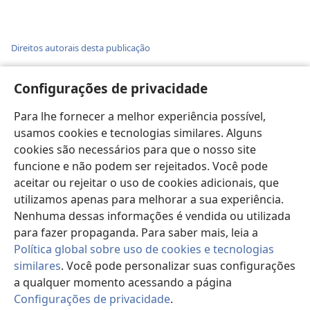
Direitos autorais desta publicação
Copyright
©
2026
Watch Tower Bible and Tract Society of
Pennsylvania.
Configurações de privacidade
TERMOS DE USO
|
POLÍTICA DE PRIVACIDADE
|
CONFIGURAÇÕES
DE PRIVACIDADE
Para lhe fornecer a melhor experiência possível,
usamos cookies e tecnologias similares. Alguns
cookies são necessários para que o nosso site
funcione e não podem ser rejeitados. Você pode
aceitar ou rejeitar o uso de cookies adicionais, que
utilizamos apenas para melhorar a sua experiência.
Nenhuma dessas informações é vendida ou utilizada
para fazer propaganda. Para saber mais, leia a
Política global sobre uso de cookies e tecnologias
similares
. Você pode personalizar suas configurações
a qualquer momento acessando a página
Configurações de privacidade
.
Pa