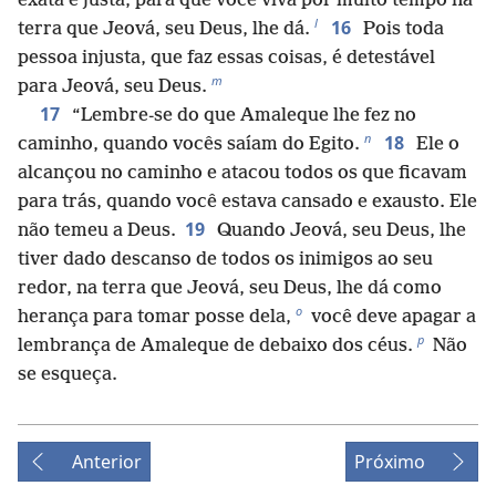
exata e justa, para que você viva por muito tempo na
l
16
terra que Jeová, seu Deus, lhe dá.
Pois toda
pessoa injusta, que faz essas coisas, é detestável
m
para Jeová, seu Deus.
17
“Lembre-se do que Amaleque lhe fez no
n
18
caminho, quando vocês saíam do Egito.
Ele o
alcançou no caminho e atacou todos os que ficavam
para trás, quando você estava cansado e exausto. Ele
19
não temeu a Deus.
Quando Jeová, seu Deus, lhe
tiver dado descanso de todos os inimigos ao seu
redor, na terra que Jeová, seu Deus, lhe dá como
o
herança para tomar posse dela,
você deve apagar a
p
lembrança de Amaleque de debaixo dos céus.
Não
se esqueça.
Anterior
Próximo