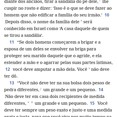
i
diante dos anciãos, tirar a sandália do pé dele,
lhe
cuspir no rosto e dizer: ‘Isso é o que se deve fazer ao
10
homem que não edificar a família do seu irmão.’
*
Depois disso, o nome da família dele
será
conhecido em Israel como ‘A casa daquele de quem
se tirou a sandália’.
11
“Se dois homens começarem a brigar e a
esposa de um deles se envolver na briga para
proteger seu marido daquele que o agride, e ela
estender a mão e o agarrar pelas suas partes íntimas,
12
*
você deve amputar a mão dela. Você
não deve
ter dó.
13
“Você não deve ter na sua bolsa dois pesos de
j
14
pedra diferentes,
um grande e um pequeno.
Não deve ter em casa dois recipientes de medida
k
15
*
diferentes,
um grande e um pequeno.
Você
deve ter sempre um peso exato e justo e uma medida