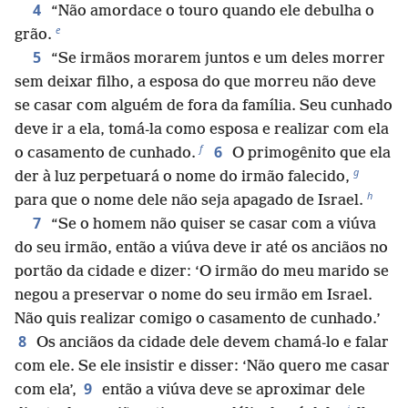
4
“Não amordace o touro quando ele debulha o
e
grão.
5
“Se irmãos morarem juntos e um deles morrer
sem deixar filho, a esposa do que morreu não deve
se casar com alguém de fora da família. Seu cunhado
deve ir a ela, tomá-la como esposa e realizar com ela
f
6
o casamento de cunhado.
O primogênito que ela
g
der à luz perpetuará o nome do irmão falecido,
h
para que o nome dele não seja apagado de Israel.
7
“Se o homem não quiser se casar com a viúva
do seu irmão, então a viúva deve ir até os anciãos no
portão da cidade e dizer: ‘O irmão do meu marido se
negou a preservar o nome do seu irmão em Israel.
Não quis realizar comigo o casamento de cunhado.’
8
Os anciãos da cidade dele devem chamá-lo e falar
com ele. Se ele insistir e disser: ‘Não quero me casar
9
com ela’,
então a viúva deve se aproximar dele