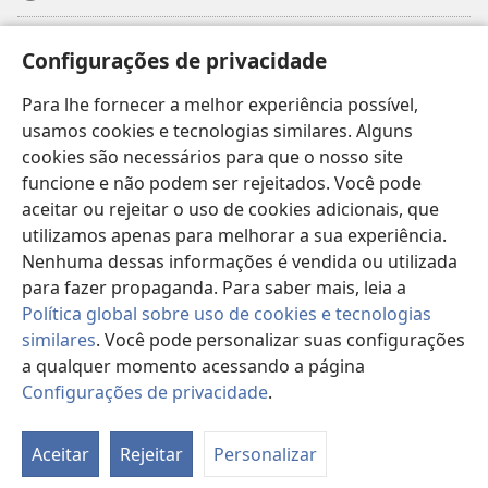
Donativos
(abre
Configurações de privacidade
nova
janela)
Para lhe fornecer a melhor experiência possível,
Biblioteca On-line da Torre de Vigia™
(abre
usamos cookies e tecnologias similares. Alguns
nova
®
JW Hub
cookies são necessários para que o nosso site
janela)
(abre
funcione e não podem ser rejeitados. Você pode
nova
®
JW Library
janela)
aceitar ou rejeitar o uso de cookies adicionais, que
utilizamos apenas para melhorar a sua experiência.
Watchtower Library
Nenhuma dessas informações é vendida ou utilizada
para fazer propaganda. Para saber mais, leia a
Política global sobre uso de cookies e tecnologias
similares
. Você pode personalizar suas configurações
a qualquer momento acessando a página
Copyright
© 2026 Watch Tower Bible and Tract Society of Pennsylvania.
TERMOS DE USO
|
POLÍTICA DE PRIVACIDADE
|
CONFIGURAÇÕES DE
Configurações de privacidade
.
Mo
PRIVACIDADE
ta
Aceitar
Rejeitar
Personalizar
d
co