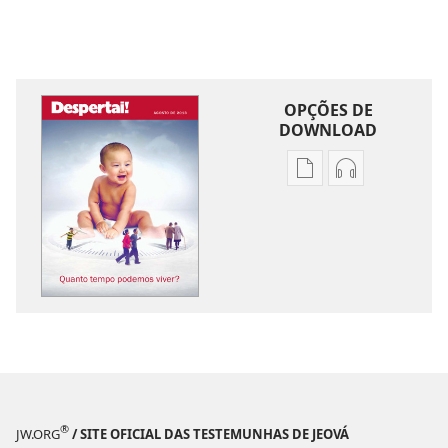
OPÇÕES DE
DOWNLOAD
Opções
Opções
de
de
download
download
de
de
publicações
áudio
DESPERTAI!
DESPERTAI!
Quanto
Quanto
tempo
tempo
podemos
podemos
viver?
viver?
®
JW.ORG
/ SITE OFICIAL DAS TESTEMUNHAS DE JEOVÁ