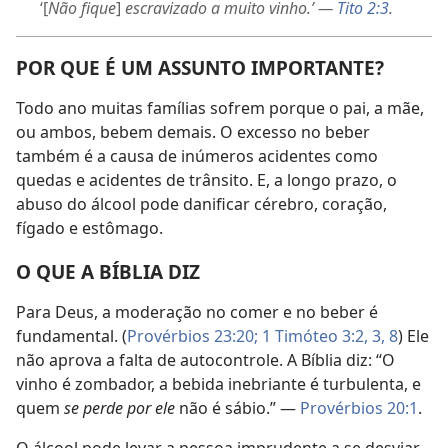
‘[
Não fique
]
escravizado a muito vinho.’ —
Tito 2:3
.
POR QUE É UM ASSUNTO IMPORTANTE?
Todo ano muitas famílias sofrem porque o pai, a mãe,
ou ambos, bebem demais. O excesso no beber
também é a causa de inúmeros acidentes como
quedas e acidentes de trânsito. E, a longo prazo, o
abuso do álcool pode danificar cérebro, coração,
fígado e estômago.
O QUE A BÍBLIA DIZ
Para Deus, a moderação no comer e no beber é
fundamental. (
Provérbios 23:20;
1 Timóteo 3:2, 3,
8
) Ele
não aprova a falta de autocontrole. A Bíblia diz: “O
vinho é zombador, a bebida inebriante é turbulenta, e
quem
se perde por ele
não é sábio.” —
Provérbios 20:1
.
O álcool pode levar a pessoa imprudente a se desviar