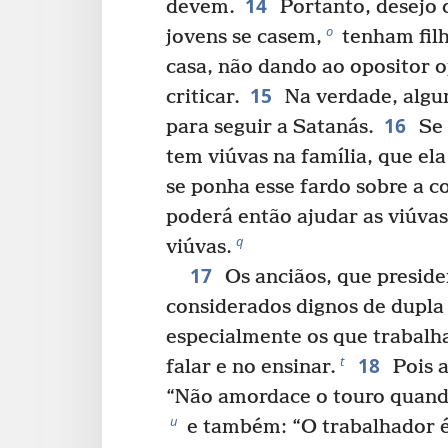
14
devem.
Portanto, desejo 
o
jovens se casem,
tenham fil
casa, não dando ao opositor 
15
criticar.
Na verdade, algu
16
para seguir a Satanás.
Se 
tem viúvas na família, que ela
se ponha esse fardo sobre a c
poderá então ajudar as viúva
q
viúvas.
17
Os anciãos, que presid
considerados dignos de dupla
especialmente os que trabal
18
t
falar e no ensinar.
Pois a
“Não amordace o touro quando
u
e também: “O trabalhador é 