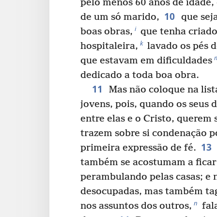
pelo menos 60 anos de idade,
10
de um só marido,
que seja
i
boas obras,
que tenha criado 
k
hospitaleira,
lavado os pés d
que estavam em dificuldades
dedicado a toda boa obra.
11
Mas não coloque na list
jovens, pois, quando os seus 
entre elas e o Cristo, querem 
trazem sobre si condenação 
13
primeira expressão de fé.
também se acostumam a ficar
perambulando pelas casas; e 
desocupadas, mas também tag
n
nos assuntos dos outros,
fal