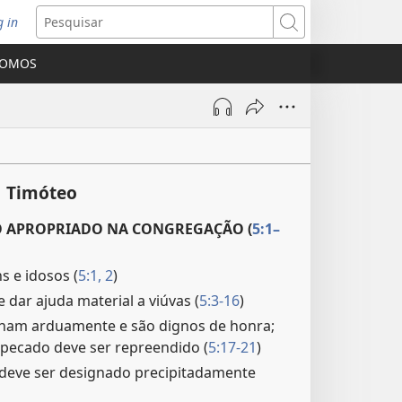
g in
bre
Pesquisar
ova
SOMOS
nela)
1 Timóteo
APROPRIADO NA CONGREGAÇÃO (
5:1–
s e idosos (
5:1, 2
)
 dar ajuda material a viúvas (
5:3-16
)
lham arduamente e são dignos de honra;
 pecado deve ser repreendido (
5:17-21
)
ve ser designado precipitadamente