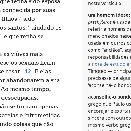
 que tenha sido esposa
neste versículo.
 conhecida por suas
um homem idoso:
j
filhos,
sido
presbýteros
é usada 
l
os santos,
ajudado os
referir a homens d
m
mencionados neste
e que tenha se
usada em outros co
como “anciãos”, aq
a as viúvas mais
responsabilidades 
desejos sexuais ficam
a
nota de estudo e
12
Timóteo — princip
se casar.
E elas
precisasse de algu
por abandonarem a sua
‘aconselhá-lo bond
Ao mesmo tempo,
aconselhe-o bond
 desocupadas,
grego que Paulo us
não se tornam apenas
encorajar e exort
arelas e intrometidas
sincera com outros
ando coisas que não
mesmo verbo grego 