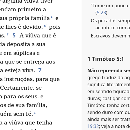
 alguma viúva tiver
“Tome um pouco d
rendam primeiro a
(
5:23
)
c
sua própria família
e
Os pecados semp
d
ue lhes é devido,
pois
acontece com a
5
e
Escravos devem h
us.
A viúva que é
a deposita a sua
e em súplicas e
1 Timóteo 5:1
a que se entrega aos
7
Não repreenda s
 esteja viva.
grego traduzido a
s instruções, para que
significa literalmen
Certamente, se
em sentido figurado
 para os seus, e
duras; castigar co
Timóteo tenha cert
s de sua família,
sendo duro com out
h
lguém sem fé.
ainda mais ser tra
a a viúva que tenha
19:32
; veja a nota