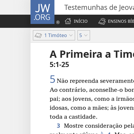
JW.ORG
Testemunhas de Jeov
INÍCIO
ENSINOS BÍ
1 Timóteo
5
A Primeira a Ti
5:1-25
5
Não repreenda severament
Ao contrário, aconselhe-o b
pai; aos jovens, como a irmão
idosas, como a mães; às jove
toda a castidade.
3
Mostre consideração pela
b