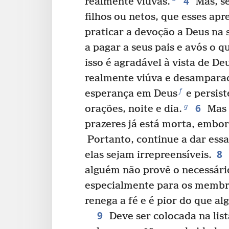
4
realmente viúvas.
Mas, se
filhos ou netos, que esses ap
praticar a devoção a Deus na 
a pagar a seus pais e avós o q
isso é agradável à vista de De
realmente viúva e desamparad
f
esperança em Deus
e persist
6
g
orações, noite e dia.
Mas 
prazeres já está morta, embora
Portanto, continue a dar essa
8
elas sejam irrepreensíveis.
alguém não provê o necessário
especialmente para os membro
renega a fé e é pior do que a
9
Deve ser colocada na list