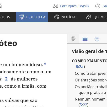
á
Português (Brasil)
Lo
Selecione
(a
o
n
BLICOS
BIBLIOTECA
NOTÍCIAS
QUEM 
idioma
ja
móteo
Visão geral de 
COMPORTAMENTO 
a
e um homem idoso.
6:2a
)
ondosamente como a um
Como tratar joven
2
s;
às mulheres
Orientações sobre
ns, como a irmãs, com
Os anciãos traba
quem pratica o
Nenhum homem de
s viúvas que são
(
5:22
)