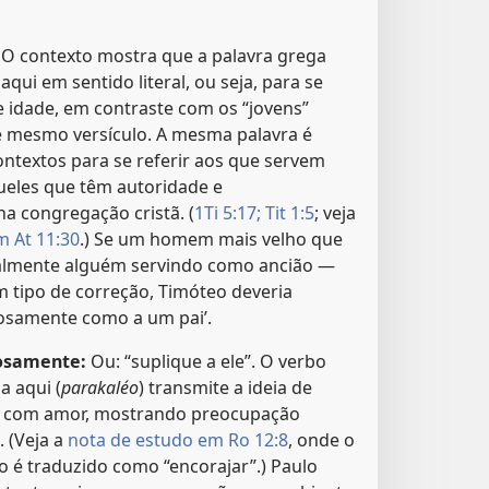
O contexto mostra que a palavra grega
aqui em sentido literal, ou seja, para se
e idade, em contraste com os “jovens”
 mesmo versículo. A mesma palavra é
ntextos para se referir aos que servem
ueles que têm autoridade e
na congregação cristã. (
1Ti 5:17;
Tit 1:5
; veja
m At 11:30
.) Se um homem mais velho que
almente alguém servindo como ancião —
m tipo de correção, Timóteo deveria
osamente como a um pai’.
osamente:
Ou: “suplique a ele”. O verbo
a aqui (
parakaléo
) transmite a ideia de
ar com amor, mostrando preocupação
. (Veja a
nota de estudo em Ro 12:8
, onde o
é traduzido como “encorajar”.) Paulo