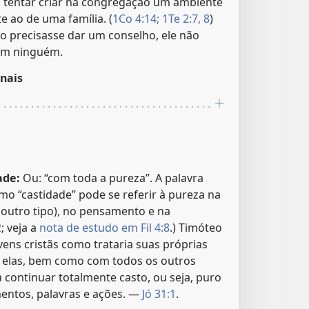
a tentar criar na congregação um ambiente
e ao de uma família. (
1Co 4:14;
1Te 2:7, 8
)
 precisasse dar um conselho, ele não
com ninguém.
nais
ade:
Ou: “com toda a pureza”. A palavra
mo “castidade” pode se referir à pureza na
 outro tipo), no pensamento e na
2
; veja a
nota de estudo em Fil 4:8
.) Timóteo
ovens cristãs como trataria suas próprias
m elas, bem como com todos os outros
ia continuar totalmente casto, ou seja, puro
entos, palavras e ações. —
Jó 31:1
.