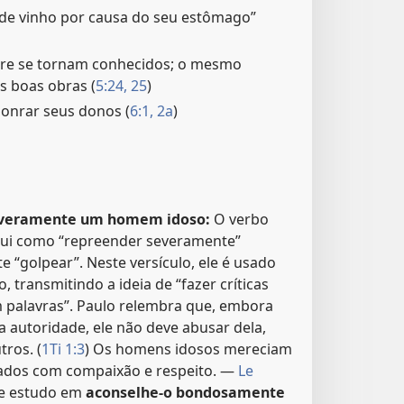
e vinho por causa do seu estômago”
re se tornam conhecidos; o mesmo
s boas obras (
5:24, 25
)
onrar seus donos (
6:1, 2a
)
everamente um homem idoso:
O verbo
qui como “repreender severamente”
te “golpear”. Neste versículo, ele é usado
, transmitindo a ideia de “fazer críticas
m palavras”. Paulo relembra que, embora
a autoridade, ele não deve abusar dela,
ros. (
1Ti 1:3
) Os homens idosos mereciam
tados com compaixão e respeito. —
Le
 de estudo em
aconselhe-o bondosamente