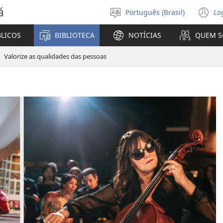
á
Português (Brasil)
Lo
Selecione
(a
o
n
BLICOS
BIBLIOTECA
NOTÍCIAS
QUEM 
idioma
ja
Valorize as qualidades das pessoas