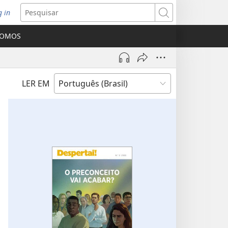
g in
bre
Pesquisar
ova
SOMOS
nela)
LER EM