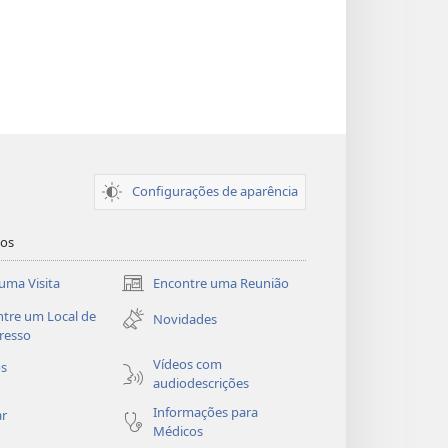
Configurações de aparência
dos
uma Visita
Encontre uma Reunião
(abre
nova
tre um Local de
Novidades
janela)
resso
Vídeos com
os
audiodescrições
Informações para
ar
Médicos