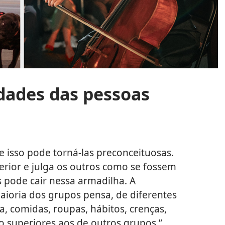
idades das pessoas
 isso pode torná-las preconceituosas.
rior e julga os outros como se fossem
 pode cair nessa armadilha. A
maioria dos grupos pensa, de diferentes
a, comidas, roupas, hábitos, crenças,
ão superiores aos de outros grupos.”