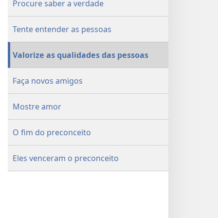
Procure saber a verdade
acabar?
acabar?
Tente entender as pessoas
Valorize as qualidades das pessoas
Faça novos amigos
Mostre amor
O fim do preconceito
Eles venceram o preconceito