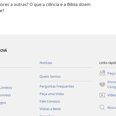
res a outras? O que a ciência e a Bíblia dizem
e?
EOVÁ
Notícias
Links rápi
Peça 
Quem Somos
Encon
Perguntas Frequentes
(abre
Cong
Livretos
nova
Peça uma Visita
Víde
onvites
janela)
Fale Conosco
igos
Busc
Visitas a Betel