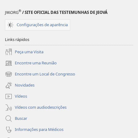
acabar?
acabar?
®
JW.ORG
/ SITE OFICIAL DAS TESTEMUNHAS DE JEOVÁ
Configurações de aparência
Links rápidos
Peça uma Visita
Encontre uma Reunião
(abre
nova
Encontre um Local de Congresso
(abre
janela)
nova
Novidades
janela)
Vídeos
Vídeos com audiodescrições
Buscar
Informações para Médicos