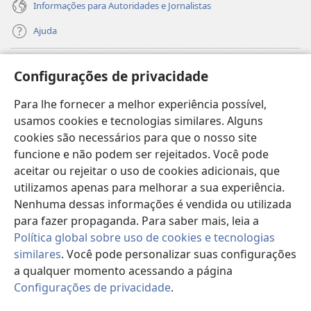
Informações para Autoridades e Jornalistas
Ajuda
Donativos
(abre
Configurações de privacidade
nova
janela)
Para lhe fornecer a melhor experiência possível,
Biblioteca On-line da Torre de Vigia™
(abre
usamos cookies e tecnologias similares. Alguns
nova
®
JW Hub
cookies são necessários para que o nosso site
janela)
(abre
funcione e não podem ser rejeitados. Você pode
nova
®
JW Library
janela)
aceitar ou rejeitar o uso de cookies adicionais, que
utilizamos apenas para melhorar a sua experiência.
Watchtower Library
Nenhuma dessas informações é vendida ou utilizada
para fazer propaganda. Para saber mais, leia a
Política global sobre uso de cookies e tecnologias
similares
. Você pode personalizar suas configurações
Copyright
© 2026 Watch Tower Bible and Tract Society of Pennsylvania.
a qualquer momento acessando a página
TERMOS DE USO
|
POLÍTICA DE PRIVACIDADE
|
CONFIGURAÇÕES DE
Configurações de privacidade
.
Mo
PRIVACIDADE