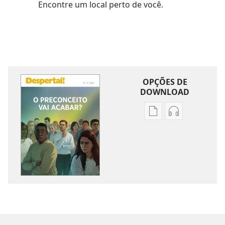
Encontre um local perto de você.
OPÇÕES DE
DOWNLOAD
Opções
Opções
de
de
download
download
de
de
publicações
áudio
DESPERTAI!
DESPERTAI!
O
O
preconceito
preconceito
vai
vai