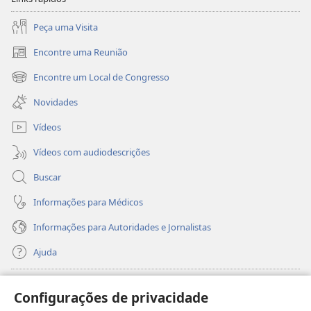
Peça uma Visita
Encontre uma Reunião
(abre
nova
Encontre um Local de Congresso
(abre
janela)
nova
Novidades
janela)
Vídeos
Vídeos com audiodescrições
Buscar
Informações para Médicos
Informações para Autoridades e Jornalistas
Ajuda
Donativos
(abre
Configurações de privacidade
nova