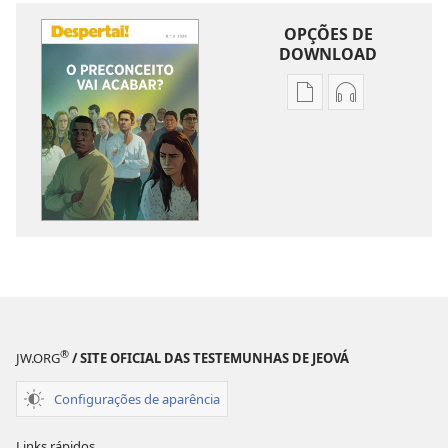
OPÇÕES DE
DOWNLOAD
Opções
Opções
de
de
download
download
de
de
publicações
áudio
DESPERTAI!
DESPERTAI!
O
O
preconceito
preconceito
vai
vai
acabar?
acabar?
®
JW.ORG
/ SITE OFICIAL DAS TESTEMUNHAS DE JEOVÁ
Configurações de aparência
Links rápidos