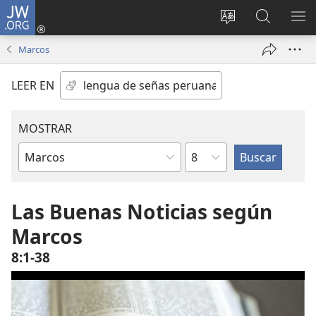
JW.ORG
Iniciar
sesión
Idioma
Búsqueda
MO
(abre
escoger
en
ME
Marcos
una
del sitio
jw.org
nueva
LEER EN
ventana)
MOSTRAR
Capítulo
Libro
de
la
Las Buenas Noticias según
Biblia
Marcos
8:1-38