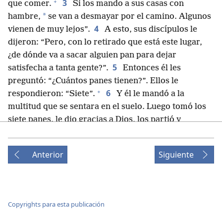
+
3
que comer.
Si los mando a sus casas con
*
hambre,
se van a desmayar por el camino. Algunos
4
vienen de muy lejos”.
A esto, sus discípulos le
dijeron: “Pero, con lo retirado que está este lugar,
¿de dónde va a sacar alguien pan para dejar
5
satisfecha a tanta gente?”.
Entonces él les
preguntó: “¿Cuántos panes tienen?”. Ellos le
+
6
respondieron: “Siete”.
Y él le mandó a la
multitud que se sentara en el suelo. Luego tomó los
siete panes, le dio gracias a Dios, los partió y
comenzó a dárselos a sus discípulos para que los
sirvieran. Ellos, a su vez, se los sirvieron a la
Anterior
Siguiente
+
7
multitud.
Tenían además unos cuantos
*
pescaditos, así que, después de hacer una oración,
8
les dijo que también los sirvieran.
De modo que
comieron y quedaron satisfechos. Y recogieron siete
Copyrights para esta publicación
*
canastas grandes
llenas de los pedazos que
+