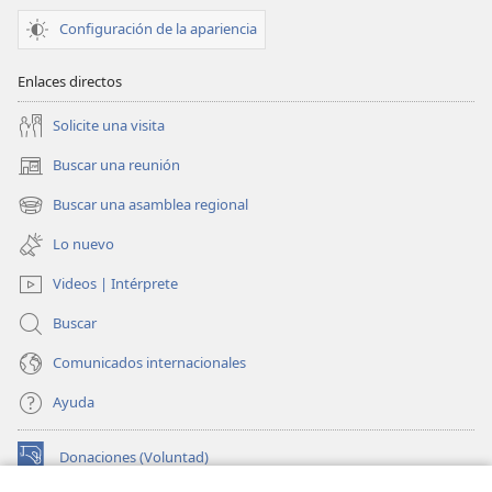
del
del
Configuración de la apariencia
2019)
2019)
Enlaces directos
Solicite una visita
Buscar una reunión
(abre
una
Buscar una asamblea regional
(abre
nueva
una
ventana)
Lo nuevo
nueva
ventana)
Videos | Intérprete
Buscar
Comunicados internacionales
Ayuda
Donaciones (Voluntad)
(abre
una