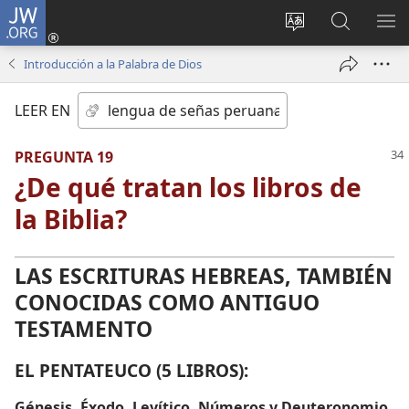
JW.ORG
Iniciar
sesión
Idioma
Búsqueda
MO
(abre
escoger
en
ME
Introducción a la Palabra de Dios
una
del sitio
jw.org
nueva
LEER EN
ventana)
PREGUNTA 19
¿De qué tratan los libros de
la Biblia?
LAS ESCRITURAS HEBREAS, TAMBIÉN
CONOCIDAS COMO ANTIGUO
TESTAMENTO
EL PENTATEUCO (5 LIBROS):
Génesis, Éxodo, Levítico, Números y Deuteronomio