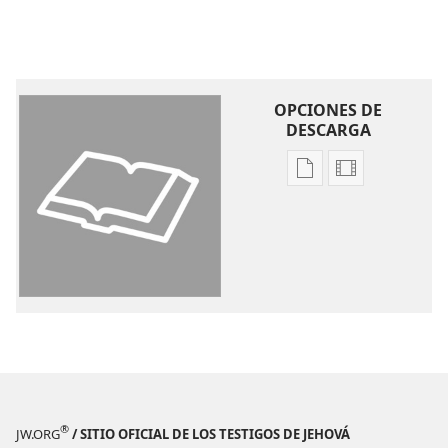
OPCIONES DE
DESCARGA
Opciones
Opciones
de
de
descarga
descarga
de
de
publicaciones
video
La
La
Biblia.
Biblia.
Traducción
Traducción
del
del
Nuevo
Nuevo
Mundo
Mundo
®
JW.ORG
/ SITIO OFICIAL DE LOS TESTIGOS DE JEHOVÁ
(revisión
(revisión