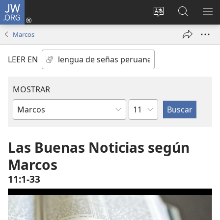
JW.ORG
Iniciar
sesión
Idioma
Búsqueda
MO
(abre
escoger
en
ME
Marcos
una
del sitio
jw.org
nueva
LEER EN
ventana)
MOSTRAR
Capítulo
Libro
de
la
Las Buenas Noticias según
Biblia
Marcos
11:1-33