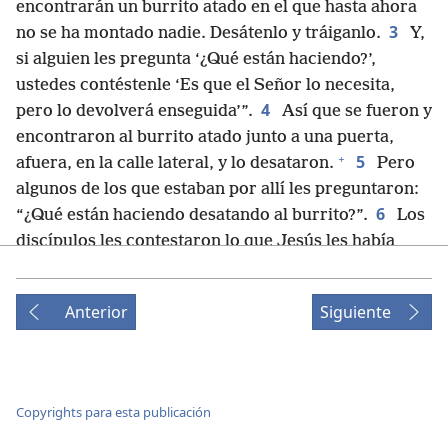
encontrarán un burrito atado en el que hasta ahora
3
no se ha montado nadie. Desátenlo y tráiganlo.
Y,
si alguien les pregunta ‘¿Qué están haciendo?’,
ustedes contéstenle ‘Es que el Señor lo necesita,
4
pero lo devolverá enseguida’”.
Así que se fueron y
encontraron al burrito atado junto a una puerta,
+
5
afuera, en la calle lateral, y lo desataron.
Pero
algunos de los que estaban por allí les preguntaron:
6
“¿Qué están haciendo desatando al burrito?”.
Los
discípulos les contestaron lo que Jesús les había
dicho, y ellos los dejaron ir.
+
7
Entonces le trajeron el burrito
a Jesús y le
Anterior
Siguiente
pusieron encima sus mantos, y Jesús se sentó en él.
+
8
Muchos extendían sus mantos en el camino y
+
9
otros cortaban ramas de los campos.
Y tanto
los que iban delante de él como los que iban detrás
Copyrights para esta publicación
+
gritaban: “¡Salva, rogamos!
¡Bendito el que viene
+