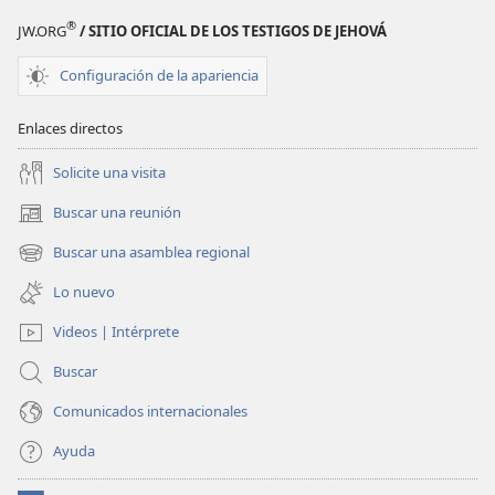
®
JW.ORG
/ SITIO OFICIAL DE LOS TESTIGOS DE JEHOVÁ
Configuración de la apariencia
Enlaces directos
Solicite una visita
Buscar una reunión
(abre
una
Buscar una asamblea regional
(abre
nueva
una
ventana)
Lo nuevo
nueva
ventana)
Videos | Intérprete
Buscar
Comunicados internacionales
Ayuda