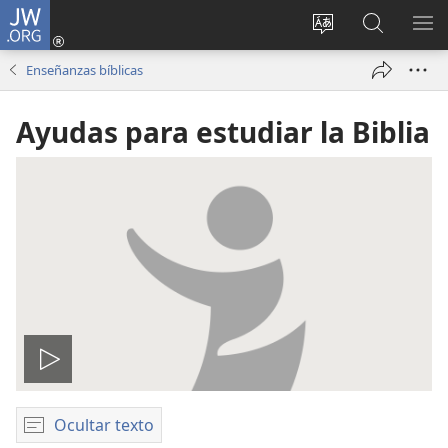
JW.ORG
Iniciar
sesión
Idioma
Búsqueda
MO
(abre
escoger
en
ME
Enseñanzas bíblicas
una
del sitio
jw.org
nueva
Ayudas para estudiar la Biblia
ventana)
Reproducir
video
Ocultar texto