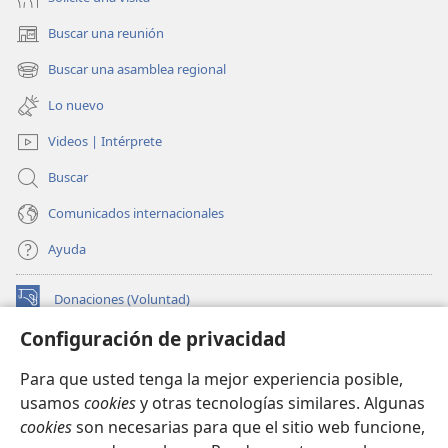
Buscar una reunión
(abre
una
Buscar una asamblea regional
(abre
nueva
una
ventana)
Lo nuevo
nueva
ventana)
Videos | Intérprete
Buscar
Comunicados internacionales
Ayuda
Donaciones (Voluntad)
(abre
una
Configuración de privacidad
nueva
BIBLIOTECA EN LÍNEA Watchtower™
(abre
ventana)
Para que usted tenga la mejor experiencia posible,
una
®
JW Hub
usamos
cookies
y otras tecnologías similares. Algunas
nueva
(abre
ventana)
cookies
son necesarias para que el sitio web funcione,
una
®
JW Library
nueva