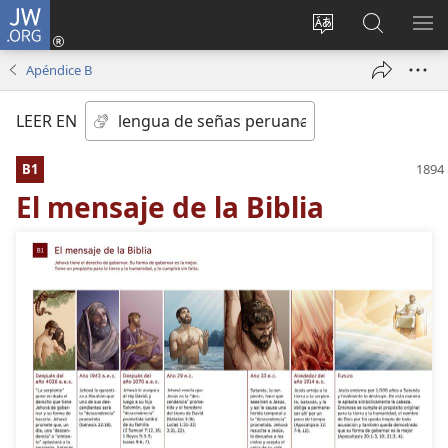
JW.ORG
Iniciar
sesión
Idioma
Búsqueda
MO
(abre
escoger
en
ME
Apéndice B
una
del sitio
jw.org
nueva
LEER EN
ventana)
B1
El mensaje de la Biblia