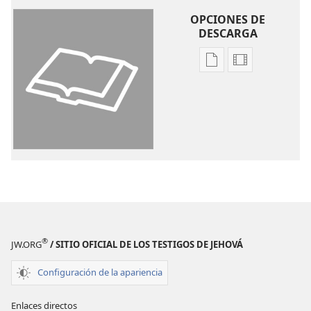
OPCIONES DE
DESCARGA
Opciones
Opciones
de
de
descarga
descarga
de
de
publicaciones
video
La
La
Biblia.
Biblia.
Traducción
Traducción
del
del
Nuevo
Nuevo
Mundo
Mundo
®
JW.ORG
/ SITIO OFICIAL DE LOS TESTIGOS DE JEHOVÁ
(revisión
(revisión
del
del
Configuración de la apariencia
2019)
2019)
Enlaces directos