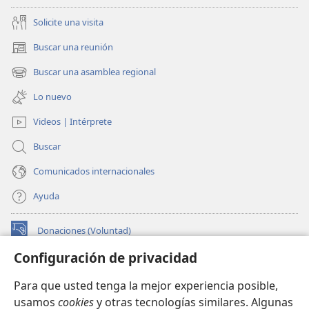
Solicite una visita
Buscar una reunión
(abre
una
Buscar una asamblea regional
(abre
nueva
una
ventana)
Lo nuevo
nueva
ventana)
Videos | Intérprete
Buscar
Comunicados internacionales
Ayuda
Donaciones (Voluntad)
(abre
una
Configuración de privacidad
nueva
BIBLIOTECA EN LÍNEA Watchtower™
(abre
ventana)
Para que usted tenga la mejor experiencia posible,
una
®
JW Hub
usamos
cookies
y otras tecnologías similares. Algunas
nueva
(abre