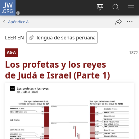
JW.ORG
Iniciar
sesión
Idioma
Búsqueda
MO
(abre
escoger
en
ME
Apéndice A
una
del sitio
jw.org
nueva
LEER EN
ventana)
A6-A
Los profetas y los reyes
de Judá e Israel (Parte 1)