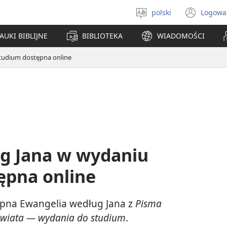
polski
Logowa
Wybór
(ope
języka
new
AUKI BIBLIJNE
BIBLIOTEKA
WIADOMOŚCI
win
tudium dostępna online
g Jana w wydaniu
ępna online
tępna Ewangelia według Jana z
Pisma
Świata — wydania do studium
.