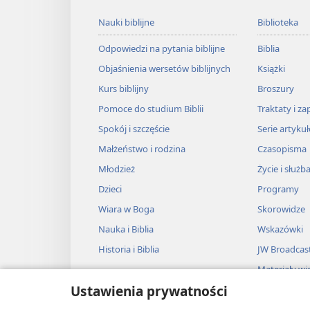
Nauki biblijne
Biblioteka
Odpowiedzi na pytania biblijne
Biblia
Objaśnienia wersetów biblijnych
Książki
Kurs biblijny
Broszury
Pomoce do studium Biblii
Traktaty i za
Spokój i szczęście
Serie artyku
Małżeństwo i rodzina
Czasopisma
Młodzież
Życie i służb
Dzieci
Programy
Wiara w Boga
Skorowidze
Nauka i Biblia
Wskazówki
Historia i Biblia
JW Broadcas
Materiały wi
Ustawienia prywatności
Muzyka
Słuchowiska