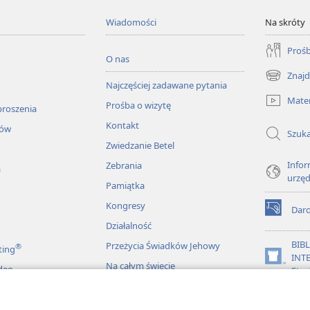
Wiadomości
Na skróty
Prośb
O nas
Znajd
(opens
Najczęściej zadawane pytania
new
Mater
Prośba o wizytę
window)
proszenia
Kontakt
łów
Szuka
Zwiedzanie Betel
Infor
Zebrania
a
urzę
Pamiątka
Kongresy
Dar
(opens
Działalność
new
window)
BIB
Przeżycia Świadków Jehowy
®
ting
INT
(opens
Na całym świecie
deo
Stra
new
window)
JW L