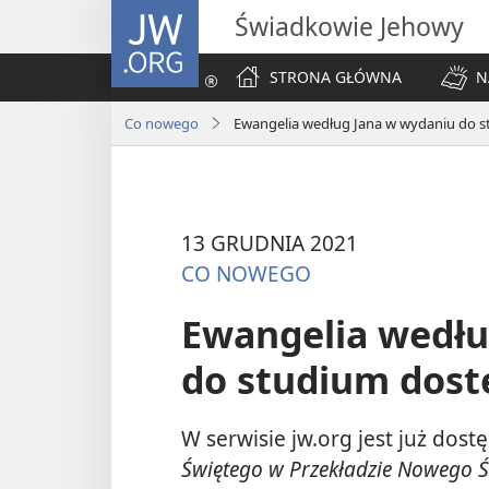
JW.ORG
Świadkowie Jehowy
STRONA GŁÓWNA
N
Co nowego
Ewangelia według Jana w wydaniu do s
13 GRUDNIA 2021
CO NOWEGO
Ewangelia wedłu
do studium dost
W serwisie jw.org jest już dos
Świętego w Przekładzie Nowego 