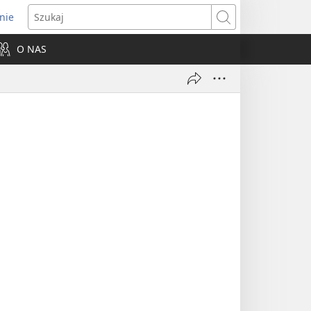
nie
ns
Szukaj
O NAS
dow)