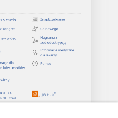
a o wizytę
Znajdź zebranie
(opens
new
ź kongres
Co nowego
window)
Nagrania z
iały wideo
audiodeskrypcją
Informacje medyczne
j
dla lekarzy
macje dla
Pomoc
dników i mediów
owizny
LIOTEKA
®
JW Hub
(opens
ERNETOWA
new
żnicy
window)
®
ibrary
Watchtower Library