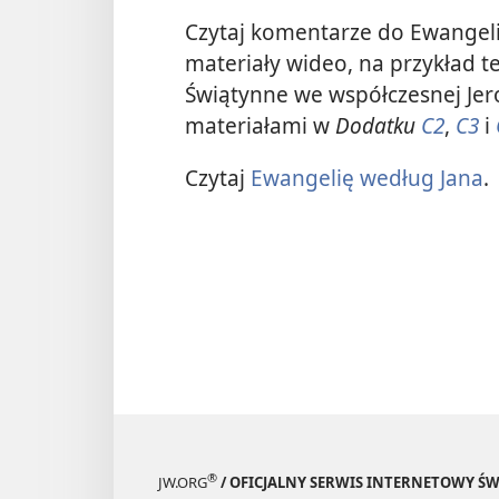
Czytaj komentarze do Ewangelii
materiały wideo, na przykład t
Świątynne we współczesnej Jero
materiałami w
Dodatku
C2
,
C3
i
Czytaj
Ewangelię według Jana
.
®
JW.ORG
/ OFICJALNY SERWIS INTERNETOWY 