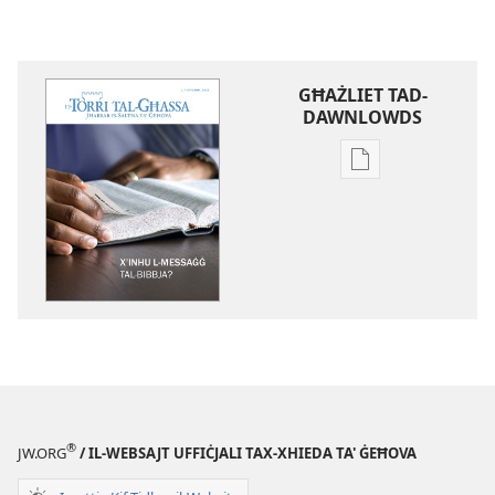
GĦAŻLIET TAD-
DAWNLOWDS
Għażliet
għad-
dawnlowds
tal-
pubblikazzjoniji
diġitali
IT-
TORRI
TAL-
GĦASSA
X’Inhu
®
JW.ORG
/ IL-WEBSAJT UFFIĊJALI TAX-XHIEDA TA' ĠEĦOVA
l-
Messaġġ