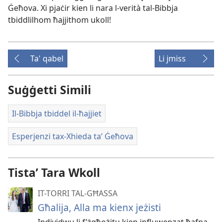
Ġeħova. Xi pjaċir kien li nara l-
verità tal-
Bibbja
tbiddlilhom ħajjithom ukoll!
Ta' qabel
Li jmiss
Suġġetti Simili
Il-Bibbja tbiddel il-ħajjiet
Esperjenzi tax-Xhieda taʼ Ġeħova
Tistaʼ Tara Wkoll
IT-TORRI TAL-GĦASSA
Għalija, Alla ma kienx jeżisti
Individwu li f’żgħożitu kien influwenzat ħafna