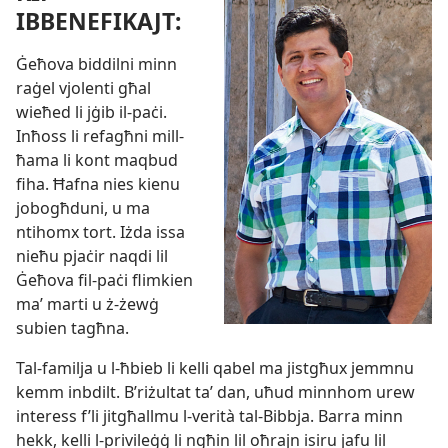
IBBENEFIKAJT:
Ġeħova biddilni minn
raġel vjolenti għal
wieħed li jġib il-
paċi.
Inħoss li refagħni mill-
ħama li kont maqbud
fiha. Ħafna nies kienu
jobogħduni, u ma
ntihomx tort. Iżda issa
nieħu pjaċir naqdi lil
Ġeħova fil-
paċi flimkien
maʼ marti u ż-
żewġ
subien tagħna.
Tal-
familja u l-
ħbieb li kelli qabel ma jistgħux jemmnu
kemm inbdilt. B’riżultat taʼ dan, uħud minnhom urew
interess f’li jitgħallmu l-
verità tal-
Bibbja. Barra minn
hekk, kelli l-
privileġġ li ngħin lil oħrajn isiru jafu lil