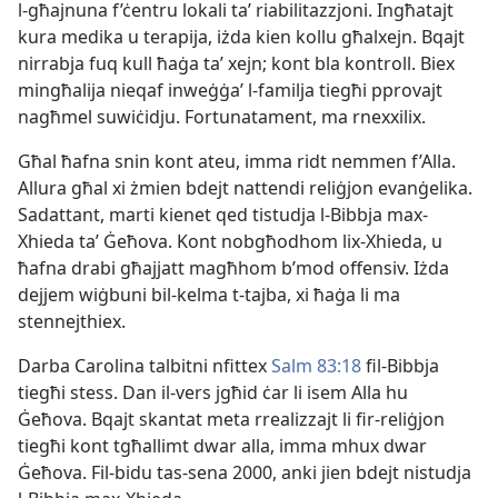
l-
għajnuna f’ċentru lokali taʼ riabilitazzjoni. Ingħatajt
kura medika u terapija, iżda kien kollu għalxejn. Bqajt
nirrabja fuq kull ħaġa taʼ xejn; kont bla kontroll. Biex
mingħalija nieqaf inweġġa’ l-
familja tiegħi pprovajt
nagħmel suwiċidju. Fortunatament, ma rnexxilix.
Għal ħafna snin kont ateu, imma ridt nemmen f’Alla.
Allura għal xi żmien bdejt nattendi reliġjon evanġelika.
Sadattant, marti kienet qed tistudja l-
Bibbja max-
Xhieda taʼ Ġeħova. Kont nobgħodhom lix-
Xhieda, u
ħafna drabi għajjatt magħhom b’mod offensiv. Iżda
dejjem wiġbuni bil-
kelma t-
tajba, xi ħaġa li ma
stennejthiex.
Darba Carolina talbitni nfittex
Salm 83:18
fil-
Bibbja
tiegħi stess. Dan il-
vers jgħid ċar li isem Alla hu
Ġeħova. Bqajt skantat meta rrealizzajt li fir-
reliġjon
tiegħi kont tgħallimt dwar alla, imma mhux dwar
Ġeħova. Fil-
bidu tas-
sena 2000, anki jien bdejt nistudja