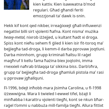
kien kattiv. Kien isawwatna b’mod
regulari. Għad għandi feriti
emozzjonali taʼ dawk is-
snin.
Hekk kif kont qed nikber, irreaġixxejt għall-
influwenzi
negattivi billi sirt vjolenti ħafna. Kont nismaʼ mużika
heavy-
metal,
nixrob iżżejjed, u kultant ħadt xi droga.
Spiss kont nieħu sehem fi ġlied li kien isir fit-
toroq maʼ
bejjiegħa tad-
droga, li kemm-
il darba pprovaw joqtluni.
Darba minnhom, grupp kriminali ħallsu lil raġel
magħruf li kellu fama ħażina biex joqtolni, imma
rnexxieli naħrab b’daqqa taʼ sikkina biss. Darb’oħra,
grupp taʼ bejjiegħa tad-
droga għamluli pistola maʼ rasi
u pprovaw jgħallquni.
Fl-
1996, bdejt inħobb mara jisimha Carolina, u fl-
1998
iżżewwiġna. Wara li twieled l-
ewwel tifel, bżajt li
minħabba l-
karattru vjolenti tiegħi, kont se nkun bħar-
raġel t’ommi u nabbuża mill-
familja tiegħi. Allura fittixt