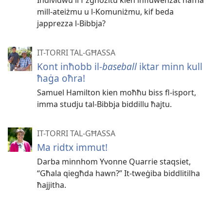
mill-​ateiżmu u l-​Komuniżmu, kif beda
japprezza l-​Bibbja?
IT-TORRI TAL-GĦASSA
Kont inħobb il-​
baseball
iktar minn kull
ħaġa oħra!
Samuel Hamilton kien moħħu biss fl-​isport,
imma studju tal-​Bibbja biddillu ħajtu.
IT-TORRI TAL-GĦASSA
Ma ridtx immut!
Darba minnhom Yvonne Quarrie staqsiet,
“Għala qiegħda hawn?” It-​tweġiba biddlitilha
ħajjitha.