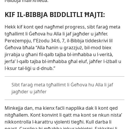
l-
Bibbja max-
Xhieda.
KIF IL-
BIBBJA BIDDLITLI ĦAJTI:
Hekk kif kont qed nagħmel progress, sibt faraġ meta
tgħallimt li Ġeħova hu Alla li jaf jagħder u jaħfer.
Pereżempju, f’
Eżodu 34:6, 7, il-
Bibbja tiddeskrivi lil
Ġeħova bħala “Alla ħanin u grazzjuż, bil-
mod biex
jirrabja u għani fil-
qalb tajba bl-
imħabba u l-
verità,
jerfaʼ l-
qalb tajba bl-
imħabba għal eluf, jaħfer l-
iżball u
l-
ksur tal-
liġi u d-
dnub.”
Sibt faraġ meta tgħallimt li Ġeħova hu Alla li jaf
jagħder u jaħfer
Minkejja dan, ma kienx faċli napplika dak li kont qed
nitgħallem. Kont konvint li qatt ma kont se nkun nistaʼ
nikkontrolla l-
karattru vjolenti tiegħi. Kull darba li
nqast, Carolina bi mħabba inkuraġġietni. Fakkritni li