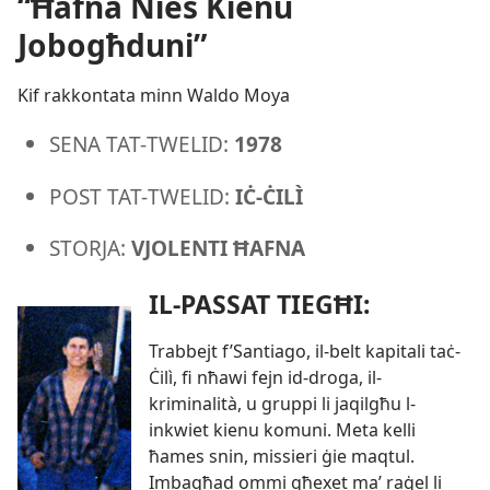
“Ħafna Nies Kienu
Jobogħduni”
Kif rakkontata minn Waldo Moya
SENA TAT-
TWELID:
1978
POST TAT-
TWELID:
IĊ-
ĊILÌ
STORJA:
VJOLENTI ĦAFNA
IL-
PASSAT TIEGĦI:
Trabbejt f’Santiago, il-
belt kapitali taċ-
Ċilì, fi nħawi fejn id-
droga, il-
kriminalità, u gruppi li jaqilgħu l-
inkwiet kienu komuni. Meta kelli
ħames snin, missieri ġie maqtul.
Imbagħad ommi għexet maʼ raġel li