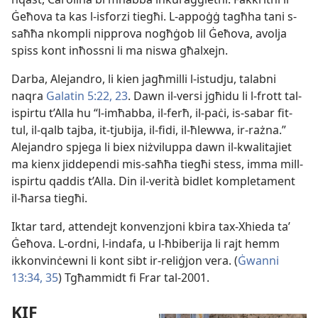
Ġeħova ta kas l-
isforzi tiegħi. L-
appoġġ tagħha tani s-
saħħa nkompli nipprova nogħġob lil Ġeħova, avolja
spiss kont inħossni li ma niswa għalxejn.
Darba, Alejandro, li kien jagħmilli l-
istudju, talabni
naqra
Galatin 5:22, 23
. Dawn il-
versi jgħidu li l-
frott tal-
ispirtu t’Alla hu “l-
imħabba, il-
ferħ, il-
paċi, is-
sabar fit-
tul, il-
qalb tajba, it-
tjubija, il-
fidi, il-
ħlewwa, ir-
rażna.”
Alejandro spjega li biex niżviluppa dawn il-
kwalitajiet
ma kienx jiddependi mis-
saħħa tiegħi stess, imma mill-
ispirtu qaddis t’Alla. Din il-
verità bidlet kompletament
il-
ħarsa tiegħi.
Iktar tard, attendejt konvenzjoni kbira tax-
Xhieda taʼ
Ġeħova. L-
ordni, l-
indafa, u l-
ħbiberija li rajt hemm
ikkonvinċewni li kont sibt ir-
reliġjon vera. (
Ġwanni
13:34, 35
) Tgħammidt fi Frar tal-
2001.
KIF