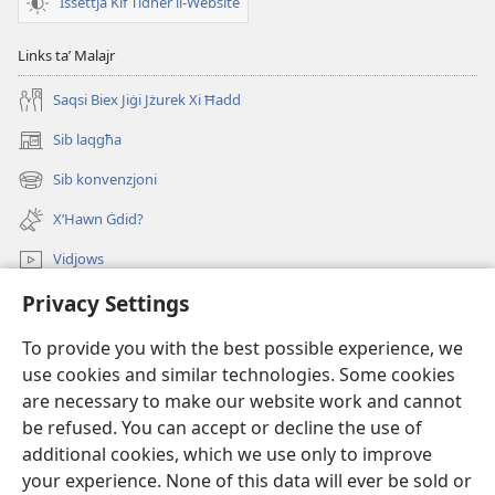
Issettja Kif Tidher il-Website
tal-
Bibbja?
Links taʼ Malajr
Saqsi Biex Jiġi Jżurek Xi Ħadd
Sib laqgħa
(opens
new
Sib konvenzjoni
(opens
window)
new
X’Hawn Ġdid?
window)
Vidjows
Privacy Settings
Fittex f’JW.ORG
To provide you with the best possible experience, we
Donazzjonijiet
(opens
use cookies and similar technologies. Some cookies
new
are necessary to make our website work and cannot
window)
LIBRERIJA ONLAJN tat-Torri tal-Għassa
be refused. You can accept or decline the use of
(opens
new
additional cookies, which we use only to improve
®
JW Hub
window)
(opens
your experience. None of this data will ever be sold or