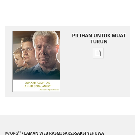
PILIHAN UNTUK MUAT
TURUN
Pilihan
untuk
memuat
turun
bahan
terbitan
MENARA
PENGAWAL
Adakah
Kematian
Akhir
®
JW.ORG
/ LAMAN WEB RASMI SAKSI-SAKSI YEHUWA