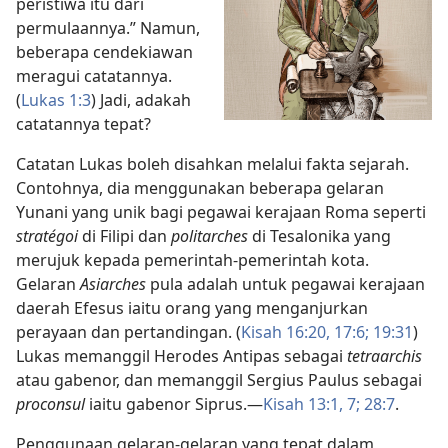
peristiwa itu dari
permulaannya.” Namun,
beberapa cendekiawan
meragui catatannya.
(
Lukas 1:3
) Jadi, adakah
catatannya tepat?
Catatan Lukas boleh disahkan melalui fakta sejarah.
Contohnya, dia menggunakan beberapa gelaran
Yunani yang unik bagi pegawai kerajaan Roma seperti
stratégoi
di Filipi dan
politarches
di Tesalonika yang
merujuk kepada pemerintah-pemerintah kota.
Gelaran
Asiarches
pula adalah untuk pegawai kerajaan
daerah Efesus iaitu orang yang menganjurkan
perayaan dan pertandingan. (
Kisah 16:20,
17:6;
19:31
)
Lukas memanggil Herodes Antipas sebagai
tetraarchis
atau gabenor, dan memanggil Sergius Paulus sebagai
proconsul
iaitu gabenor Siprus.—
Kisah 13:1,
7;
28:7
.
Penggunaan gelaran-gelaran yang tepat dalam