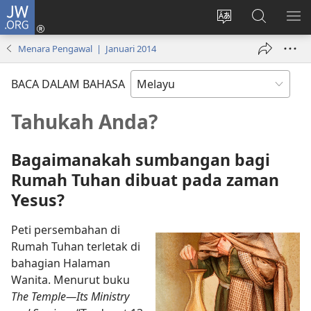
JW.ORG
Log
Masuk
Tukar
Cari
TU
(membuka
bahasa
JW.ORG
ME
Menara Pengawal | Januari 2014
tetingkap
laman
baharu)
web
BACA DALAM BAHASA
Tahukah Anda?
Bagaimanakah sumbangan bagi
Rumah Tuhan dibuat pada zaman
Yesus?
Peti persembahan di
Rumah Tuhan terletak di
bahagian Halaman
Wanita. Menurut buku
The Temple—Its Ministry