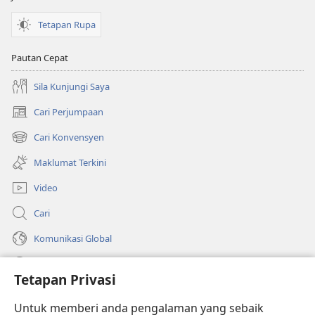
Segalanya?
Tetapan Rupa
Pautan Cepat
Sila Kunjungi Saya
Cari Perjumpaan
(membuka
tetingkap
Cari Konvensyen
(membuka
baharu)
tetingkap
Maklumat Terkini
baharu)
Video
Cari
Komunikasi Global
Bantuan
Tetapan Privasi
Sumbangan
(membuka
Untuk memberi anda pengalaman yang sebaik