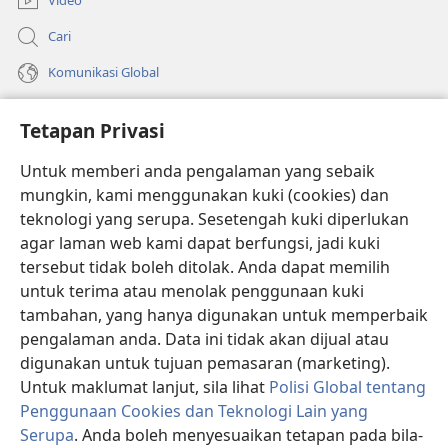
Video
Cari
Komunikasi Global
Bantuan
Tetapan Privasi
Sumbangan
(membuka
Untuk memberi anda pengalaman yang sebaik
tetingkap
mungkin, kami menggunakan kuki (cookies) dan
baharu)
PERPUSTAKAAN DALAM TALIAN Watchtower
teknologi yang serupa. Sesetengah kuki diperlukan
(membuka
agar laman web kami dapat berfungsi, jadi kuki
tetingkap
®
JW Hub
baharu)
tersebut tidak boleh ditolak. Anda dapat memilih
(membuka
tetingkap
untuk terima atau menolak penggunaan kuki
®
JW Library
baharu)
tambahan, yang hanya digunakan untuk memperbaik
pengalaman anda. Data ini tidak akan dijual atau
®
Watchtower Library
digunakan untuk tujuan pemasaran (marketing).
Untuk maklumat lanjut, sila lihat
Polisi Global tentang
Penggunaan Cookies dan Teknologi Lain yang
Serupa
. Anda boleh menyesuaikan tetapan pada bila-