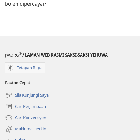
boleh dipercayai?
®
JW.ORG
/ LAMAN WEB RASMI SAKSI-SAKSI YEHUWA
Tetapan Rupa
Pautan Cepat
Sila Kunjungi Saya
Cari Perjumpaan
(membuka
tetingkap
Cari Konvensyen
(membuka
baharu)
tetingkap
Maklumat Terkini
baharu)