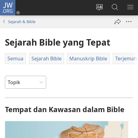
JW.ORG
Log
Masuk
Tukar
Cari
TU
(membuka
bahasa
JW.ORG
ME
Sejarah & Bible
tetingkap
laman
baharu)
web
Sejarah Bible yang Tepat
Semua
Sejarah Bible
Manuskrip Bible
Terjemaha
Tempat dan Kawasan dalam Bible