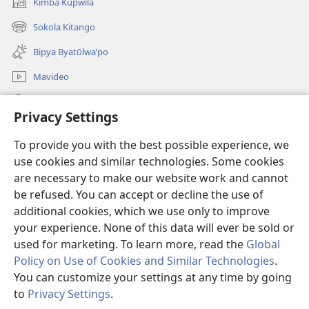
Kimba Kupwila
(opens
new
Sokola Kitango
(opens
window)
new
Bipya Byatūlwa’po
window)
Mavideo
Kukimba
Privacy Settings
Byabuntu
(opens
To provide you with the best possible experience, we
new
use cookies and similar technologies. Some cookies
window)
Watchtower KIBĪKO PA ENTELENETE
are necessary to make our website work and cannot
(opens
be refused. You can accept or decline the use of
new
®
JW Hub
window)
additional cookies, which we use only to improve
(opens
new
your experience. None of this data will ever be sold or
window)
used for marketing. To learn more, read the
Global
Policy on Use of Cookies and Similar Technologies
.
You can customize your settings at any time by going
Copyright
© 2026 Watch Tower Bible and Tract Society of Pennsylvania.
BIJILA BYA MWINGIDIJIJO
|
BITALA MYANDA MIFYAME
|
PRIVACY
to
Privacy Settings
.
S
SETTINGS