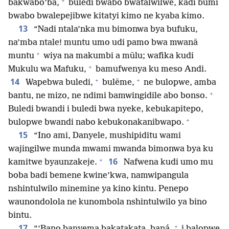
+
bakwabo’ba,
buledi bwabo bwatalwilwe, kadi būmi
bwabo bwalepejibwe kitatyi kimo ne kyaba kimo.
13
“Nadi ntala’nka mu bimonwa bya bufuku,
na’mba ntale! muntu umo udi pamo bwa mwanā
+
muntu
wiya na makumbi a mūlu; wafika kudi
+
Mukulu wa Mafuku,
bamufwenya ku meso Andi.
+
+
14
Wapebwa buledi,
bulēme,
ne bulopwe, amba
+
bantu, ne mizo, ne ndimi bamwingidile abo bonso.
Buledi bwandi i buledi bwa nyeke, kebukapitepo,
+
bulopwe bwandi nabo kebukonakanibwapo.
15
“Ino ami, Danyele, mushipiditu wami
wajingilwe munda mwami mwanda bimonwa bya ku
+
16
kamitwe byaunzakeje.
Nafwena kudi umo mu
boba badi bemene kwine’kwa, namwipangula
nshintulwilo minemine ya kino kintu. Penepo
waunondolola ne kunombola nshintulwilo ya bino
bintu.
+
17
“‘Bano banyema bakatakata, baná,
i balopwe