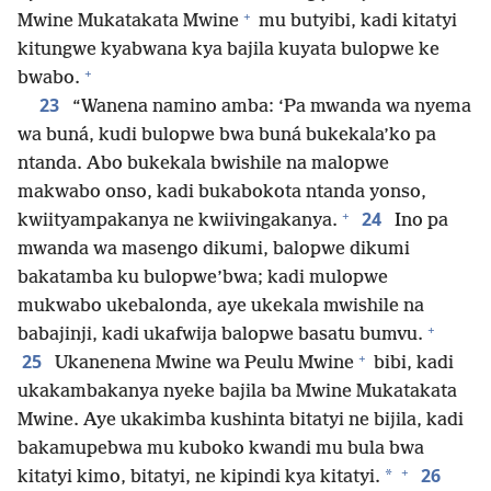
+
Mwine Mukatakata Mwine
mu butyibi, kadi kitatyi
kitungwe kyabwana kya bajila kuyata bulopwe ke
+
bwabo.
23
“Wanena namino amba: ‘Pa mwanda wa nyema
wa buná, kudi bulopwe bwa buná bukekala’ko pa
ntanda. Abo bukekala bwishile na malopwe
makwabo onso, kadi bukabokota ntanda yonso,
+
24
kwiityampakanya ne kwiivingakanya.
Ino pa
mwanda wa masengo dikumi, balopwe dikumi
bakatamba ku bulopwe’bwa; kadi mulopwe
mukwabo ukebalonda, aye ukekala mwishile na
+
babajinji, kadi ukafwija balopwe basatu bumvu.
+
25
Ukanenena Mwine wa Peulu Mwine
bibi, kadi
ukakambakanya nyeke bajila ba Mwine Mukatakata
Mwine. Aye ukakimba kushinta bitatyi ne bijila, kadi
bakamupebwa mu kuboko kwandi mu bula bwa
+
26
*
kitatyi kimo, bitatyi, ne kipindi kya kitatyi.