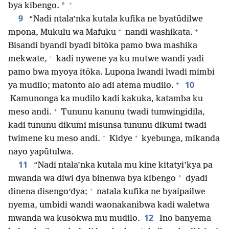
+
*
bya kibengo.
9
“Nadi ntala’nka kutala kufika ne byatūdilwe
+
+
mpona, Mukulu wa Mafuku
nandi washikata.
Bisandi byandi byadi bitōka pamo bwa mashika
+
mekwate,
kadi nywene ya ku mutwe wandi yadi
pamo bwa myoya itōka. Lupona lwandi lwadi mimbi
+
10
ya mudilo; matonto alo adi atēma mudilo.
Kamunonga ka mudilo kadi kakuka, katamba ku
+
meso andi.
Tununu kanunu twadi tumwingidila,
kadi tununu dikumi misunsa tununu dikumi twadi
+
+
twimene ku meso andi.
Kidye
kyebunga, mikanda
nayo yapūtulwa.
11
“Nadi ntala’nka kutala mu kine kitatyi’kya pa
*
mwanda wa diwi dya binenwa bya kibengo
dyadi
+
dinena disengo’dya;
natala kufika ne byaipailwe
nyema, umbidi wandi waonakanibwa kadi waletwa
12
mwanda wa kusōkwa mu mudilo.
Ino banyema