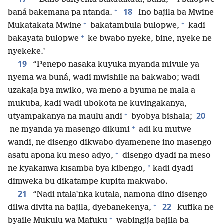
+
18
baná bakemana pa ntanda.
Ino bajila ba Mwine
+
+
Mukatakata Mwine
bakatambula bulopwe,
kadi
+
bakayata bulopwe
ke bwabo nyeke, bine, nyeke ne
nyekeke.’
19
“Penepo nasaka kuyuka myanda mivule ya
nyema wa buná, wadi mwishile na bakwabo; wadi
uzakaja bya mwiko, wa meno a byuma ne māla a
mukuba, kadi wadi ubokota ne kuvingakanya,
+
20
utyampakanya na maulu andi
byobya bishala;
+
ne myanda ya masengo dikumi
adi ku mutwe
wandi, ne disengo dikwabo dyamenene ino masengo
+
asatu apona ku meso adyo,
disengo dyadi na meso
*
ne kyakanwa kīsamba bya kibengo,
kadi dyadi
dimweka bu dikatampe kupita makwabo.
21
“Nadi ntala’nka kutala, namona dino disengo
+
22
dilwa divita na bajila, dyebanekenya,
kufika ne
+
byaile Mukulu wa Mafuku
wabingija bajila ba