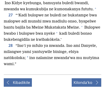
Ino Kidye kyebunga, bamuyata buledi bwandi,
+
mwanda wa kumukubija ne kumonakanya fututu.
27
“‘Kadi bulopwe ne buledi ne bukatampe bwa
malopwe adi munshi mwa madiulu onso, byapelwe
+
bantu bajila ba Mwine Mukatakata Mwine.
Bulopwe
+
bwabo i bulopwe bwa nyeke
kadi buledi bonso
bukebengidila ne kwibakōkela.’
28
“Ino’i yo mfulo ya mwanda. Ino ami Danyele,
milangwe yami yantuywile bininge, ebiya
*
natōkoloka;
ino nalamine mwanda’wa mu mutyima
wami.”
Kibadikile
Kilonda'ko