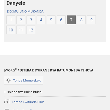
Danyele
Bwalamuni
Bijila
bwa
—
BIDI MU UNO MUKANDA
Ntanda
Bwalamuni
1
2
3
4
5
6
7
8
9
Mipya
bwa
(Mulupulwe
Ntanda
10
11
12
mu
Mipya
2018)
(Mulupulwe
mu
2018)
®
JW.ORG
/ DITEBA DIYUKANE DYA BATUMONI BA YEHOVA
Tonga Mumwekelo
Tushinda twa Bukidibukidi
Lomba Kwifunda Bible