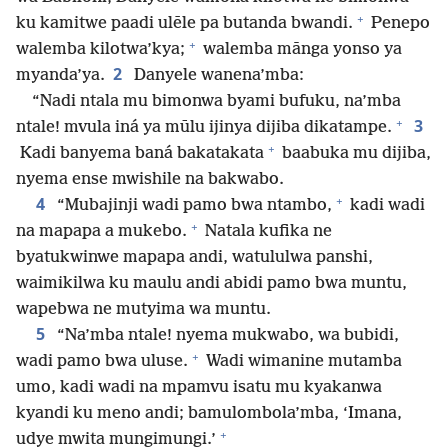
+
ku kamitwe paadi ulēle pa butanda bwandi.
Penepo
+
walemba kilotwa’kya;
walemba mānga yonso ya
2
myanda’ya.
Danyele wanena’mba:
“Nadi ntala mu bimonwa byami bufuku, na’mba
+
3
ntale! mvula iná ya mūlu ijinya dijiba dikatampe.
+
Kadi banyema baná bakatakata
baabuka mu dijiba,
nyema ense mwishile na bakwabo.
+
4
“Mubajinji wadi pamo bwa ntambo,
kadi wadi
+
na mapapa a mukebo.
Natala kufika ne
byatukwinwe mapapa andi, watululwa panshi,
waimikilwa ku maulu andi abidi pamo bwa muntu,
wapebwa ne mutyima wa muntu.
5
“Na’mba ntale! nyema mukwabo, wa bubidi,
+
wadi pamo bwa uluse.
Wadi wimanine mutamba
umo, kadi wadi na mpamvu isatu mu kyakanwa
kyandi ku meno andi; bamulombola’mba, ‘Imana,
+
udye mwita mungimungi.’