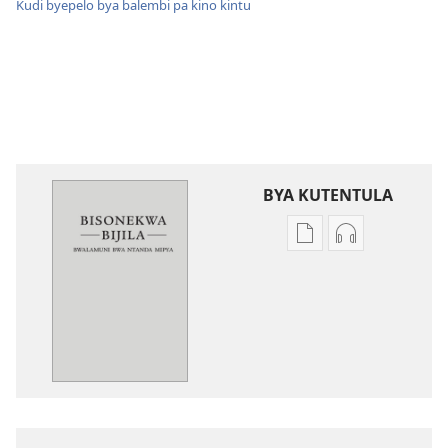
Kudi byepelo bya balembi pa kino kintu
BYA KUTENTULA
Miswelo
Miswelo
ya
ya
mwa
mwa
kutentwila
kutentwila
mabuku
myanda
malembe
ikwetwe
Bisonekwa
ku
Bijila
mawi
—
Bisonekwa