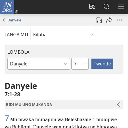
JW.ORG
Twela
(opens
Shinta
Kukimba
LO
new
ludimi
pa
NT
Danyele
window)
lwa
JW.ORG
diteba
TANGA MU
LOMBOLA
Shapita
Mukanda
wa
mu
Danyele
Bible
7:1-28
BIDI MU UNO MUKANDA
7
+
Mu mwaka mubajinji wa Beleshazale
mulopwe
wa Babiloni, Danyele wamona kilotwa ne bimonwa