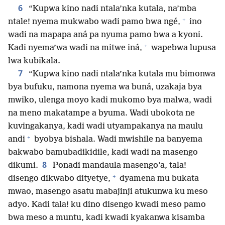
6
“Kupwa kino nadi ntala’nka kutala, na’mba
+
ntale! nyema mukwabo wadi pamo bwa ngé,
ino
wadi na mapapa aná pa nyuma pamo bwa a kyoni.
+
Kadi nyema’wa wadi na mitwe iná,
wapebwa lupusa
lwa kubikala.
7
“Kupwa kino nadi ntala’nka kutala mu bimonwa
bya bufuku, namona nyema wa buná, uzakaja bya
mwiko, ulenga moyo kadi mukomo bya malwa, wadi
na meno makatampe a byuma. Wadi ubokota ne
kuvingakanya, kadi wadi utyampakanya na maulu
+
andi
byobya bishala. Wadi mwishile na banyema
bakwabo bamubadikidile, kadi wadi na masengo
8
dikumi.
Ponadi mandaula masengo’a, tala!
+
disengo dikwabo dityetye,
dyamena mu bukata
mwao, masengo asatu mabajinji atukunwa ku meso
adyo. Kadi tala! ku dino disengo kwadi meso pamo
bwa meso a muntu, kadi kwadi kyakanwa kīsamba