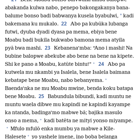
abakanda kulwa nabo, penepo bakongakanya bana-
*
balume bonso badi babwanya kusela byabulwi,
kadi
22
bakemana ku mukalo.
Abo pa kubūka lubanga
futwi, dyuba dyadi dyasa pa mema, ebiya bene
Moabu badi bukila bukwabo bamona mema atyila
23
pyā bwa mashi.
Kebanena’mba: “Ano i mashi! Na
bubine balopwe abekube abo bene na bene na kipete.
+
24
Shi ke pano a Moabu, katūte bintu!”
Abo pa
kutwela mu nkambi ya Isalela, bene Isalela baimana
+
kebatape bene Moabu, nabo bebanyema.
Baenda’nka ne mu Moabu mwine, benda koku batapa
25
bene Moabu.
Babundula bibundi, kadi muntu ne
muntu waela dibwe mu kapindi ne kapindi kayampe
ka ntanda, badinga’mo mabwe bā; bajika masulo
+
onso a mema,
kadi batēta ne mityi yonso miyampe.
+
Mfulo mfulō enka mumbu ya mabwe a Kile-
+
Halesete
yo yashele imene, ino boba belanga