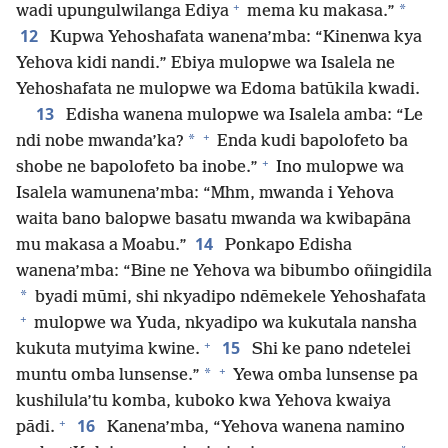
+
*
wadi upungulwilanga Ediya
mema ku makasa.”
12
Kupwa Yehoshafata wanena’mba: “Kinenwa kya
Yehova kidi nandi.” Ebiya mulopwe wa Isalela ne
Yehoshafata ne mulopwe wa Edoma batūkila kwadi.
13
Edisha wanena mulopwe wa Isalela amba: “Le
+
*
ndi nobe mwanda’ka?
Enda kudi bapolofeto ba
+
shobe ne bapolofeto ba inobe.”
Ino mulopwe wa
Isalela wamunena’mba: “Mhm, mwanda i Yehova
waita bano balopwe basatu mwanda wa kwibapāna
14
mu makasa a Moabu.”
Ponkapo Edisha
wanena’mba: “Bine ne Yehova wa bibumbo oñingidila
*
byadi mūmi, shi nkyadipo ndēmekele Yehoshafata
+
mulopwe wa Yuda, nkyadipo wa kukutala nansha
+
15
kukuta mutyima kwine.
Shi ke pano ndetelei
+
*
muntu omba lunsense.”
Yewa omba lunsense pa
kushilula’tu komba, kuboko kwa Yehova kwaiya
+
16
pādi.
Kanena’mba, “Yehova wanena namino