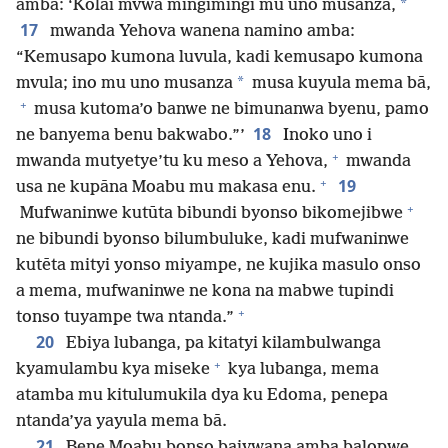
*
amba: ‘Kolai mvwa mingimingi mu uno musanza,
17
mwanda Yehova wanena namino amba:
“Kemusapo kumona luvula, kadi kemusapo kumona
*
mvula; ino mu uno musanza
musa kuyula mema bā,
+
musa kutoma’o banwe ne bimunanwa byenu, pamo
18
ne banyema benu bakwabo.”’
Inoko uno i
+
mwanda mutyetye’tu ku meso a Yehova,
mwanda
+
19
usa ne kupāna Moabu mu makasa enu.
+
Mufwaninwe kutūta bibundi byonso bikomejibwe
ne bibundi byonso bilumbuluke, kadi mufwaninwe
kutēta mityi yonso miyampe, ne kujika masulo onso
a mema, mufwaninwe ne kona na mabwe tupindi
+
tonso tuyampe twa ntanda.”
20
Ebiya lubanga, pa kitatyi kilambulwanga
+
kyamulambu kya miseke
kya lubanga, mema
atamba mu kitulumukila dya ku Edoma, penepa
ntanda’ya yayula mema bā.
21
Bene Moabu bonso baivwana amba balopwe