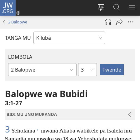
JW.ORG
Twela
(opens
Shinta
Kukimba
LO
new
ludimi
pa
NT
2 Balopwe
window)
lwa
JW.ORG
diteba
TANGA MU
LOMBOLA
Shapita
Mukanda
wa
mu
Balopwe wa Bubidi
Bible
3:1-27
BIDI MU UNO MUKANDA
3
+
Yeholama
mwanā Ahaba wabikele pa Isalela mu
Samadia mu mwaka wa 18 wa Yehoshafata mulopwe