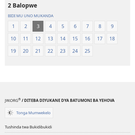
2 Balopwe
Bwalamuni
Bijila
bwa
—
BIDI MU UNO MUKANDA
Ntanda
Bwalamuni
1
2
3
4
5
6
7
8
9
Mipya
bwa
(Mulupulwe
Ntanda
10
11
12
13
14
15
16
17
18
mu
Mipya
2018)
(Mulupulwe
19
20
21
22
23
24
25
mu
2018)
®
JW.ORG
/ DITEBA DIYUKANE DYA BATUMONI BA YEHOVA
Tonga Mumwekelo
Tushinda twa Bukidibukidi