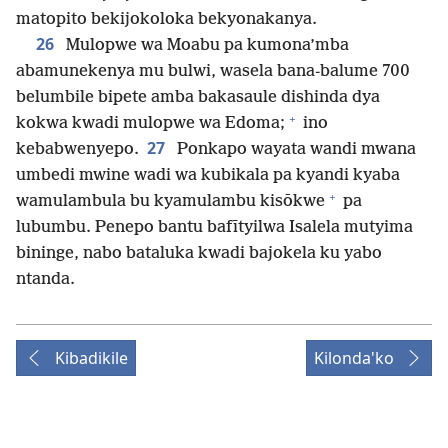
matopito bekijokoloka bekyonakanya.
26
Mulopwe wa Moabu pa kumona’mba
abamunekenya mu bulwi, wasela bana-balume 700
belumbile bipete amba bakasaule dishinda dya
+
kokwa kwadi mulopwe wa Edoma;
ino
27
kebabwenyepo.
Ponkapo wayata wandi mwana
umbedi mwine wadi wa kubikala pa kyandi kyaba
+
wamulambula bu kyamulambu kisōkwe
pa
lubumbu. Penepo bantu bafītyilwa Isalela mutyima
bininge, nabo bataluka kwadi bajokela ku yabo
ntanda.
Kibadikile
Kilonda'ko