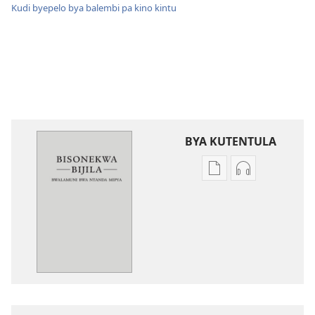
Kudi byepelo bya balembi pa kino kintu
BYA KUTENTULA
Miswelo
Miswelo
ya
ya
mwa
mwa
kutentwila
kutentwila
mabuku
myanda
malembe
ikwetwe
Bisonekwa
ku
Bijila
mawi
—
Bisonekwa