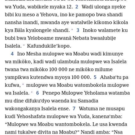
2
wa Yuda, wabikele myaka 12.
Wadi ulonga nyeke
bibi ku meso a Yehova, ino ke pamopo bwa shandi
nansha inandi, mwanda aye watalwile kikomo kikola
+
3
kya Bāla kyalongele shandi.
Inoko walamete ku
bubi bwa Yeloboame mwanā Nebata bwaalubije
+
Isalela.
Kafundukile’kopo.
4
Ino Mesha mulopwe wa Moabu wadi kimunye
wa mikōko, kadi wadi ulambula mulopwe wa Isalela
twana twa mikōko 100 000 ne mikōko milume
5
yampikwa kutendwa myoya 100 000.
Ahaba’tu pa
+
kufwa,
mulopwe wa Moabu watombokela mulopwe
+
6
wa Isalela.
Penepo Mulopwe Yeholama watamba
mu dine difuku’dyo waenda ku Samadia
7
wakongakanya Isalela ense.
Watuma ne musapu
kudi Yehoshafata mulopwe wa Yuda, kanena’mba:
“Mulopwe wa Moabu wantombokela. Le usa kwenda
nami tukalwe divita na Moabu?” Nandi amba: “Nsa