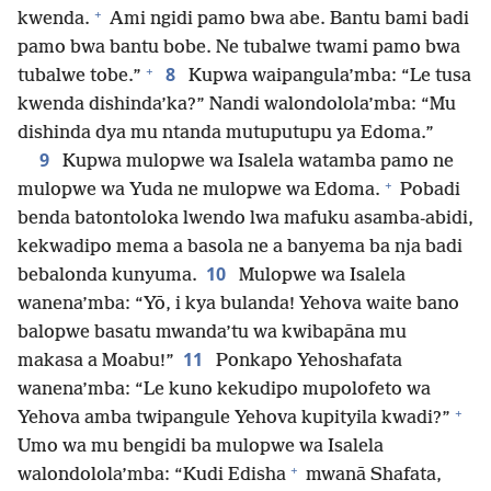
+
kwenda.
Ami ngidi pamo bwa abe. Bantu bami badi
pamo bwa bantu bobe. Ne tubalwe twami pamo bwa
+
8
tubalwe tobe.”
Kupwa waipangula’mba: “Le tusa
kwenda dishinda’ka?” Nandi walondolola’mba: “Mu
dishinda dya mu ntanda mutuputupu ya Edoma.”
9
Kupwa mulopwe wa Isalela watamba pamo ne
+
mulopwe wa Yuda ne mulopwe wa Edoma.
Pobadi
benda batontoloka lwendo lwa mafuku asamba-abidi,
kekwadipo mema a basola ne a banyema ba nja badi
10
bebalonda kunyuma.
Mulopwe wa Isalela
wanena’mba: “Yō, i kya bulanda! Yehova waite bano
balopwe basatu mwanda’tu wa kwibapāna mu
11
makasa a Moabu!”
Ponkapo Yehoshafata
wanena’mba: “Le kuno kekudipo mupolofeto wa
+
Yehova amba twipangule Yehova kupityila kwadi?”
Umo wa mu bengidi ba mulopwe wa Isalela
+
walondolola’mba: “Kudi Edisha
mwanā Shafata,