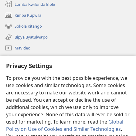
Lomba Kwifunda Bible
Kimba Kupwila
(opens
new
Sokola Kitango
(opens
window)
new
Bipya Byatūlwa’po
window)
Mavideo
Kukimba
Privacy Settings
Byabuntu
(opens
To provide you with the best possible experience, we
new
use cookies and similar technologies. Some cookies
window)
Watchtower KIBĪKO PA ENTELENETE
are necessary to make our website work and cannot
(opens
be refused. You can accept or decline the use of
new
®
JW Hub
window)
additional cookies, which we use only to improve
(opens
new
your experience. None of this data will ever be sold or
window)
used for marketing. To learn more, read the
Global
Policy on Use of Cookies and Similar Technologies
.
Copyright
© 2026 Watch Tower Bible and Tract Society of Pennsylvania.