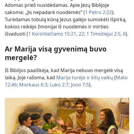
Adomas prieš nusidėdamas. Apie Jėzų Biblijoje
sakoma: „Jis nepadarė nuodėmės“ (
1 Petro 2:22
).
Turėdamas tobulą kūną Jėzus galėjo sumokėti išpirką,
kokios reikėjo žmonijai iš nuodėmės ir mirties
išvaduoti (
1 Korintiečiams 15:21, 22;
1 Timotiejui 2:5, 6
).
Ar Marija visą gyvenimą buvo
mergelė?
Iš Biblijos paaiškėja, kad Marija nebuvo mergelė visą
laiką. Joje rašoma, kad
Marija turėjo ir kitų vaikų
(
Mato
12:46;
Morkaus 6:3;
Luko 2:7;
Jono 7:5
).