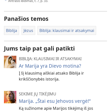
Antrasis leidimas, t. 7, p. 33.
c
Panašios temos
Biblija
Jėzus
Biblija: klausimai ir atsakymai
Jums taip pat gali patikti
BIBLIJA: KLAUSIMAI IR ATSAKYMAI
Ar Marija yra Dievo motina?
Į šį klausimą aiškiai atsako Biblija ir
krikščionybės istorija.
SEKIME JŲ TIKĖJIMU
Marija. „Štai esu Jehovos vergė!“
Ką sužinome apie Marijos tikėjimą iš jos