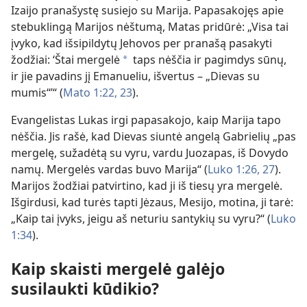
Izaijo pranašystę susiejo su Marija. Papasakojęs apie
stebuklingą Marijos nėštumą, Matas pridūrė: „Visa tai
įvyko, kad išsipildytų Jehovos per pranašą pasakyti
žodžiai: ‘Štai mergelė
taps nėščia ir pagimdys sūnų,
a
ir jie pavadins jį Emanueliu, išvertus – „Dievas su
mumis“’“ (
Mato 1:22, 23
).
Evangelistas Lukas irgi papasakojo, kaip Marija tapo
nėščia. Jis rašė, kad Dievas siuntė angelą Gabrielių „pas
mergelę, sužadėtą su vyru, vardu Juozapas, iš Dovydo
namų. Mergelės vardas buvo Marija“ (
Luko 1:26, 27
).
Marijos žodžiai patvirtino, kad ji iš tiesų yra mergelė.
Išgirdusi, kad turės tapti Jėzaus, Mesijo, motina, ji tarė:
„Kaip tai įvyks, jeigu aš neturiu santykių su vyru?“ (
Luko
1:34
).
Kaip skaisti mergelė galėjo
susilaukti kūdikio?