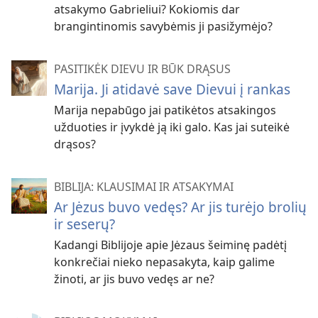
atsakymo Gabrieliui? Kokiomis dar
brangintinomis savybėmis ji pasižymėjo?
PASITIKĖK DIEVU IR BŪK DRĄSUS
Marija. Ji atidavė save Dievui į rankas
Marija nepabūgo jai patikėtos atsakingos
užduoties ir įvykdė ją iki galo. Kas jai suteikė
drąsos?
BIBLIJA: KLAUSIMAI IR ATSAKYMAI
Ar Jėzus buvo vedęs? Ar jis turėjo brolių
ir seserų?
Kadangi Biblijoje apie Jėzaus šeiminę padėtį
konkrečiai nieko nepasakyta, kaip galime
žinoti, ar jis buvo vedęs ar ne?