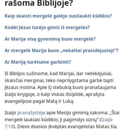
rašoma Biblijoje?
Kaip skaisti mergelė galėjo susilaukti kūdikio?
Kodėl Jėzus turėjo gimti iš mergelės?
Ar Marija visą gyvenimą buvo mergelė?
Ar mergelė Marija buvo „nekaltai prasidėjusioji“?
Ar Mariją turėtume garbinti?
Iš Biblijos sužinome, kad Marijai, dar netekėjusiai,
skaisčiai merginai, teko neprilygstama garbė tapti
Jėzaus motina. Apie šį stebuklą buvo pranašaujama
Izaijo knygoje, o kaip viskas išsipildė, aprašyta
evangelijose pagal Matą ir Luką.
Izaijo
pranašystėje
apie Mesijo gimimą sakoma: „Štai
mergelė laukiasi kūdikio; ji pagimdys sūnų“ (
Izaijo
7:14
). Dievo dvasios įkvėptas evangelistas Matas šią