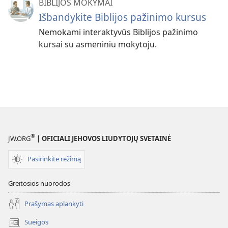
BIBLIJOS MOKYMAI
Išbandykite Biblijos pažinimo kursus
Nemokami interaktyvūs Biblijos pažinimo
kursai su asmeniniu mokytoju.
®
JW.ORG
| OFICIALI JEHOVOS LIUDYTOJŲ SVETAINĖ
Pasirinkite režimą
Greitosios nuorodos
Prašymas aplankyti
Sueigos
(atsiveria