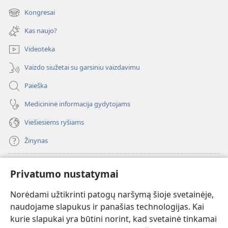
naujas
Kongresai
(atsiveria
langas)
naujas
Kas naujo?
langas)
Videoteka
Vaizdo siužetai su garsiniu vaizdavimu
Paieška
Medicininė informacija gydytojams
Viešiesiems ryšiams
Žinynas
Paaukoti
(atsiveria
Privatumo nustatymai
naujas
langas)
Norėdami užtikrinti patogų naršymą šioje svetainėje,
Sargybos bokšto INTERNETINĖ BIBLIOTEKA
(atsiveria
naudojame slapukus ir panašias technologijas. Kai
naujas
®
JW Hub
kurie slapukai yra būtini norint, kad svetainė tinkamai
langas)
(atsiveria