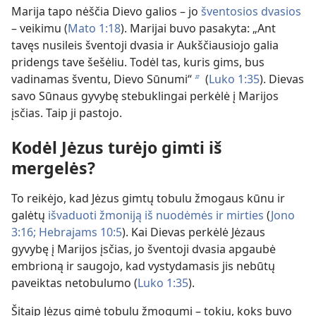
Marija tapo nėščia Dievo galios – jo
šventosios dvasios
– veikimu (
Mato 1:18
). Marijai buvo pasakyta: „Ant
tavęs nusileis šventoji dvasia ir Aukščiausiojo galia
pridengs tave šešėliu. Todėl tas, kuris gims, bus
vadinamas šventu, Dievo Sūnumi“
(
Luko 1:35
). Dievas
b
savo Sūnaus gyvybę stebuklingai perkėlė į Marijos
įsčias. Taip ji pastojo.
Kodėl Jėzus turėjo gimti iš
mergelės?
To reikėjo, kad Jėzus gimtų tobulu žmogaus kūnu ir
galėtų
išvaduoti žmoniją iš nuodėmės ir mirties
(
Jono
3:16;
Hebrajams 10:5
). Kai Dievas perkėlė Jėzaus
gyvybę į Marijos įsčias, jo šventoji dvasia apgaubė
embrioną ir saugojo, kad vystydamasis jis nebūtų
paveiktas netobulumo (
Luko 1:35
).
Šitaip Jėzus gimė tobulu žmogumi – tokiu, koks buvo