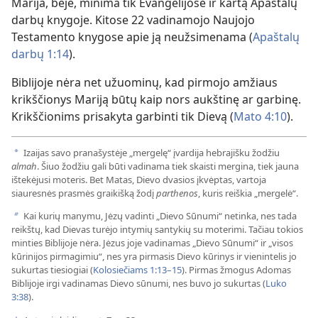
Marija, beje, minima tik Evangelijose ir kartą Apaštalų
darbų knygoje. Kitose 22 vadinamojo Naujojo
Testamento knygose apie ją neužsimenama (
Apaštalų
darbų 1:14
).
Biblijoje nėra net užuominų, kad pirmojo amžiaus
krikščionys Mariją būtų kaip nors aukštinę ar garbinę.
Krikščionims prisakyta garbinti tik Dievą (
Mato 4:10
).
Izaijas savo pranašystėje „mergelę“ įvardija hebrajišku žodžiu
a
almah
. Šiuo žodžiu gali būti vadinama tiek skaisti mergina, tiek jauna
ištekėjusi moteris. Bet Matas, Dievo dvasios įkvėptas, vartoja
siauresnės prasmės graikišką žodį
parthenos
, kuris reiškia „mergelė“.
Kai kurių manymu, Jėzų vadinti „Dievo Sūnumi“ netinka, nes tada
b
reikštų, kad Dievas turėjo intymių santykių su moterimi. Tačiau tokios
minties Biblijoje nėra. Jėzus joje vadinamas „Dievo Sūnumi“ ir „visos
kūrinijos pirmagimiu“, nes yra pirmasis Dievo kūrinys ir vienintelis jo
sukurtas tiesiogiai (
Kolosiečiams 1:13–15
). Pirmas žmogus Adomas
Biblijoje irgi vadinamas Dievo sūnumi, nes buvo jo sukurtas (
Luko
3:38
).