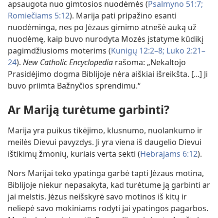
apsaugota nuo gimtosios nuodėmės (
Psalmyno 51:7;
Romiečiams 5:12
). Marija pati pripažino esanti
nuodėminga, nes po Jėzaus gimimo atnešė auką už
nuodėmę, kaip buvo nurodyta Mozės įstatyme kūdikį
pagimdžiusioms moterims (
Kunigų 12:2–8;
Luko 2:21–
24
).
New Catholic Encyclopedia
rašoma: „Nekaltojo
Prasidėjimo dogma Biblijoje nėra aiškiai išreikšta. [...] Ji
buvo priimta Bažnyčios sprendimu.“
Ar Mariją turėtume garbinti?
Marija yra puikus tikėjimo, klusnumo, nuolankumo ir
meilės Dievui pavyzdys. Ji yra viena iš daugelio Dievui
ištikimų žmonių, kuriais verta sekti (
Hebrajams 6:12
).
Nors Marijai teko ypatinga garbė tapti Jėzaus motina,
Biblijoje niekur nepasakyta, kad turėtume ją garbinti ar
jai melstis. Jėzus neišskyrė savo motinos iš kitų ir
neliepė savo mokiniams rodyti jai ypatingos pagarbos.