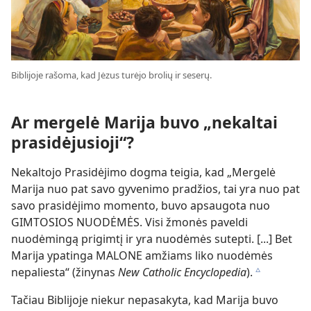
Biblijoje rašoma, kad Jėzus turėjo brolių ir seserų.
Ar mergelė Marija buvo „nekaltai
prasidėjusioji“?
Nekaltojo Prasidėjimo dogma teigia, kad „Mergelė
Marija nuo pat savo gyvenimo pradžios, tai yra nuo pat
savo prasidėjimo momento, buvo apsaugota nuo
GIMTOSIOS NUODĖMĖS. Visi žmonės paveldi
nuodėmingą prigimtį ir yra nuodėmės sutepti. [...] Bet
Marija ypatinga MALONE amžiams liko nuodėmės
nepaliesta“ (žinynas
New Catholic Encyclopedia
).
c
Tačiau Biblijoje niekur nepasakyta, kad Marija buvo