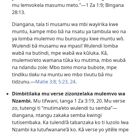
mu lemvokela masumu meto.”​—
1 Za 1:9;
Bingana
28:13
.
Diangana, tala ti musamu wa mbi wayirika kwe
muntu, kampe mbo bâ na nsatu ya tambula wo na
ya lomba mulemvo mu bunsungu kwe muntu wô.
Wulendi bâ musamu wa mpasi! Wulendi lomba
wabâ na butindi, mpe wabâ wa kûluka. Kâ,
mulemvo’eto wamana tûka ku mutima, mbo wubâ
na ndandu zole: Mbo
tomo
mona bubote, mpe
tindiku
tiaku
na muntu wo mbo tivutu bâ mu
tidzunu.​—
Matie 3:8;
5:23, 24
.
Dimbitilaka mu verse zizonzelaka mulemvo wa
Nzambi.
Mu tifwani, tanga
1 Za 3:19, 20
. Mu verse
zo, tutengi ti “mutima’eto wulendi tu semba”​—
diangana, ntangu zakaka semba kwingi
tutisembaka. Ka tulendi’â tabanzaka ko ti luzolo lwa
Nzambi ka lutufwanane’â ko. Kâ verse yo yitêle mpe