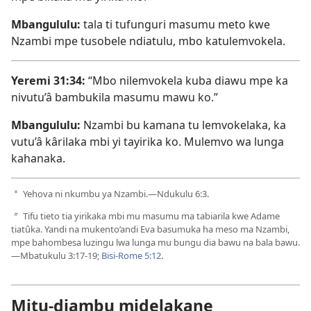
Mbangululu:
tala ti tufunguri masumu meto kwe
Nzambi mpe tusobele ndiatulu, mbo katulemvokela.
Yeremi 31:34
:
“Mbo nilemvokela kuba diawu mpe ka
nivutu’â bambukila masumu mawu ko.”
Mbangululu:
Nzambi bu kamana tu lemvokelaka, ka
vutu’â kârilaka mbi yi tayirika ko. Mulemvo wa lunga
kahanaka.
Yehova ni nkumbu ya Nzambi.—
Ndukulu 6:3
.
a
Tifu tieto tia yirikaka mbi mu masumu ma tabiarila kwe Adame
b
tiatûka. Yandi na mukento’andi Eva basumuka ha meso ma Nzambi,
mpe bahombesa luzingu lwa lunga mu bungu dia bawu na bala bawu.
—
Mbatukulu 3:17-19;
Bisi-Rome 5:12
.
Mitu-diambu midelakane