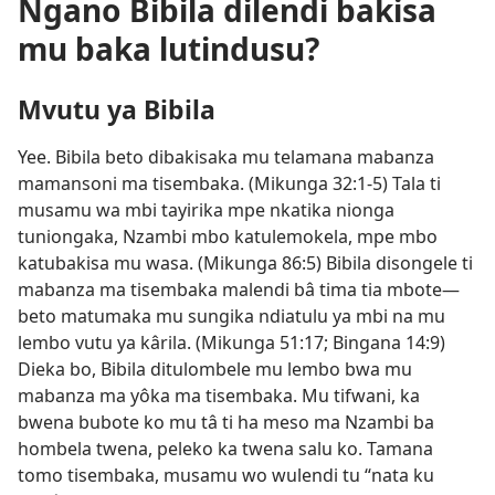
Ngano Bibila dilendi bakisa
mu baka lutindusu?
Mvutu ya Bibila
Yee. Bibila beto dibakisaka mu telamana mabanza
mamansoni ma tisembaka. (
Mikunga 32:1-5
) Tala ti
musamu wa mbi tayirika mpe nkatika nionga
tuniongaka, Nzambi mbo katulemokela, mpe mbo
katubakisa mu wasa. (
Mikunga 86:5
) Bibila disongele ti
mabanza ma tisembaka malendi bâ tima tia mbote—
beto matumaka mu sungika ndiatulu ya mbi na mu
lembo vutu ya kârila. (
Mikunga 51:17;
Bingana 14:9
)
Dieka bo, Bibila ditulombele mu lembo bwa mu
mabanza ma yôka ma tisembaka. Mu tifwani, ka
bwena bubote ko mu tâ ti ha meso ma Nzambi ba
hombela twena, peleko ka twena salu ko. Tamana
tomo tisembaka, musamu wo wulendi tu “nata ku