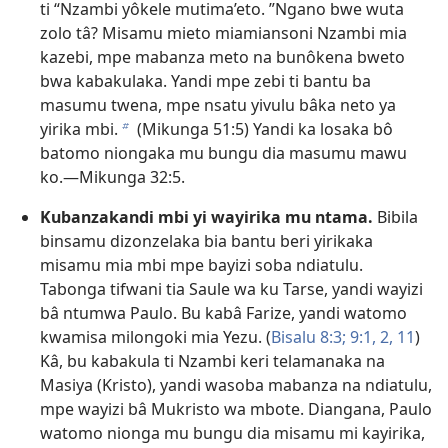
ti “Nzambi yôkele mutima’eto. ”Ngano bwe wuta
zolo tâ? Misamu mieto miamiansoni Nzambi mia
kazebi, mpe mabanza meto na bunôkena bweto
bwa kabakulaka. Yandi mpe zebi ti bantu ba
masumu twena, mpe nsatu yivulu bâka neto ya
yirika mbi.
(
Mikunga 51:5
) Yandi ka losaka bô
b
batomo niongaka mu bungu dia masumu mawu
ko.​—
Mikunga 32:5
.
Kubanzakandi mbi yi wayirika mu ntama.
Bibila
binsamu dizonzelaka bia bantu beri yirikaka
misamu mia mbi mpe bayizi soba ndiatulu.
Tabonga tifwani tia Saule wa ku Tarse, yandi wayizi
bâ ntumwa Paulo. Bu kabâ Farize, yandi watomo
kwamisa milongoki mia Yezu. (
Bisalu 8:3;
9:1, 2,
11
)
Kâ, bu kabakula ti Nzambi keri telamanaka na
Masiya (Kristo), yandi wasoba mabanza na ndiatulu,
mpe wayizi bâ Mukristo wa mbote. Diangana, Paulo
watomo nionga mu bungu dia misamu mi kayirika,