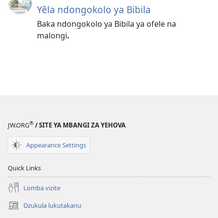
Yêla ndongokolo ya Bibila
Baka ndongokolo ya Bibila ya ofele na
malongi
.
®
JW.ORG
/ SITE YA MBANGI ZA YEHOVA
Appearance Settings
Quick Links
Lomba vizite
Dzukula lukutakanu
(opens