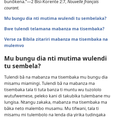
bunôkena.”—
2 Bisi-Korente 2:7
,
Nouvelle français
courant.
Mu bungu dia nti mutima wulendi tu sembelaka?
Bwe tulendi telamana mabanza ma tisembaka?
Verse za Bibila zitariri mabanza ma tisembaka na
mulemvo
Mu bungu dia nti mutima wulendi
tu sembela?
Tulendi bâ na mabanza ma tisembaka mu bungu dia
misamu miamingi. Tulendi bâ na mabanza ma
tisembaka tala ti tuta banza ti muntu wu tuzololo
wutufwemese, peleko kani di takubika tulembane mu
lungisa. Ntangu zakaka, mabanza ma tisembaka ma
bâka neto malembo musamu. Mu tifwani, tala ti
misamu mi tulembolo na lenda dia yirika tudingaka