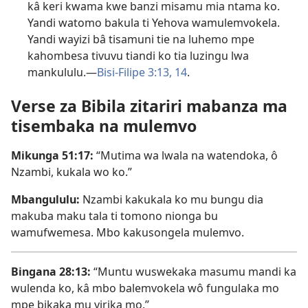
kâ keri kwama kwe banzi misamu mia ntama ko.
Yandi watomo bakula ti Yehova wamulemvokela.
Yandi wayizi bâ tisamuni tie na luhemo mpe
kahombesa tivuvu tiandi ko tia luzingu lwa
mankululu.​—
Bisi-Filipe 3:13, 14
.
Verse za Bibila zitariri mabanza ma
tisembaka na mulemvo
Mikunga 51:17
:
“Mutima wa lwala na watendoka, ô
Nzambi, kukala wo ko.”
Mbangululu:
Nzambi kakukala ko mu bungu dia
makuba maku tala ti tomono nionga bu
wamufwemesa. Mbo kakusongela mulemvo.
Bingana 28:13
:
“Muntu wuswekaka masumu mandi ka
wulenda ko, kâ mbo balemvokela wô fungulaka mo
mpe bikaka mu yirika mo.”