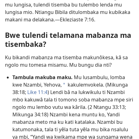
mu lungisa, tulendi tisemba bu tulembo lenda mu
lungisa mio. Ntiangu Bibila ditulombaka mu kubikaka
makani ma delakana.​—
Ekleziaste 7:16
.
Bwe tulendi telamana mabanza ma
tisembaka?
Ku bikandi mabanza ma tisemba makunôkesa, kâ sa
ngolo mu tomesa misamu. Mu bungu dia nti?
Tambula makuba maku.
Mu lusambulu, lomba
kwe Nzambi, Yehova,
kakulemvokela. (
Mikunga
a
38:18;
Like 11:4
) Lendi bâ na lukwikulu ti
Nzambi
mbo kakuwâ
tala ti tomono soba mabanza mpe siri
ngolo mu lembo vutu wa kârila. (
2 Ntangu 33:13;
Mikunga 34:18
) Nzambi kena muntu ko, Yandi
mabanza meto ma ku kati katalaka. Nzambi bu
katumonaka, tala ti yêla tuta yêla mu bika nsalulu
ya mbi, “Yandi wa kwikama mpe wa sungama wena