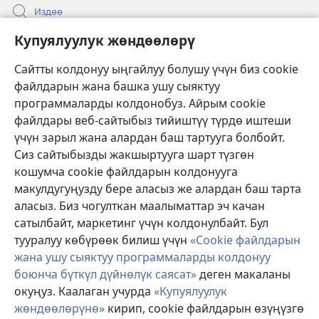
Издөө
Бийлик өкүлдөрү үчүн маалымат
Купуялуулук жөндөөлөрү
Жардам
Сайтты колдонуу ыңгайлуу болушу үчүн биз cookie
файлдарын жана башка ушу сыяктуу
Тартуулар
программаларды колдонобуз. Айрым cookie
(жаңы
терезе
файлдары веб-сайтыбыз тийиштүү түрдө иштеши
ачат)
үчүн зарыл жана алардан баш тартууга болбойт.
ОНЛАЙН КИТЕПКАНА
(жаңы
Сиз сайтыбызды жакшыртууга шарт түзгөн
терезе
®
JW Hub
кошумча cookie файлдарын колдонууга
ачат)
(жаңы
макулдугуңузду бере аласыз же алардан баш тарта
терезе
®
JW Library
ачат)
аласыз. Биз чогулткан маалыматтар эч качан
сатылбайт, маркетинг үчүн колдонулбайт. Бул
Watchtower Library
тууралуу көбүрөөк билиш үчүн
«Cookie файлдарын
жана ушу сыяктуу программаларды колдонуу
боюнча бүткүл дүйнөлүк саясат»
деген макаланы
окуңуз. Каалаган учурда
«Купуялуулук
жөндөөлөрүнө»
кирип, cookie файлдарын өзүңүзгө
Copyright
© 2026 Watch Tower Bible and Tract Society of Pennsylvania.