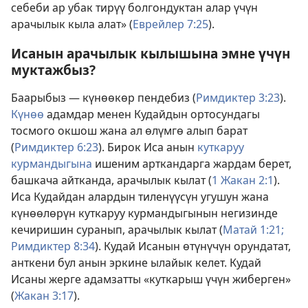
себеби ар убак тирүү болгондуктан алар үчүн
арачылык кыла алат» (
Еврейлер 7:25
).
Исанын арачылык кылышына эмне үчүн
муктажбыз?
Баарыбыз — күнөөкөр пендебиз (
Римдиктер 3:23
).
Күнөө
адамдар менен Кудайдын ортосундагы
тосмого окшош жана ал өлүмгө алып барат
(
Римдиктер 6:23
). Бирок Иса анын
куткаруу
курмандыгына
ишеним арткандарга жардам берет,
башкача айтканда, арачылык кылат (
1 Жакан 2:1
).
Иса Кудайдан алардын тиленүүсүн угушун жана
күнөөлөрүн куткаруу курмандыгынын негизинде
кечиришин суранып, арачылык кылат (
Матай 1:21;
Римдиктер 8:34
). Кудай Исанын өтүнүчүн орундатат,
анткени бул анын эркине ылайык келет. Кудай
Исаны жерге адамзатты «куткарыш үчүн жиберген»
(
Жакан 3:17
).