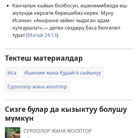
Канчалык кыйын болбосун, ишенимибизди иш
жүзүндө көрсөтө беришибиз керек. Муну
Исанын: «Акырына чейин чыдаган адам
куткарылат»,— деген сөздөрү баса белгилеп
турат (
Матай 24:13
).
Тектеш материалдар
Иса
Ишеним жана Кудайга сыйынуу
Суроолор жана жооптор
Сизге булар да кызыктуу болушу
мүмкүн
СУРООЛОР ЖАНА ЖООПТОР