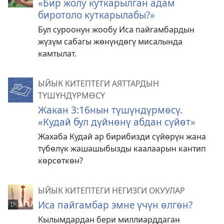
«Бир жолу куткарылган адам
биротоло куткарылабы?»
Бул суроонун жообу Иса пайгамбардын
жүзүм сабагы жөнүндөгү мисалында
камтылат.
ЫЙЫК КИТЕПТЕГИ АЯТТАРДЫН
ТҮШҮНДҮРМӨСҮ
Жакан 3:16нын түшүндүрмөсү.
«Кудай бул дүйнөнү абдан сүйөт»
Жахаба Кудай ар бирибизди сүйөрүн жана
түбөлүк жашашыбызды каалаарын кантип
көрсөткөн?
ЫЙЫК КИТЕПТЕГИ НЕГИЗГИ ОКУУЛАР
Иса пайгамбар эмне үчүн өлгөн?
Кылымдардан бери миллиарддаган