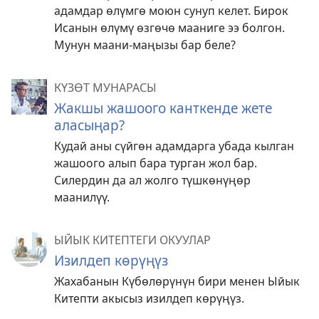
адамдар өлүмгө моюн сунуп келет. Бирок
Исанын өлүмү өзгөчө мааниге ээ болгон.
Мунун маани-маңызы бар беле?
КҮЗӨТ МУНАРАСЫ
Жакшы жашоого канткенде жете
аласыңар?
Кудай аны сүйгөн адамдарга убада кылган
жашоого алып бара турган жол бар.
Силердин да ал жолго түшкөнүңөр
маанилүү.
ЫЙЫК КИТЕПТЕГИ ОКУУЛАР
Изилдеп көрүңүз
Жахабанын Күбөлөрүнүн бири менен Ыйык
Китепти акысыз изилдеп көрүңүз.