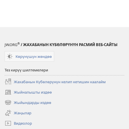
®
JW.ORG
/ ЖАХАБАНЫН КҮБӨЛӨРҮНҮН РАСМИЙ ВЕБ-САЙТЫ
Көрүнүшүн жөндөө
Тез кирүү шилтемелери
Жахабанын Күбөлөрүнүн келип кетишин каалайм
Жыйналышты издөө
(жаңы
терезе
Жыйындарды издөө
(жаңы
ачат)
терезе
Жаңылар
ачат)
Видеолор