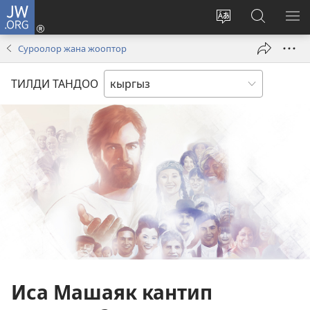
JW.ORG
Кирүү
(жаңы
Башка
JW.ORG
МЕ
терезе
тилди
сайтынан
КӨ
Суроолор жана жооптор
ачат)
тандоо
маалыма
издөө
ТИЛДИ ТАНДОО
Иса Машаяк кантип