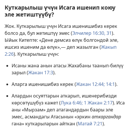
Куткарылыш үчүн Исага ишенип коюу
эле жетиштүүбү?
Жок. Куткарылыш үчүн Исага ишенишибиз керек
болсо да, бул жетиштүү эмес (
Элчилер 16:30, 31
).
Ыйык Китепте: «Дене демсиз өлүк болгондой эле,
ишсиз ишеним да өлүк»,— деп жазылган (
Жакып
2:26
). Куткарылыш үчүн:
Исаны жана анын атасы Жахабаны таанып-билүү
зарыл (
Жакан 17:3
).
Аларга ишенишибиз керек (
Жакан 12:44;
14:1
).
Алардын осуяттарын аткарып, ишенерибизди
көрсөтүшүбүз кажет (
Лука 6:46;
1 Жакан 2:17
). Иса
аны «Мырзам» деп атагандардын баары эле
эмес, асмандагы Атасынын «эркин
аткаргандар
гана» куткарыларын айткан (
Матай 7:21
).