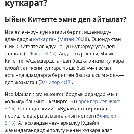
куткарат?
Ыйык Китепте эмне деп айтылат?
Иса өз өмүрүн кун катары берип, ишенимдүү
адамдарды
куткарган
(
Матай 20:28
). Ошондуктан
Ыйык Китепте ал «дүйнөнүн Куткаруучусу» деп
аталган (
1 Жакан 4:14
). Андан сырткары, Ыйык
Китепте: «Адамдарды андан башка эч ким куткара
албайт, анткени куткарылышыбыз үчүн асман
астында адамдарга берилген башка ысым жок»,—
деп жазылган (
Элчилер 4:12
).
Иса Машаяк ага ишенген бардык адамдар үчүн
«өлүмдү башынан кечирген» (
Еврейлер 2:9;
Жакан
3:16
). Ошондон кийин «Кудай аны тирилтип»,
периште катары асманга алып кеткен (
Элчилер
3:15
). Ал асмандан «өзү аркылуу Кудайга
жакындагандарды толугу менен куткара алат,