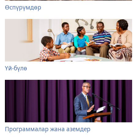
Өспүрүмдөр
Үй-бүлө
Программалар жана аземдер