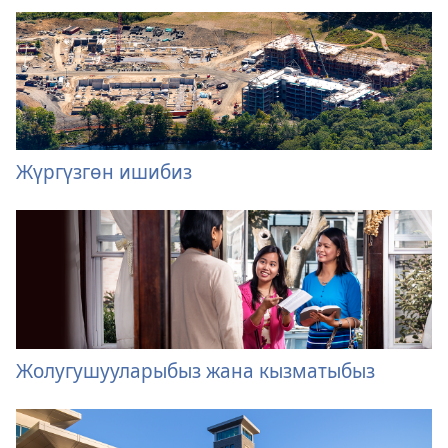
Жүргүзгөн ишибиз
Жолугушууларыбыз жана кызматыбыз