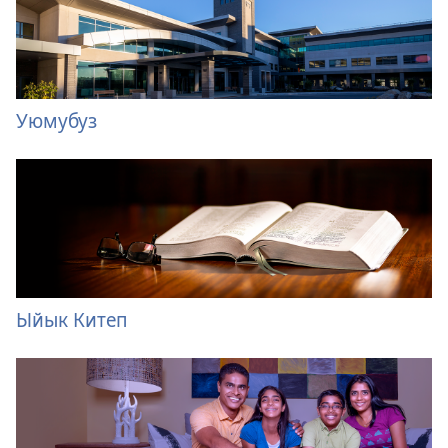
Уюмубуз
Ыйык Китеп