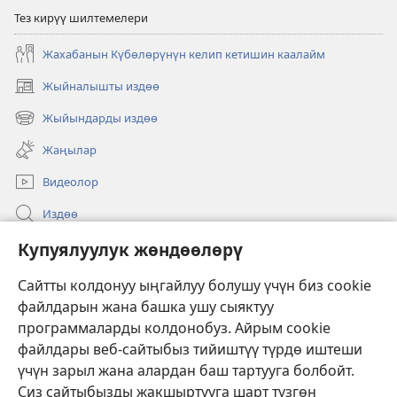
Тез кирүү шилтемелери
Жахабанын Күбөлөрүнүн келип кетишин каалайм
Жыйналышты издөө
(жаңы
терезе
Жыйындарды издөө
(жаңы
ачат)
терезе
Жаңылар
ачат)
Видеолор
Издөө
Бийлик өкүлдөрү үчүн маалымат
Купуялуулук жөндөөлөрү
Жардам
Сайтты колдонуу ыңгайлуу болушу үчүн биз cookie
файлдарын жана башка ушу сыяктуу
Тартуулар
программаларды колдонобуз. Айрым cookie
(жаңы
терезе
файлдары веб-сайтыбыз тийиштүү түрдө иштеши
ачат)
үчүн зарыл жана алардан баш тартууга болбойт.
ОНЛАЙН КИТЕПКАНА
(жаңы
Сиз сайтыбызды жакшыртууга шарт түзгөн
терезе