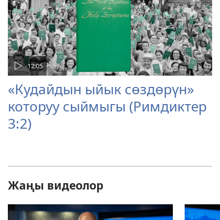
12:05
«Кудайдын ыйык сөздөрүн»
которуу сыймыгы (Римдиктер
3:2)
Жаңы видеолор