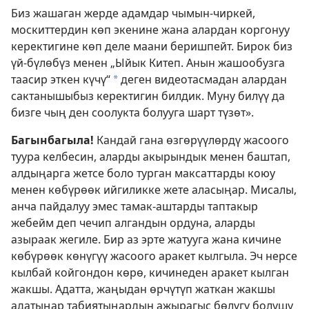
Биз жашаган жерде адамдар чымын-чиркей,
москиттердин көп экенине жана алардан коргонуу
керектигине көп деле маани беришпейт. Бирок биз
үй-бүлөбүз менен „Ыйык Китеп. Анын жашообузга
таасир эткен күчү“
деген видеотасмадан алардан
*
сактанышыбыз керектигин билдик. Муну билүү да
бизге чың ден соолукта болууга шарт түзөт».
Багынбагыла!
Кандай гана өзгөрүүлөрдү жасоого
туура келбесин, аларды акырындык менен баштап,
алдыңарга жетсе боло турган максаттарды коюу
менен көбүрөөк ийгиликке жете аласыңар. Мисалы,
анча пайдалуу эмес тамак-аштарды таптакыр
жебейм деп чечип алгандын ордуна, аларды
азыраак жегиле. Бир аз эрте жатууга жана кичине
көбүрөөк көнүгүү жасоого аракет кылгыла. Эч нерсе
кылбай койгондон көрө, кичинеден аракет кылган
жакшы. Адатта, жаңыдан өрчүтүп жаткан жакшы
адатыңар табиятыңардын ажырагыс бөлүгү болушу