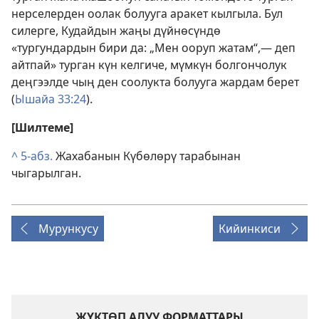
нерселерден оолак болууга аракет кылгыла. Бул
силерге, Кудайдын жаңы дүйнөсүндө
«тургундардын бири да: „Мен ооруп жатам“,— деп
айтпай» турган күн келгиче, мүмкүн болгончолук
деңгээлде чың ден соолукта болууга жардам берет
(
Ышайа 33:24
).
[Шилтеме]
^
5-абз.
Жахабанын Күбөлөрү тарабынан
чыгарылган.
Мурункусу
Кийинкиси
ЖҮКТӨП АЛУУ ФОРМАТТАРЫ