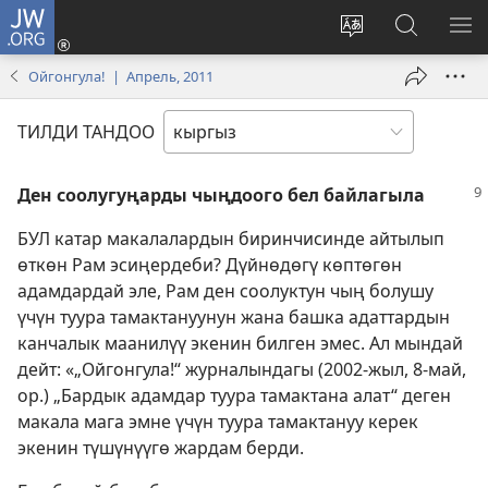
JW.ORG
Кирүү
(жаңы
Башка
JW.ORG
МЕ
терезе
тилди
сайтынан
КӨ
Ойгонгула! | Апрель, 2011
ачат)
тандоо
маалыма
издөө
ТИЛДИ ТАНДОО
Ден соолугуңарды чыңдоого бел байлагыла
БУЛ катар макалалардын биринчисинде айтылып
өткөн Рам эсиңердеби? Дүйнөдөгү көптөгөн
адамдардай эле, Рам ден соолуктун чың болушу
үчүн туура тамактануунун жана башка адаттардын
канчалык маанилүү экенин билген эмес. Ал мындай
дейт: «„Ойгонгула!“ журналындагы (2002-жыл, 8-май,
ор.) „Бардык адамдар туура тамактана алат“ деген
макала мага эмне үчүн туура тамактануу керек
экенин түшүнүүгө жардам берди.