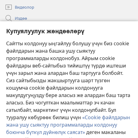
Видеолор
Издөө
Бийлик өкүлдөрү үчүн маалымат
Купуялуулук жөндөөлөрү
Жардам
Сайтты колдонуу ыңгайлуу болушу үчүн биз cookie
файлдарын жана башка ушу сыяктуу
Тартуулар
программаларды колдонобуз. Айрым cookie
(жаңы
терезе
файлдары веб-сайтыбыз тийиштүү түрдө иштеши
ачат)
үчүн зарыл жана алардан баш тартууга болбойт.
ОНЛАЙН КИТЕПКАНА
(жаңы
Сиз сайтыбызды жакшыртууга шарт түзгөн
терезе
®
JW Hub
кошумча cookie файлдарын колдонууга
ачат)
(жаңы
макулдугуңузду бере аласыз же алардан баш тарта
терезе
®
JW Library
ачат)
аласыз. Биз чогулткан маалыматтар эч качан
сатылбайт, маркетинг үчүн колдонулбайт. Бул
Watchtower Library
тууралуу көбүрөөк билиш үчүн
«Cookie файлдарын
жана ушу сыяктуу программаларды колдонуу
боюнча бүткүл дүйнөлүк саясат»
деген макаланы