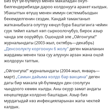
Биз бүт үй-бүлөбүз менен макаладан окуп-
билгендерибизди дароо колдонууга аракет кылдык.
Убакыттын өтүшү менен иммун системабыздын
бекемделгенин сездик. Кандай тамактанып
жатканыбызга олуттуу көңүл бура баштаганга чейин
суук тийип калып көп сыркоолочубуз, бирок азыр
чанда эле ооруйбуз. Ошондой эле „Ойгонгула!“
журналындагы (2003-жыл, октябрь—декабрь)
„Денсоолукту коргоонун 6 жолу“
деген макаланын
жардамы менен таза суу алуунун арзан жана оңой
жолдорун таптык.
„Ойгонгула!“ журналындагы (2004-жыл, январь—
март)
„Самын дайыма колдо бар вакцина“
деген
дагы бир макала үй-бүлөмдүн ден соолугун
чыңдоого көмөк кылды. Аны окуур замат андагы
кеңештерди колдоно баштадык. Азыр биз
мурдагыдай көз инфекцияларынан жапа чекпей
калдык.