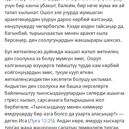
үчүн бир канча убакыт, балким, бир нече жума же ай
талап кылынат. Ошол эле учурда жумшаган
аракетиңердин үзүрүн дароо көрбөй жатсаңар,
көңүлүңөрдү чөгөрбөгүлө. Кээде изден тайсаңар да,
багынбай, тырышчаактык менен аракет кыла
берсеңер, ден соолугуңардын жакшырары шексиз.
Бул жеткилеңсиз дүйнөдө жашап жатып жеткилең
ден соолукка ээ болуу мүмкүн эмес. Ооруп
калганыңар өзүңөргө тийиштүү түрдө кам көрбөй
койгонуңардын эмес, тукум кууп өткөн
жеткилеңсиздиктин кесепети болушу ыктымал.
Андыктан ден соолукка же башка нерселерге
байланыштуу тынчсыздануулардын силерди ашыкча
стресс кылып, сарсанаага батырышына жол
бербегиле. «Тынчсыздануу менен кимиңер
өмүрүңөрдү бир азга болсо да узарта аласыңар?» —
деген Иса (
Лука 12:25
). Андан көрө, өмүрдү кыскарта
турган жана жашоонун сапатын төмөндөтө турган