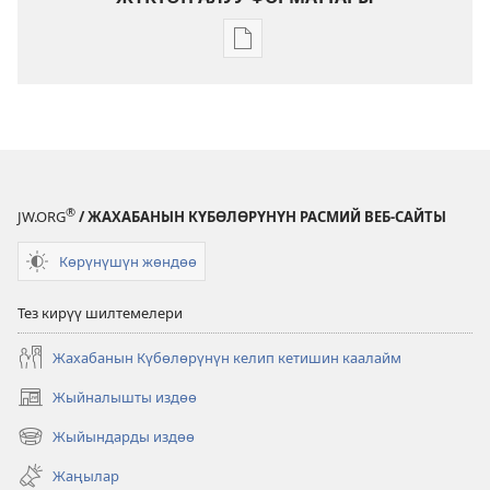
Адабиятты
жүктөп
алуу
форматтары
ОЙГОНГУЛА!
Апрель, 2011
®
JW.ORG
/ ЖАХАБАНЫН КҮБӨЛӨРҮНҮН РАСМИЙ ВЕБ-САЙТЫ
Көрүнүшүн жөндөө
Тез кирүү шилтемелери
Жахабанын Күбөлөрүнүн келип кетишин каалайм
Жыйналышты издөө
(жаңы
терезе
Жыйындарды издөө
(жаңы
ачат)
терезе
Жаңылар
ачат)