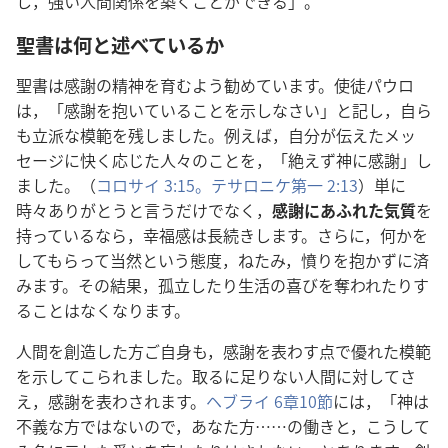
し，強い人間関係を築くことができる」。
聖書は何と述べているか
聖書は感謝の精神を育むよう勧めています。使徒パウロ
は，「感謝を抱いていることを示しなさい」と記し，自ら
も立派な模範を残しました。例えば，自分が伝えたメッ
セージに快く応じた人々のことを，「絶えず神に感謝」し
ました。（
コロサイ 3:15。
テサロニケ第一 2:13
）単に
時々ありがとうと言うだけでなく，
感謝にあふれた気質
を
持っているなら，幸福感は長続きします。さらに，何かを
してもらって当然という態度，ねたみ，憤りを抱かずに済
みます。その結果，孤立したり生活の喜びを奪われたりす
ることはなくなります。
人間を創造した方ご自身も，感謝を表わす点で優れた模範
を示してこられました。取るに足りない人間に対してさ
え，感謝を表わされます。
ヘブライ 6章10節
には，「神は
不義な方ではないので，あなた方……の働きと，こうして