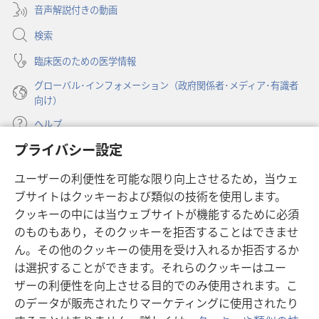
開
音声解説付きの動画
で
ト
ト
く）
開
歴
歴
検索
く）
史
史
臨床医のための医学情報
上
上
グローバル･インフォメーション（政府関係者･メディア･有識者
の
の
向け）
人
人
物？
物？
ヘルプ
プライバシー設定
寄付
（新
ユーザーの利便性を可能な限り向上させるため，当ウェ
し
ブサイトはクッキーおよび類似の技術を使用します。
い
ものみの塔 オンライン・ライブラリー
（新
タ
クッキーの中には当ウェブサイトが機能するために必須
し
ブ
®
のものもあり，そのクッキーを拒否することはできませ
JW Hub
い
（新
で
ん。その他のクッキーの使用を受け入れるか拒否するか
タ
し
開
®
JW Library
は選択することができます。それらのクッキーはユー
ブ
い
く）
で
タ
ザーの利便性を向上させる目的でのみ使用されます。こ
®
Watchtower Library
開
ブ
のデータが販売されたりマーケティングに使用されたり
く）
で