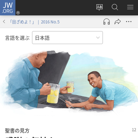
JW.ORG
ロ
サ
JW.ORG
メ
グ
イ
の
ニ
イ
「目ざめよ！」 | 2016 No.5
ト
検
を
ン
の
索
表
（新
言語を選ぶ
言
示
し
語
い
を
タ
変
ブ
え
で
る
開
く）
聖書の見方