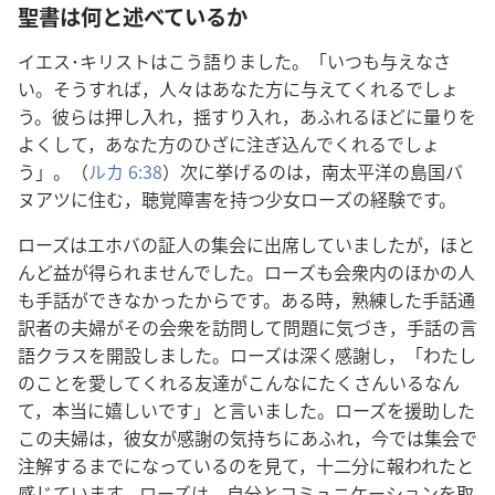
聖書は何と述べているか
イエス･キリストはこう語りました。「いつも与えなさ
い。そうすれば，人々はあなた方に与えてくれるでしょ
う。彼らは押し入れ，揺すり入れ，あふれるほどに量りを
よくして，あなた方のひざに注ぎ込んでくれるでしょ
う」。（
ルカ 6:38
）次に挙げるのは，南太平洋の島国バ
ヌアツに住む，聴覚障害を持つ少女ローズの経験です。
ローズはエホバの証人の集会に出席していましたが，ほと
んど益が得られませんでした。ローズも会衆内のほかの人
も手話ができなかったからです。ある時，熟練した手話通
訳者の夫婦がその会衆を訪問して問題に気づき，手話の言
語クラスを開設しました。ローズは深く感謝し，「わたし
のことを愛してくれる友達がこんなにたくさんいるなん
て，本当に嬉しいです」と言いました。ローズを援助した
この夫婦は，彼女が感謝の気持ちにあふれ，今では集会で
注解するまでになっているのを見て，十二分に報われたと
感じています。ローズは，自分とコミュニケーションを取