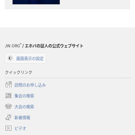
ウ
ウ
ン
ン
ロー
ロー
ド
ド
オ
オ
プ
プ
®
JW.ORG
/ エホバの証人の公式ウェブサイト
ショ
ショ
画面表示の設定
ン
ン
「目
「目
クイックリンク
ざ
ざ
め
め
訪問のお申し込み
よ！」
よ！」
集会の検索
イ
イ
（新
エ
エ
し
大会の検索
（新
い
ス･
ス･
し
新着情報
タ
キ
キ
い
ブ
リ
リ
ビデオ
タ
で
ス
ス
ブ