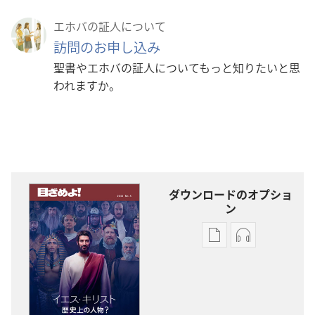
エホバの証人について
訪問のお申し込み
聖書やエホバの証人についてもっと知りたいと思
われますか。
ダウンロードのオプショ
ン
出
オー
版
ディ
物
オ
の
の
ダ
ダ