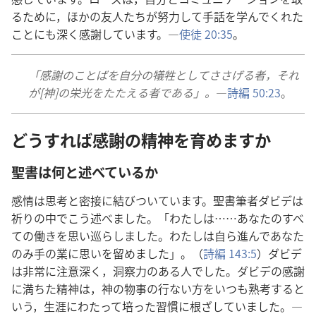
るために，ほかの友人たちが努力して手話を学んでくれた
ことにも深く感謝しています。―
使徒 20:35
。
「感謝のことばを自分の犠牲としてささげる者，それ
が[神]の栄光をたたえる者である」。
―
詩編 50:23
。
どうすれば感謝の精神を育めますか
聖書は何と述べているか
感情は思考と密接に結びついています。聖書筆者ダビデは
祈りの中でこう述べました。「わたしは……あなたのすべ
ての働きを思い巡らしました。わたしは自ら進んであなた
のみ手の業に思いを留めました」。（
詩編 143:5
）ダビデ
は非常に注意深く，洞察力のある人でした。ダビデの感謝
に満ちた精神は，神の物事の行ない方をいつも熟考すると
いう，生涯にわたって培った習慣に根ざしていました。―