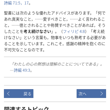
詩編 71:5，
17
。
聖書には次のような優れたアドバイスがあります。「何で
あれ真実なこと，……愛すべきこと，……よく言われるこ
と，……徳とされることや称賛すべきことがあれば，そう
したことを
考え続けなさい
」。（
フィリピ 4:8
）「考え続
けなさい」という言葉も，物事をいつも熟考する必要があ
ることを示しています。これこそ，感謝の精神を抱くのに
不可欠なことなのです。
「わたしの心の黙想は理解のことについてである」。
―
詩編 49:3
。
戻る
次へ
関連するトピック