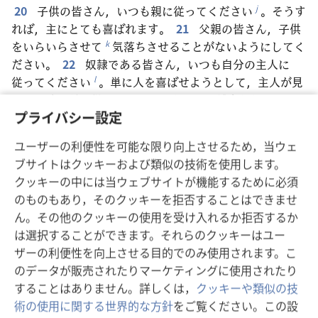
20
子供の皆さん，いつも親に従ってください
。そうす
j
れば，主にとても喜ばれます。
21
父親の皆さん，子供
をいらいらさせて
気落ちさせることがないようにしてく
k
ださい。
22
奴隷である皆さん，いつも自分の主人に
従ってください
。単に人を喜ばせようとして，主人が見
l
ている時にだけ従うのではありません。誠実な心で，エホ
プライバシー設定
バを畏れつつ従いましょう。
23
何をしていても，人の
ためではなくエホバのためにするように，自分の全てを尽
ユーザーの利便性を可能な限り向上させるため，当ウェ
くして行いましょう
。
24
皆さんは，報いとしてエホ
m
ブサイトはクッキーおよび類似の技術を使用します。
バから財産を受けることを知っています
。主人であるキ
n
クッキーの中には当ウェブサイトが機能するために必須
リストに一生懸命仕えてください。
25
悪いことをする
のものもあり，そのクッキーを拒否することはできませ
人は，行った悪いことの報いを必ず受けます
。不公平は
o
ん。その他のクッキーの使用を受け入れるか拒否するか
ありません
。
p
は選択することができます。それらのクッキーはユー
ザーの利便性を向上させる目的でのみ使用されます。こ
のデータが販売されたりマーケティングに使用されたり
戻る
次へ
することはありません。詳しくは，
クッキーや類似の技
術の使用に関する世界的な方針
をご覧ください。この設