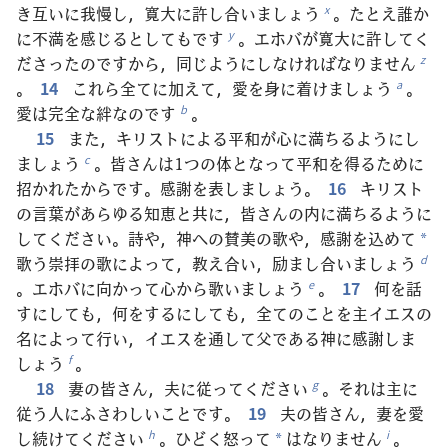
き互いに我慢し，寛大に許し合いましょう
。たとえ誰か
x
に不満を感じるとしてもです
。エホバが寛大に許してく
y
ださったのですから，同じようにしなければなりません
z
。
14
これら全てに加えて，愛を身に着けましょう
。
a
愛は完全な絆なのです
。
b
15
また，キリストによる平和が心に満ちるようにし
ましょう
。皆さんは1つの体となって平和を得るために
c
招かれたからです。感謝を表しましょう。
16
キリスト
の言葉があらゆる知恵と共に，皆さんの内に満ちるように
してください。詩や，神への賛美の歌や，感謝を込めて
*
歌う崇拝の歌によって，教え合い，励まし合いましょう
d
。エホバに向かって心から歌いましょう
。
17
何を話
e
すにしても，何をするにしても，全てのことを主イエスの
名によって行い，イエスを通して父である神に感謝しま
しょう
。
f
18
妻の皆さん，夫に従ってください
。それは主に
g
従う人にふさわしいことです。
19
夫の皆さん，妻を愛
し続けてください
。ひどく怒って
はなりません
。
h
i
*