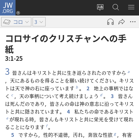
JW.ORG
ロ
サ
JW.ORG
メ
グ
イ
の
ニ
イ
コロ
3
ト
検
を
ン
の
索
表
（新
コロサイ​の​クリスチャン​へ​の​手
言
示
し
紙
語
い
3:1-25
を
タ
変
ブ
3
皆さんはキリストと共に生き返らされたのですから
a
え
で
，天にあるものを得ることを願い続けてください。キリス
る
開
トは天で神の右に座っています
。
2
地上の事柄ではな
b
く）
く
，天の事柄について考え続けましょう
。
3
皆さん
c
d
は死んだのであり，皆さんの命は神の意志に沿ってキリス
トと共に隠されています。
4
私たちの命であるキリスト
が現れる時，皆さんもキリストと共に栄光を受けて現れ
e
ることになります
。
f
5
ですから，性的不道徳，汚れ，奔放な性欲
，有害
g