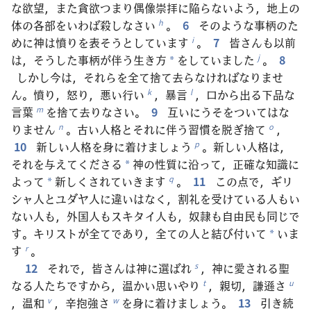
な欲望，また貪欲つまり偶像崇拝に陥らないよう，地上の
体の各部をいわば殺しなさい
。
6
そのような事柄のた
h
めに神は憤りを表そうとしています
。
7
皆さんも以前
i
は，そうした事柄が伴う生き方
をしていました
。
8
j
*
しかし今は，それらを全て捨て去らなければなりませ
ん。憤り，怒り，悪い行い
，暴言
，口から出る下品な
k
l
言葉
を捨て去りなさい。
9
互いにうそをついてはな
m
りません
。古い人格とそれに伴う習慣を脱ぎ捨て
，
n
o
10
新しい人格を身に着けましょう
。新しい人格は，
p
それを与えてくださる
神の性質に沿って，正確な知識に
*
よって
新しくされていきます
。
11
この点で，ギリ
q
*
シャ人とユダヤ人に違いはなく，割礼を受けている人もい
ない人も，外国人もスキタイ人も，奴隷も自由民も同じで
す。キリストが全てであり，全ての人と結び付いて
いま
*
す
。
r
12
それで，皆さんは神に選ばれ
，神に愛される聖
s
なる人たちですから，温かい思いやり
，親切，謙遜さ
t
u
，温和
，辛抱強さ
を身に着けましょう。
13
引き続
v
w