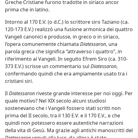
Greche Cristiane furono tradotte in siriaco ancor
prima che in latino.
Intorno al 170 E.V. (o d.C.) lo scrittore siro Taziano (ca.
120-173 E.V.) realizzò una fusione armonica dei quattro
Vangeli canonici e produsse, in greco o in siriaco,
l’opera comunemente chiamata
Diatessaron
, una
parola greca che significa “attraverso i quattro”, in
riferimento ai Vangeli. In seguito Efrem Siro (ca. 310-
373 E.V.) scrisse un commentario sul
Diatessaron
,
confermando quindi che era ampiamente usato tra i
cristiani siri.
Il
Diatessaron
riveste grande interesse per noi oggi. Per
quale motivo? Nel XIX secolo alcuni studiosi
sostenevano che i Vangeli fossero stati scritti non
prima del II secolo, tra il 130 E.V. e il 170 E.V., e che
quindi non potessero essere autentiche narrazioni
della vita di Gesù. Ma grazie agli antichi manoscritti del
Diatessaron
venuti alla luce, da allora è stato