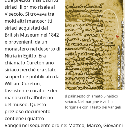
due preziosi manoscritti
siriaci. Il primo risale al
V secolo. Si trovava tra
molti altri manoscritti
siriaci acquistati dal
British Museum nel 1842
e provenienti da un
monastero nel deserto di
Nitria in Egitto. Era
chiamato Curetoniano
siriaco perché era stato
scoperto e pubblicato da
William Cureton,
l’assistente curatore dei
Il palinsesto chiamato Sinaitico
manoscritti all’interno
siriaco. Nel margine è visibile
del museo. Questo
l’originale con il testo dei Vangeli
prezioso documento
contiene i quattro
Vangeli nel seguente ordine: Matteo, Marco, Giovanni