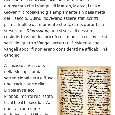
dimostrato che i Vangeli di Matteo, Marco, Luca e
Giovanni circolavano già ampiamente sin dalla metà
del II secolo. Quindi dovevano essere stati scritti
prima. Inoltre dal momento che Taziano, durante la
stesura del
Diatessaron
, non si servì di nessun
cosiddetto vangelo apocrifo nel modo in cui invece si
servì dei quattro Vangeli accettati, è evidente che i
vangeli apocrifi non erano considerati né affidabili né
canonici.
All’inizio del V secolo,
nella Mesopotamia
settentrionale era diffusa
una traduzione della
Bibbia in siriaco.
Probabilmente realizzata
tra il II e il III secolo E.V.,
questa traduzione
includeva tutti i libri della