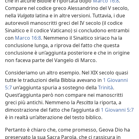
che in alcune Bibbie è riportata dopo
Marco 16:8
.
Compare nel codice greco Alessandrino del V secolo,
nella
Vulgata
latina e in altre versioni. Tuttavia, i due
autorevoli manoscritti greci del IV secolo (il codice
Sinaitico e il codice Vaticano) si concludono entrambi
con
Marco 16:8
. Nemmeno il Sinaitico siriaco ha la
conclusione lunga, a riprova del fatto che questa
conclusione è un’aggiunta posteriore e che in origine
non faceva parte del Vangelo di Marco.
Consideriamo un altro esempio. Nel XIX secolo quasi
tutte le traduzioni della Bibbia avevano in
1 Giovanni
5:7
un’aggiunta spuria a sostegno della
Trinità
.
Quest’aggiunta però non compare nei manoscritti
greci più antichi. Nemmeno la
Pescitta
la riporta, a
dimostrazione del fatto che l’aggiunta di
1 Giovanni 5:7
è in realtà un’alterazione del testo biblico.
Pertanto è chiaro che, come promesso, Geova Dio ha
preservato la sua Sacra Parola, che ci rassicura in