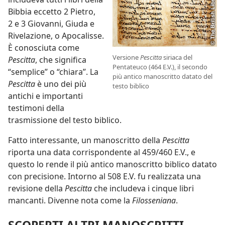
Bibbia eccetto 2 Pietro,
2 e 3 Giovanni, Giuda e
Rivelazione, o Apocalisse.
È conosciuta come
Versione
Pescitta
siriaca del
Pescitta
, che significa
Pentateuco (464 E.V.), il secondo
“semplice” o “chiara”. La
più antico manoscritto datato del
Pescitta
è uno dei più
testo biblico
antichi e importanti
testimoni della
trasmissione del testo biblico.
Fatto interessante, un manoscritto della
Pescitta
riporta una data corrispondente al 459/460 E.V., e
questo lo rende il più antico manoscritto biblico datato
con precisione. Intorno al 508 E.V. fu realizzata una
revisione della
Pescitta
che includeva i cinque libri
mancanti. Divenne nota come la
Filosseniana
.