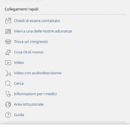
in
terra
Collegamenti rapidi
modo
in
irreparabile?
modo
Chiedi di essere contattato
irreparabile?
Vieni a una delle nostre adunanze
(apre
una
Trova un congresso
(apre
nuova
una
finestra)
Cosa c’è di nuovo
nuova
finestra)
Video
Video con audiodescrizione
Cerca
Informazioni per i medici
Area istituzionale
Guida
Donazioni