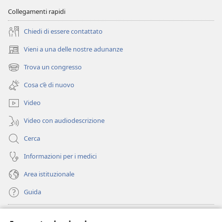
Dio
Collegamenti rapidi
Chiedi di essere contattato
Vieni a una delle nostre adunanze
(apre
una
Trova un congresso
(apre
nuova
una
finestra)
Cosa c’è di nuovo
nuova
finestra)
Video
Video con audiodescrizione
Cerca
Informazioni per i medici
Area istituzionale
Guida
Donazioni
(apre