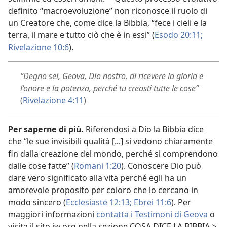
definito “macroevoluzione” non riconosce il ruolo di
un Creatore che, come dice la Bibbia, “fece i cieli e la
terra, il mare e tutto ciò che è in essi” (
Esodo 20:11;
Rivelazione 10:6
).
“Degno sei, Geova, Dio nostro, di ricevere la gloria e
l’onore e la potenza, perché tu creasti tutte le cose”
(
Rivelazione 4:11
)
Per saperne di più.
Riferendosi a Dio la Bibbia dice
che “le sue invisibili qualità [...] si vedono chiaramente
fin dalla creazione del mondo, perché si comprendono
dalle cose fatte” (
Romani 1:20
). Conoscere Dio può
dare vero significato alla vita perché egli ha un
amorevole proposito per coloro che lo cercano in
modo sincero (
Ecclesiaste 12:13;
Ebrei 11:6
). Per
maggiori informazioni
contatta i Testimoni di Geova
o
visita il sito jw.org nella sezione COSA DICE LA BIBBIA >