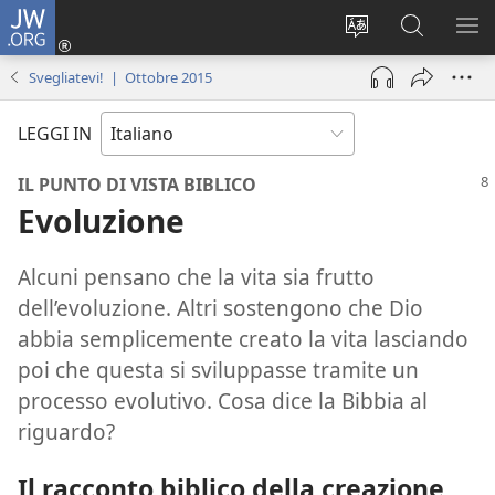
JW.ORG
Accedi
(apre
Modificare
Cerca
MO
una
la
in
ME
Svegliatevi! | Ottobre 2015
nuova
lingua
JW.ORG
finestra)
del
LEGGI IN
sito
IL PUNTO DI VISTA BIBLICO
Evoluzione
Alcuni pensano che la vita sia frutto
dell’evoluzione. Altri sostengono che Dio
abbia semplicemente creato la vita lasciando
poi che questa si sviluppasse tramite un
processo evolutivo. Cosa dice la Bibbia al
riguardo?
Il racconto biblico della creazione