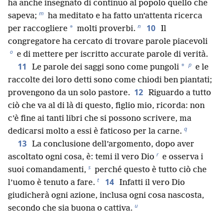
ha anche insegnato di continuo al popolo quello che
m
sapeva;
ha meditato e ha fatto un’attenta ricerca
n
10
*
per raccogliere
molti proverbi.
Il
congregatore ha cercato di trovare parole piacevoli
o
e di mettere per iscritto accurate parole di verità.
p
11
*
Le parole dei saggi sono come pungoli
e le
raccolte dei loro detti sono come chiodi ben piantati;
12
provengono da un solo pastore.
Riguardo a tutto
ciò che va al di là di questo, figlio mio, ricorda: non
c’è fine ai tanti libri che si possono scrivere, ma
q
dedicarsi molto a essi è faticoso per la carne.
13
La conclusione dell’argomento, dopo aver
r
ascoltato ogni cosa, è: temi il vero Dio
e osserva i
s
suoi comandamenti,
perché questo è tutto ciò che
t
14
l’uomo è tenuto a fare.
Infatti il vero Dio
giudicherà ogni azione, inclusa ogni cosa nascosta,
u
secondo che sia buona o cattiva.