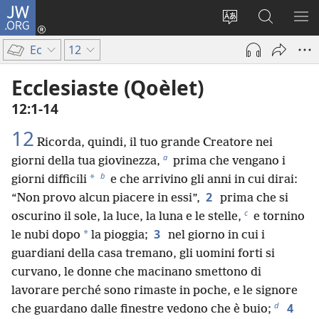
JW.ORG
Accedi
(apre
Modificare
Cerca
MO
una
la
in
ME
Ec
12
nuova
lingua
JW.ORG
finestra)
del
Ecclesiaste (Qoèlet)
sito
12:1-14
12
Ricorda, quindi, il tuo grande Creatore nei
a
giorni della tua giovinezza,
prima che vengano i
b
*
giorni difficili
e che arrivino gli anni in cui dirai:
2
“Non provo alcun piacere in essi”,
prima che si
c
oscurino il sole, la luce, la luna e le stelle,
e tornino
3
*
le nubi dopo
la pioggia;
nel giorno in cui i
guardiani della casa tremano, gli uomini forti si
curvano, le donne che macinano smettono di
lavorare perché sono rimaste in poche, e le signore
d
4
che guardano dalle finestre vedono che è buio;