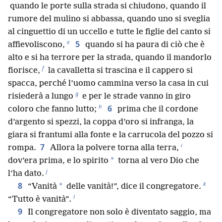
quando le porte sulla strada si chiudono, quando il
rumore del mulino si abbassa, quando uno si sveglia
al cinguettio di un uccello e tutte le figlie del canto si
e
5
affievoliscono,
quando si ha paura di ciò che è
alto e si ha terrore per la strada, quando il mandorlo
f
fiorisce,
la cavalletta si trascina e il cappero si
spacca, perché l’uomo cammina verso la casa in cui
g
risiederà a lungo
e per le strade vanno in giro
h
6
coloro che fanno lutto;
prima che il cordone
d’argento si spezzi, la coppa d’oro si infranga, la
giara si frantumi alla fonte e la carrucola del pozzo si
i
7
rompa.
Allora la polvere torna alla terra,
*
dov’era prima, e lo spirito
torna al vero Dio che
j
l’ha dato.
k
8
*
“Vanità
delle vanità!”, dice il congregatore.
l
“Tutto è vanità”.
9
Il congregatore non solo è diventato saggio, ma