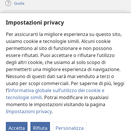
Guida
Donazioni
(apre
Impostazioni privacy
una
nuova
Per assicurarti la migliore esperienza su questo sito,
BIBLIOTECA ONLINE Watchtower
(apre
finestra)
usiamo cookie e tecnologie simili. Alcuni cookie
una
®
JW Hub
permettono al sito di funzionare e non possono
nuova
(apre
finestra)
essere rifiutati. Puoi accettare o rifiutare l’utilizzo
una
®
JW Library
nuova
degli altri cookie, che usiamo al solo scopo di
finestra)
permetterti una migliore esperienza di navigazione.
®
Watchtower Library
Nessuno di questi dati sarà mai venduto a terzi o
usato per scopi commerciali. Per saperne di più, leggi
l’
Informativa globale sull’utilizzo dei cookie e
tecnologie simili
. Potrai modificare in qualsiasi
Copyright
© 2026 Watch Tower Bible and Tract Society of Pennsylvania.
momento le impostazioni visitando la pagina
CONDIZIONI D’USO
|
INFORMATIVA SULLA PRIVACY
|
IMPOSTAZIONI
Impostazioni privacy
.
PRIVACY
Accetta
Rifiuta
Personalizza