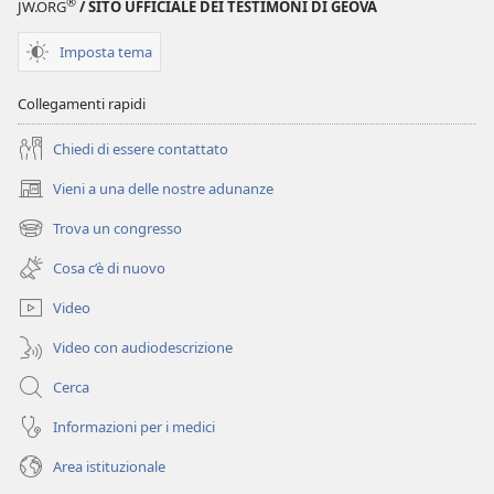
®
JW.ORG
/ SITO UFFICIALE DEI TESTIMONI DI GEOVA
Imposta tema
Collegamenti rapidi
Chiedi di essere contattato
Vieni a una delle nostre adunanze
(apre
una
Trova un congresso
(apre
nuova
una
finestra)
Cosa c’è di nuovo
nuova
finestra)
Video
Video con audiodescrizione
Cerca
Informazioni per i medici
Area istituzionale