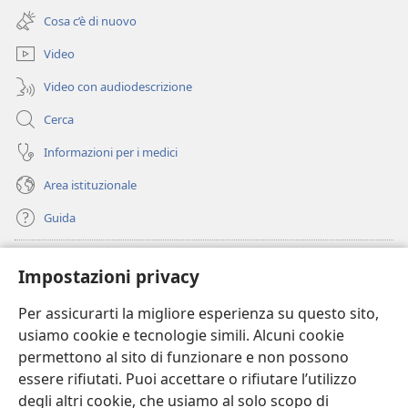
una
finestra)
Cosa c’è di nuovo
nuova
finestra)
Video
Video con audiodescrizione
Cerca
Informazioni per i medici
Area istituzionale
Guida
Donazioni
(apre
Impostazioni privacy
una
nuova
Per assicurarti la migliore esperienza su questo sito,
BIBLIOTECA ONLINE Watchtower
(apre
finestra)
usiamo cookie e tecnologie simili. Alcuni cookie
una
®
JW Hub
permettono al sito di funzionare e non possono
nuova
(apre
finestra)
essere rifiutati. Puoi accettare o rifiutare l’utilizzo
una
®
JW Library
nuova
degli altri cookie, che usiamo al solo scopo di