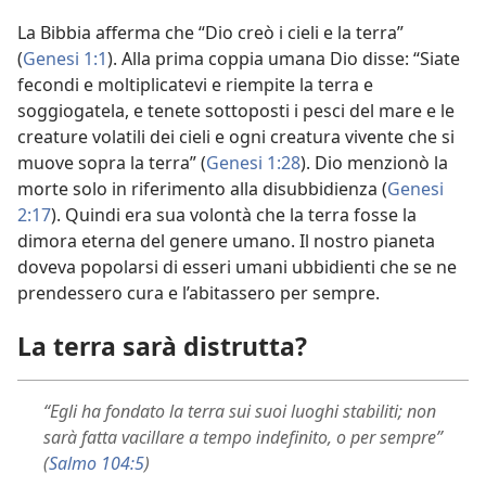
La Bibbia afferma che “Dio creò i cieli e la terra”
(
Genesi 1:1
). Alla prima coppia umana Dio disse: “Siate
fecondi e moltiplicatevi e riempite la terra e
soggiogatela, e tenete sottoposti i pesci del mare e le
creature volatili dei cieli e ogni creatura vivente che si
muove sopra la terra” (
Genesi 1:28
). Dio menzionò la
morte solo in riferimento alla disubbidienza (
Genesi
2:17
). Quindi era sua volontà che la terra fosse la
dimora eterna del genere umano. Il nostro pianeta
doveva popolarsi di esseri umani ubbidienti che se ne
prendessero cura e l’abitassero per sempre.
La terra sarà distrutta?
“Egli ha fondato la terra sui suoi luoghi stabiliti; non
sarà fatta vacillare a tempo indefinito, o per sempre”
(
Salmo 104:5
)