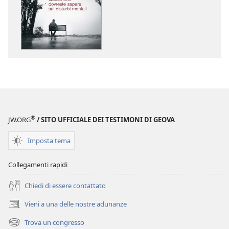
per
per
il
il
download
download
delle
dei
pubblicazioni
file
SVEGLIATEVI!
audio
Quello
SVEGLIATEVI!
che
Quello
dovreste
che
sapere
dovreste
®
JW.ORG
/ SITO UFFICIALE DEI TESTIMONI DI GEOVA
sui
sapere
disturbi
sui
Imposta tema
mentali
disturbi
mentali
Collegamenti rapidi
Chiedi di essere contattato
Vieni a una delle nostre adunanze
(apre
una
Trova un congresso
(apre
nuova