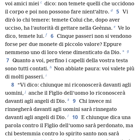
c
voi amici miei
dico: non temete quelli che uccidono
d
5
il corpo e poi non possono fare nient’altro.
Vi
dirò io chi temere: temete Colui che, dopo aver
e
ucciso, ha l’autorità di gettare nella Geènna.
Ve lo
f
6
dico, temete lui.
Cinque passeri non si vendono
forse per due monete di piccolo valore? Eppure
g
*
nemmeno uno di loro viene dimenticato da Dio.
7
Quanto a voi, perfino i capelli della vostra testa
h
sono tutti contati.
Non abbiate paura: voi valete più
i
di molti passeri.
8
“Vi dico: chiunque mi riconoscerà davanti agli
j
uomini,
anche il Figlio dell’uomo lo riconoscerà
k
9
davanti agli angeli di Dio.
Chi invece mi
rinnegherà davanti agli uomini sarà rinnegato
l
10
davanti agli angeli di Dio.
E chiunque dica una
parola contro il Figlio dell’uomo sarà perdonato, ma
chi bestemmia contro lo spirito santo non sarà