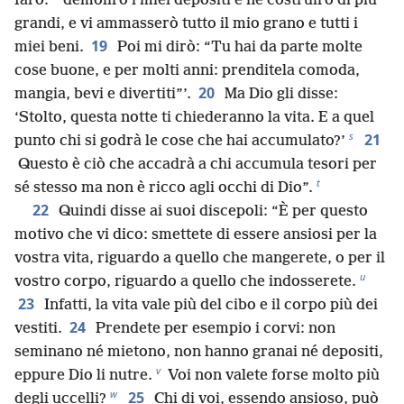
farò:
demolirò i miei depositi e ne costruirò di più
grandi, e vi ammasserò tutto il mio grano e tutti i
19
miei beni.
Poi mi dirò: “Tu hai da parte molte
cose buone, e per molti anni: prenditela comoda,
20
mangia, bevi e divertiti”’.
Ma Dio gli disse:
‘Stolto, questa notte ti chiederanno la vita. E a quel
s
21
punto chi si godrà le cose che hai accumulato?’
Questo è ciò che accadrà a chi accumula tesori per
t
sé stesso ma non è ricco agli occhi di Dio”.
22
Quindi disse ai suoi discepoli: “È per questo
motivo che vi dico: smettete di essere ansiosi per la
vostra vita, riguardo a quello che mangerete, o per il
u
vostro corpo, riguardo a quello che indosserete.
23
Infatti, la vita vale più del cibo e il corpo più dei
24
vestiti.
Prendete per esempio i corvi: non
seminano né mietono, non hanno granai né depositi,
v
eppure Dio li nutre.
Voi non valete forse molto più
w
25
degli uccelli?
Chi di voi, essendo ansioso, può