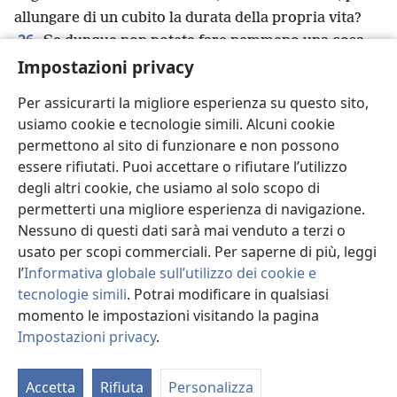
allungare di un cubito la durata della propria vita?
26
Se dunque non potete fare nemmeno una cosa
Impostazioni privacy
tanto piccola, a che serve essere ansiosi per le altre?
x
27
Riflettete su come crescono i gigli: non
Per assicurarti la migliore esperienza su questo sito,
faticano né filano, eppure vi dico che nemmeno
usiamo cookie e tecnologie simili. Alcuni cookie
Salomone in tutta la sua gloria si adornò come uno di
permettono al sito di funzionare e non possono
y
28
loro.
Quindi, se Dio veste così la vegetazione
essere rifiutati. Puoi accettare o rifiutare l’utilizzo
dei campi, che oggi c’è e domani viene gettata nel
degli altri cookie, che usiamo al solo scopo di
forno, quanto più vestirà voi, uomini di poca fede!
permetterti una migliore esperienza di navigazione.
29
Smettete perciò di cercare cosa mangiare e cosa
Nessuno di questi dati sarà mai venduto a terzi o
z
30
bere, e smettete di angosciarvi,
perché sono le
usato per scopi commerciali. Per saperne di più, leggi
nazioni del mondo che vanno all’affannosa ricerca di
l’
Informativa globale sull’utilizzo dei cookie e
tecnologie simili
. Potrai modificare in qualsiasi
tutte queste cose, ma il Padre vostro sa che ne avete
momento le impostazioni visitando la pagina
a
31
bisogno.
Piuttosto, continuate a cercare il suo
Impostazioni privacy
.
b
Regno, e queste cose vi saranno date in aggiunta.
Ri
c
32
“Non aver timore, piccolo gregge,
perché il
di
d
33
Accetta
Rifiuta
Personalizza
Padre vostro ha deciso di darvi il Regno.
st