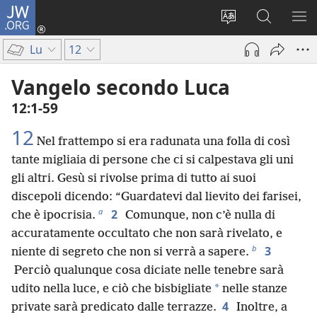
JW.ORG
Accedi
(apre
Modificare
Cerca
MO
una
la
in
ME
Lu
12
nuova
lingua
JW.ORG
finestra)
del
Vangelo secondo Luca
sito
12:1-59
12
Nel frattempo si era radunata una folla di così
tante migliaia di persone che ci si calpestava gli uni
gli altri. Gesù si rivolse prima di tutto ai suoi
discepoli dicendo: “Guardatevi dal lievito dei farisei,
a
2
che è ipocrisia.
Comunque, non c’è nulla di
accuratamente occultato che non sarà rivelato, e
b
3
niente di segreto che non si verrà a sapere.
Perciò qualunque cosa diciate nelle tenebre sarà
*
udito nella luce, e ciò che bisbigliate
nelle stanze
4
private sarà predicato dalle terrazze.
Inoltre, a