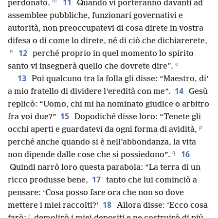
m
11
perdonato.
Quando vi porteranno davanti ad
assemblee pubbliche, funzionari governativi e
autorità, non preoccupatevi di cosa direte in vostra
difesa o di come lo direte, né di ciò che dichiarerete,
n
12
perché proprio in quel momento lo spirito
o
santo vi insegnerà quello che dovrete dire”.
13
Poi qualcuno tra la folla gli disse: “Maestro, di’
14
a mio fratello di dividere l’eredità con me”.
Gesù
replicò: “Uomo, chi mi ha nominato giudice o arbitro
15
fra voi due?”
Dopodiché disse loro: “Tenete gli
p
occhi aperti e guardatevi da ogni forma di avidità,
perché anche quando si è nell’abbondanza, la vita
q
16
non dipende dalle cose che si possiedono”.
Quindi narrò loro questa parabola: “La terra di un
17
ricco produsse bene,
tanto che lui cominciò a
pensare: ‘Cosa posso fare ora che non so dove
18
mettere i miei raccolti?’
Allora disse: ‘Ecco cosa
r