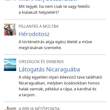
Mit tegyél, ha nem csak te vagy felelős
a kialakult helyzetért?
PILLANTÁS A MÚLTBA
Hérodotosz
A történetírás atyja egész életét a műve
megírásának szentelte.
ORSZÁGOK ÉS EMBEREK
Látogatás Nicaraguába
A világ egyetlen olyan édesvizű tava található
Nicaraguában, melyben óceánokban honos
halak vannak, például a cápa, a kardhal és
a tarpon.
A BIBLIA NÉZŐPONTJA