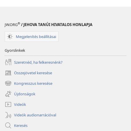
®
JW.ORG
/ JEHOVA TANÚI HIVATALOS HONLAPJA
Megjelenítés beállításai
Gyorslinkek
Szeretnéd, ha felkeresnénk?
Összejövetel keresése
(opens
new
Kongresszus keresése
(opens
window)
new
Újdonságok
window)
Videók
Videók audionarrációval
Keresés