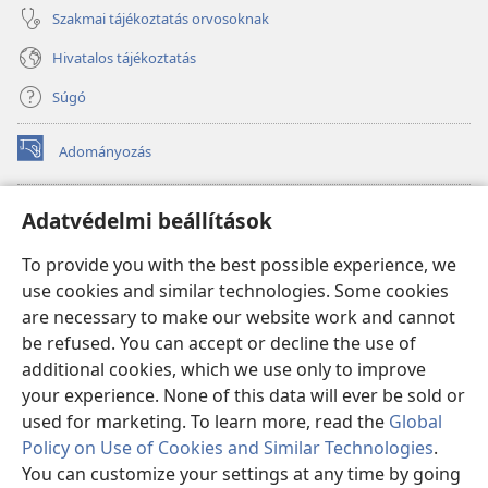
Szakmai tájékoztatás orvosoknak
Hivatalos tájékoztatás
Súgó
Adományozás
(opens
new
window)
Őrtorony ONLINE KÖNYVTÁR
Adatvédelmi beállítások
(opens
new
®
JW Hub
To provide you with the best possible experience, we
window)
(opens
use cookies and similar technologies. Some cookies
new
®
JW Library
window)
are necessary to make our website work and cannot
be refused. You can accept or decline the use of
Watchtower Library
additional cookies, which we use only to improve
your experience. None of this data will ever be sold or
used for marketing. To learn more, read the
Global
Policy on Use of Cookies and Similar Technologies
.
Copyright
© 2026 Watch Tower Bible and Tract Society of Pennsylvania.
You can customize your settings at any time by going