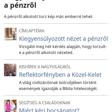
a pénzről
A pénzről alkotott torz kép más emberré tehet.
CÍMLAPTÉMA
Kiegyensúlyozott nézet a pénzről
Vizsgáld meg hét kérdés alapján, hogy torzult-
e a pénzről alkotott nézeted.
KISHÍREK A NAGYVILÁGBÓL
Reflektorfényben a Közel-Kelet
A világ civilizációinak bölcsőjében történt
események igazolják a Biblia hitelességét.
SEGÍTSÉG A CSALÁDOKNAK
Miért kérj bocsánatot?