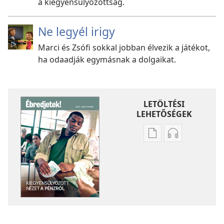
a kiegyensúlyozottság.
Ne legyél irigy
Marci és Zsófi sokkal jobban élvezik a játékot,
ha odaadják egymásnak a dolgaikat.
LETÖLTÉSI
LEHETŐSÉGEK
Kiadványok
Hangfelvétel
letöltési
letöltési
lehetőségei
lehetőségei
ÉBREDJETEK!
ÉBREDJETEK!
Kiegyensúlyozott
Kiegyensúlyo
nézet
nézet
a pénzről
a pénzről